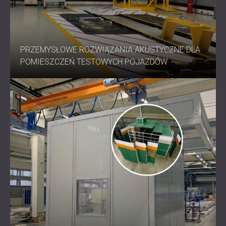
PRZEMYSŁOWE ROZWIĄZANIA AKUSTYCZNE DLA
POMIESZCZEŃ TESTOWYCH POJAZDÓW