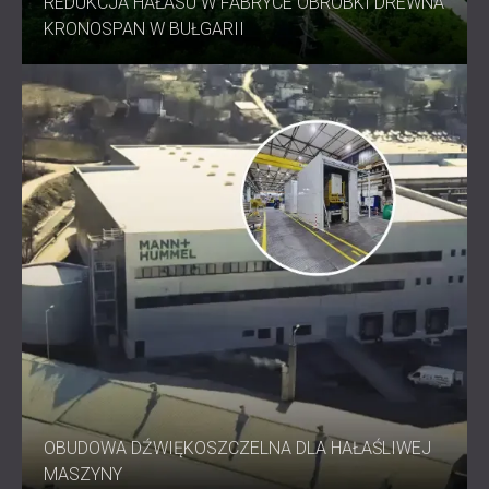
REDUKCJA HAŁASU W FABRYCE OBRÓBKI DREWNA
KRONOSPAN W BUŁGARII
OBUDOWA DŹWIĘKOSZCZELNA DLA HAŁAŚLIWEJ
MASZYNY