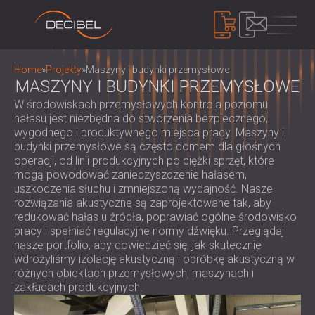
PRODUKTY
Home
»
Projekty
»
Maszyny i budynki przemysłowe
MASZYNY I BUDYNKI PRZEMYSŁOWE
W środowiskach przemysłowych kontrola poziomu
IZOLACJA AKUSTYCZNA
hałasu jest niezbędna do stworzenia bezpiecznego,
wygodnego i produktywnego miejsca pracy. Maszyny i
IZOLACJA AKUSTYCZNA ŚCIAN
budynki przemysłowe są często domem dla głośnych
IZOLACJA AKUSTYCZNA SUFITÓW
PANELE AKUSTYCZNE
operacji, od linii produkcyjnych po ciężki sprzęt, które
ROZWIĄZANIA DŹWIĘKOCHŁONNE DO
mogą powodować zanieczyszczenie hałasem,
EKOLOGICZNE PANELE I PRZEGRODY
uszkodzenia słuchu i zmniejszoną wydajność. Nasze
PODŁÓG
AKUSTYCZNE
KONTROLA HAŁASU
rozwiązania akustyczne są zaprojektowane tak, aby
DRZWI AKUSTYCZNE
PERFOROWANE DREWNIANE PANELE
DŹWIĘKOSZCZELNE KABINY I OBUDOWY /
redukować hałas u źródła, poprawiać ogólne środowisko
AKUSTYCZNE
pracy i spełniać regulacyjne normy dźwięku. Przeglądaj
BARIERY
URZĄDZENIA
nasze portfolio, aby dowiedzieć się, jak skutecznie
TKANINOWE PANELE AKUSTYCZNE I
ŻALUZJE I TŁUMIKI DŹWIĘKOCHŁONNE
MIERNIK DECYBELI POZIOMU DŹWIĘKU
wdrożyliśmy izolację akustyczną i obróbkę akustyczną w
PRZEGRODY
UCHWYTY ANTYWIBRACYJNE,
różnych obiektach przemysłowych, maszynach i
SYSTEM MASKOWANIA DŹWIĘKU,
PANELE AKUSTYCZNE Z LISTEW
zakładach produkcyjnych.
PODKŁADKI I WIESZAKI
DOZYMETRY I ZESTAWY
O NAS
DREWNIANYCH
KABINY AUDIOLOGICZNE
BEZPIECZEŃSTWA
KIM JESTEŚMY