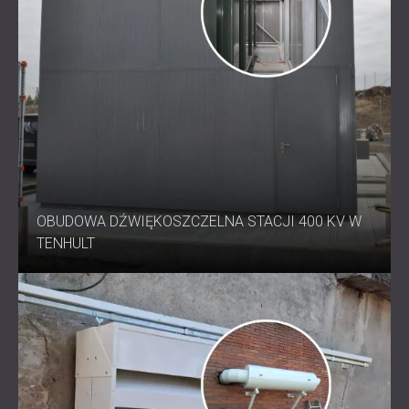
ROZWIĄZANIA DŹWIĘKOSZCZELNE I
AKUSTYCZNE DLA CENTRÓW DANYCH
OBUDOWA DŹWIĘKOSZCZELNA STACJI 400 KV W
TENHULT