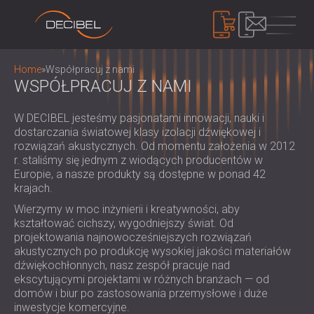
PRODUKTY
Home
»
Współpracuj z nami
WSPÓŁPRACUJ Z NAMI
IZOLACJA AKUSTYCZNA
W DECIBEL jesteśmy pasjonatami innowacji, nauki i
dostarczania światowej klasy izolacji dźwiękowej i
IZOLACJA AKUSTYCZNA ŚCIAN
rozwiązań akustycznych. Od momentu założenia w 2012
IZOLACJA AKUSTYCZNA SUFITÓW
PANELE AKUSTYCZNE
r. staliśmy się jednym z wiodących producentów w
ROZWIĄZANIA DŹWIĘKOCHŁONNE DO
Europie, a nasze produkty są dostępne w ponad 42
EKOLOGICZNE PANELE I PRZEGRODY
krajach.
PODŁÓG
AKUSTYCZNE
KONTROLA HAŁASU
DRZWI AKUSTYCZNE
Wierzymy w moc inżynierii i kreatywności, aby
PERFOROWANE DREWNIANE PANELE
DŹWIĘKOSZCZELNE KABINY I OBUDOWY /
kształtować cichszy, wygodniejszy świat. Od
AKUSTYCZNE
BARIERY
projektowania najnowocześniejszych rozwiązań
URZĄDZENIA
TKANINOWE PANELE AKUSTYCZNE I
akustycznych po produkcję wysokiej jakości materiałów
ŻALUZJE I TŁUMIKI DŹWIĘKOCHŁONNE
MIERNIK DECYBELI POZIOMU DŹWIĘKU
dźwiękochłonnych, nasz zespół pracuje nad
PRZEGRODY
UCHWYTY ANTYWIBRACYJNE,
SYSTEM MASKOWANIA DŹWIĘKU,
ekscytującymi projektami w różnych branżach — od
PANELE AKUSTYCZNE Z LISTEW
PODKŁADKI I WIESZAKI
DOZYMETRY I ZESTAWY
domów i biur po zastosowania przemysłowe i duże
O NAS
DREWNIANYCH
KABINY AUDIOLOGICZNE
inwestycje komercyjne.
BEZPIECZEŃSTWA
KIM JESTEŚMY