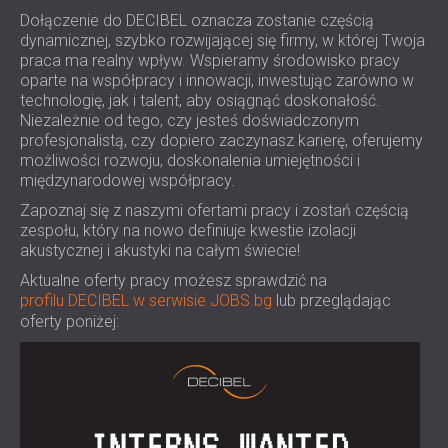
WOOD WOOL PANELE AKUSTYCZNE
Dołączenie do DECIBEL oznacza zostanie częścią
BLOG
SEKTORY
PIANKOWE POCHŁANIACZE DŹWIĘKU,
dynamicznej, szybko rozwijającej się firmy, w której Twoja
BADANIA I ROZWÓJ
IZOLACJA AKUSTYCZNA I ROZWIĄZANIA
PUŁAPKI BASOWE I DYFUZORY
praca ma realny wpływ. Wspieramy środowisko pracy
AKTUALNOŚCI
AKUSTYCZNE DLA DOMÓW
oparte na współpracy i innowacji, inwestując zarówno w
PANELE AKUSTYCZNE I PANELE
USŁUGI
WIDEO
technologię, jak i talent, aby osiągnąć doskonałość.
IZOLACJA AKUSTYCZNA I ROZWIĄZANIA
DŹWIĘKOCHŁONNE
DORADZTWO AKUSTYCZNE
Niezależnie od tego, czy jesteś doświadczonym
REFERENCJE
AKUSTYCZNE DLA OBIEKTÓW
SYMULACJA AKUSTYCZNA
profesjonalistą, czy dopiero zaczynasz karierę, oferujemy
PROJEKTY
CZŁONKOSTWO
PRZEMYSŁOWYCH
możliwości rozwoju, doskonalenia umiejętności i
INŻYNIERIA AKUSTYCZNA
międzynarodowej współpracy.
IZOLACJA AKUSTYCZNA I PANELE
POMIARY
KONTAKTY
AKUSTYCZNE DO BIUR
Zapoznaj się z naszymi ofertami pracy i zostań częścią
NADZÓR PROJEKTOWY
zespołu, który na nowo definiuje kwestie izolacji
IZOLACJA AKUSTYCZNA MASZYN,
REALIZACJA PROJEKTU
akustycznej i akustyki na całym świecie!
OBSZAR POBIERANIA
URZĄDZEŃ, AGREGATÓW
Aktualne oferty pracy możesz sprawdzić na
PRĄDOTWÓRCZYCH I AGREGATÓW
profilu DECIBEL w serwisie JOBS.bg
lub przeglądając
CHŁODNICZYCH
POLAND (PL)
oferty poniżej:
IZOLACJA AKUSTYCZNA I ROZWIĄZANIA
БЪЛГАРИЯ (BG)
AKUSTYCZNE DLA STUDIÓW
GREAT BRITAIN (GB)
SZUKAJ
PANELE DŹWIĘKOCHŁONNE I
DEUTSCHLAND (DE)
AKUSTYCZNE DO OBIEKTÓW
ÖSTERREICH (AT)
BADAWCZYCH I LABORATORIÓW
SRBIJA (RS)