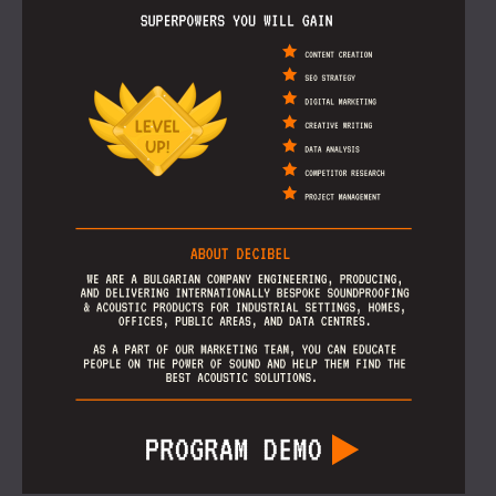
ROZWIĄZANIA DŹWIĘKOSZCZELNE I
AKUSTYCZNE DLA CENTRÓW DANYCH