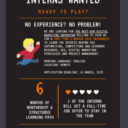
IZOLACJA AKUSTYCZNA I PANELE
ROMÂNIA (RO)
FINLAND (FI)
AKUSTYCZNE DLA RESTAURACJI I
РОССИЯ (RU)
KLUBÓW
USA (US)
IZOLACJA AKUSTYCZNA I ROZWIĄZANIA
SOUTH AFRICA (ZA)
AKUSTYCZNE DLA HOTELI
IZOLACJA AKUSTYCZNA I PANELE
AKUSTYCZNE DO HAL I TEATRÓW
ROZWIĄZANIA DŹWIĘKOSZCZELNE I
AKUSTYCZNE DLA POWIERZCHNI
HANDLOWYCH
WYCISZANIE I AKUSTYKA W OBIEKTACH
EDUKACYJNYCH
PANELE DŹWIĘKOCHŁONNE I
AKUSTYCZNE DLA PLACÓWEK SŁUŻBY
ZDROWIA
ROZWIĄZANIA DŹWIĘKOSZCZELNE I
AKUSTYCZNE DLA SEKTORA AUDIOLOGII