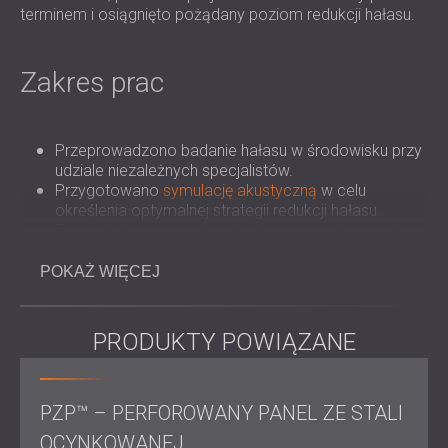
ROZWIĄZANIA DŹWIĘKOSZCZELNE I
terminem i osiągnięto pożądany poziom redukcji hałasu.
AKUSTYCZNE DLA CENTRÓW DANYCH
Zakres prac
Przeprowadzono badanie hałasu w środowisku przy
udziale niezależnych specjalistów.
Przygotowano
symulację akustyczną
w celu
określenia optymalnej strategii redukcji hałasu.
Zaprojektowano niestandardową zewnętrzną osłonę
akustyczną, wykorzystując panele PZP firmy
DECIBEL o grubości 200 mm.
POKAŻ WIĘCEJ
Koordynacja prac inżynieryjnych i budowlanych z
firmą Armadillo Engineering.
Zamontowano ekran akustyczny w ciągu 4 tygodni,
PRODUKTY POWIĄZANE
wyprzedzając planowany termin wykonania
wynoszący 6–7 tygodni.
Potwierdzono osiągnięcie redukcji hałasu na
PZP™ – PERFOROWANY PANEL ZE STALI
poziomie 20dB po zakończeniu projektu.
OCYNKOWANEJ