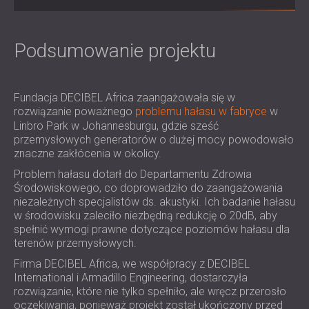
IZOLACJA AKUSTYCZNA I PANELE
ROMÂNIA (RO)
FINLAND (FI)
AKUSTYCZNE DLA RESTAURACJI I
РОССИЯ (RU)
Podsumowanie projektu
KLUBÓW
USA (US)
IZOLACJA AKUSTYCZNA I ROZWIĄZANIA
SOUTH AFRICA (ZA)
AKUSTYCZNE DLA HOTELI
Fundacja DECIBEL Africa zaangażowała się w
IZOLACJA AKUSTYCZNA I PANELE
rozwiązanie poważnego
problemu hałasu w fabryce
w
AKUSTYCZNE DO HAL I TEATRÓW
Linbro Park w Johannesburgu, gdzie sześć
ROZWIĄZANIA DŹWIĘKOSZCZELNE I
przemysłowych generatorów o dużej mocy powodowało
AKUSTYCZNE DLA POWIERZCHNI
znaczne zakłócenia w okolicy.
HANDLOWYCH
Problem hałasu dotarł do Departamentu Zdrowia
WYCISZANIE I AKUSTYKA W OBIEKTACH
Środowiskowego, co doprowadziło do zaangażowania
niezależnych specjalistów ds. akustyki. Ich badanie hałasu
EDUKACYJNYCH
w środowisku zaleciło niezbędną redukcję o 20dB, aby
PANELE DŹWIĘKOCHŁONNE I
spełnić wymogi prawne dotyczące poziomów hałasu dla
AKUSTYCZNE DLA PLACÓWEK SŁUŻBY
terenów przemysłowych.
ZDROWIA
Firma DECIBEL Africa, we współpracy z DECIBEL
ROZWIĄZANIA DŹWIĘKOSZCZELNE I
International i Armadillo Engineering, dostarczyła
rozwiązanie, które nie tylko spełniło, ale wręcz przerosło
AKUSTYCZNE DLA SEKTORA AUDIOLOGII
oczekiwania, ponieważ projekt został ukończony przed