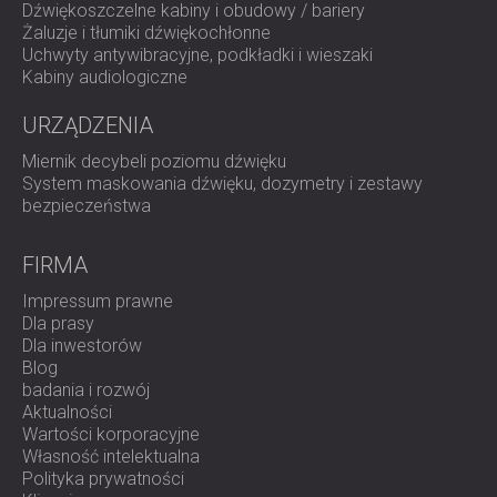
skutecznie dostosowało działalność fabryki do norm
Dźwiękoszczelne kabiny i obudowy / bariery
prawnych.
Żaluzje i tłumiki dźwiękochłonne
Uchwyty antywibracyjne, podkładki i wieszaki
Udana realizacja projektu nie tylko usatysfakcjonowała
Kabiny audiologiczne
klienta, ale także rozwiała obawy lokalnej społeczności.
Ukończenie projektu przed terminem podkreśliło
URZĄDZENIA
efektywność i kompetencje DECIBEL Africa i jego
partnerów, zapewniając pozytywny wynik dla wszystkich
Miernik decybeli poziomu dźwięku
zaangażowanych stron.
System maskowania dźwięku, dozymetry i zestawy
bezpieczeństwa
Uroczystość przekazania, w której uczestniczyli zarówno
klient, jak i osoby skarżące się na hałas, potwierdziła
sukces projektu, a wszystkie strony wyraziły zadowolenie
FIRMA
z rezultatów.
Skontaktuj się z nami,
aby uzyskać
profesjonalną izolację akustyczną!
Impressum prawne
Dla prasy
Dla inwestorów
Więcej szczegółów na filmie:
Blog
badania i rozwój
Aktualności
Wartości korporacyjne
Własność intelektualna
Polityka prywatności