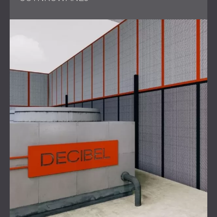
Wyzwanie
Głównym wyzwaniem było obniżenie poziomu hałasu
generowanego przez sześć przemysłowych generatorów
dużej mocy w fabryce Linbro Park. Hałas nasilił się do
tego stopnia, że wywołał skargi mieszkańców, co
doprowadziło do interwencji Departamentu Zdrowia
Środowiskowego.
Wymaganiem prawnym było obniżenie
poziomu hałasu
o
20dB, aby dostosować go do dopuszczalnych norm dla
obszaru przemysłowego. Ponadto projekt musiał zostać
szybko ukończony, aby złagodzić dalsze zakłócenia i
konsekwencje prawne.
Rozwiązanie
Aby rozwiązać problem hałasu,
DECIBEL Africa
, przy