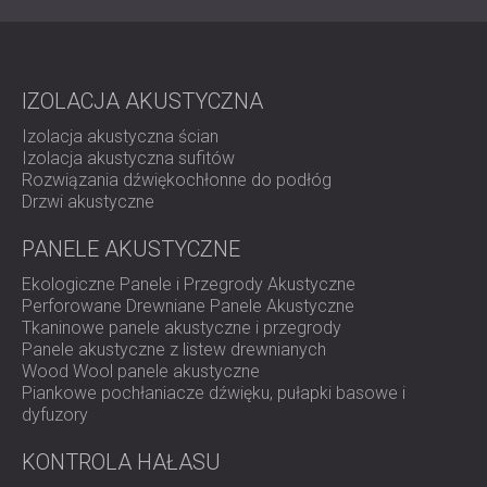
wsparciu DECIBEL International, przeprowadziło
symulację akustyczną, która pozwoliła ustalić optymalną
konstrukcję bariery akustycznej.
Rozwiązanie polegało na zastosowaniu paneli PZP firmy
IZOLACJA AKUSTYCZNA
DECIBEL, zaprojektowanych specjalnie na potrzeby tego
Izolacja akustyczna ścian
projektu, o zwiększonej grubości 200 mm w celu poprawy
Izolacja akustyczna sufitów
tłumienia hałasu
. Montaż wykonała firma Armadillo
Rozwiązania dźwiękochłonne do podłóg
Engineering, która ukończyła budowę w niecałe 4
Drzwi akustyczne
tygodnie, znacznie wyprzedzając przewidywany termin 6-
7 tygodni.
PANELE AKUSTYCZNE
Szybkie działanie było kluczowe dla zapobieżenia
dalszym zakłóceniom i skutecznego rozwiązania skarg
Ekologiczne Panele i Przegrody Akustyczne
dotyczących hałasu.
Perforowane Drewniane Panele Akustyczne
Tkaninowe panele akustyczne i przegrody
Panele akustyczne z listew drewnianych
Wynik
Wood Wool panele akustyczne
Piankowe pochłaniacze dźwięku, pułapki basowe i
dyfuzory
Montaż niestandardowej bariery akustycznej doprowadził
KONTROLA HAŁASU
do znaczącej redukcji poziomu hałasu o 20dB, co