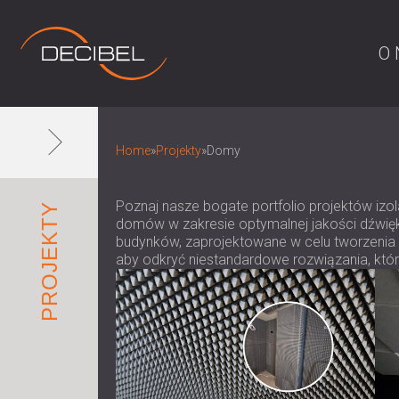
O 
Home
»
Projekty
»
Domy
Poznaj nasze bogate portfolio projektów izol
PROJEKTY
domów w zakresie optymalnej jakości dźwięk
budynków, zaprojektowane w celu tworzenia 
aby odkryć niestandardowe rozwiązania, któr