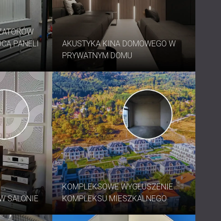
USA | US
SOUTH AFRICA | ZA
YZATORÓW
CĄ PANELI
AKUSTYKA KINA DOMOWEGO W
PRYWATNYM DOMU
KOMPLEKSOWE WYGŁUSZENIE
W SALONIE
KOMPLEKSU MIESZKALNEGO