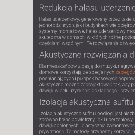
Redukcja hałasu uderzenio
Hałas uderzeniowy, generowany przez takie
jednorodzinnych, jak i budynkach wielopiętr
systemy montażowe, hałas uderzeniowy można
skuteczna w domach, w których różne poziom
częściami wspólnymi. Te rozwiązania dźwię
Akustyczne rozwiązania dl
Dla mieszkańców z pasją do muzyki, nagrywa
domowe korzystają ze specjalnych
zabiegów
pochłaniających i pułapek basowych poprawi
akustyczne można zaprojektować tak, aby p
dźwięk w celu uzyskania dokładnego i przyje
Izolacja akustyczna sufit
Izolacja akustyczna sufitu i podłogi jest n
zarówno hałas powietrzny, jak i uderzeniow
dźwiękochłonnych i elastycznie zamontowany
prywatność. Te metody przynoszą korzyści m