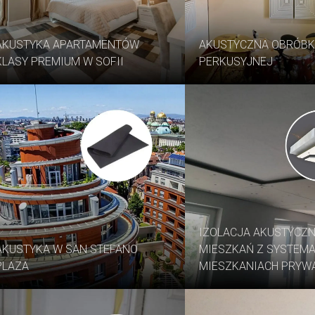
AKUSTYKA APARTAMENTÓW
AKUSTYCZNA OBRÓBK
KLASY PREMIUM W SOFII
PERKUSYJNEJ
IZOLACJA AKUSTYCZ
AKUSTYKA W SAN STEFANO
MIESZKAŃ Z SYSTEMA
PLAZA
MIESZKANIACH PRYW