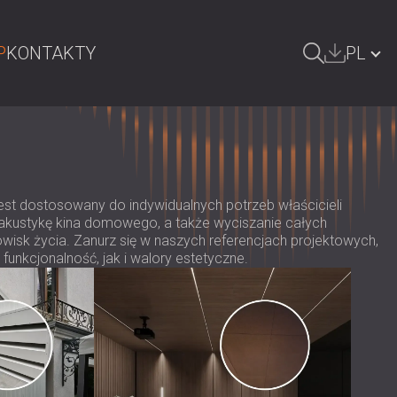
P
KONTAKTY
PL
ZUKAJ
БЪЛГАРИЯ | BG
GREAT BRITAIN | GB
DEUTSCHLAND | DE
jest dostosowany do indywidualnych potrzeb właścicieli
 akustykę kina domowego, a także wyciszanie całych
ÖSTERREICH | AT
isk życia. Zanurz się w naszych referencjach projektowych,
unkcjonalność, jak i walory estetyczne.
SRBIJA | RS
ROMÂNIA | RO
FINLAND | FI
РОССИЯ | RU