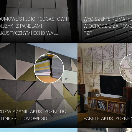
DOMOWE STUDIO PODCASTÓW I
WYCISZENIE KLIMAT
MUZYKI Z PANELAMI
W OGRODZIE ZA POMO
AKUSTYCZNYMI ECHO WALL
PZP
ROZWIĄZANIE AKUSTYCZNE DO
FITNESSU DOMOWEGO
PANELE AKUSTYCZNE 