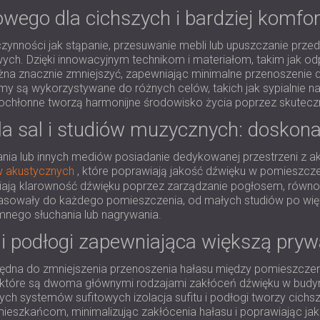
wego dla cichszych i bardziej komfo
 czynności jak stąpanie, przesuwanie mebli lub upuszczanie 
owych. Dzięki innowacyjnym technikom i materiałom, takim jak 
 znacznie zmniejszyć, zapewniając minimalne przenoszenie dźw
y są wykorzystywane do różnych celów, takich jak sypialnie na
kochłonne tworzą harmonijne środowisko życia poprzez skutec
a sal i studiów muzycznych: doskona
nia lub innych mediów posiadanie dedykowanej przestrzeni z a
 akustycznych
, które poprawiają jakość dźwięku w pomieszczeni
ają klarowność dźwięku poprzez zarządzanie pogłosem, równowa
asowały do każdego pomieszczenia, od małych studiów po więk
mnego słuchania lub nagrywania.
u i podłogi zapewniająca większą pryw
iezbędna do zmniejszenia przenoszenia hałasu między pomieszcz
y, które są dwoma głównymi rodzajami zakłóceń dźwięku w budy
ch systemów sufitowych izolacja sufitu i podłogi tworzy cich
ieszkańcom, minimalizując zakłócenia hałasu i poprawiając ja