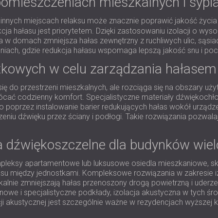
omieszczeniach mieszkalnych i sypia
i innych miejscach relaksu może znacznie poprawić jakość życia 
cja hałasu jest priorytetem. Dzięki zastosowaniu izolacji o wyso
na w domach zmniejsza hałas zewnętrzny z ruchliwych ulic, sąs
ialniach, gdzie redukcja hałasu wspomaga lepszą jakość snu i p
tkowych w celu zarządzania hałase
się do przestrzeni mieszkalnych, ale rozciąga się na obszary u
ać codzienny komfort. Specjalistyczne materiały dźwiękochło
ę to poprzez instalowanie barier redukujących hałas wokół urzą
zeniu dźwięku przez ściany i podłogi. Takie rozwiązania pozw
dźwiękoszczelne dla budynków wiel
mpleksy apartamentowe lub luksusowe osiedla mieszkaniowe, sk
asu między jednostkami. Kompleksowe rozwiązania w zakresie izo
ykalnie zmniejszają hałas przenoszony drogą powietrzną i uderze
nowe i specjalistyczne podkłady, izolacja akustyczna w tych ś
i akustycznej jest szczególnie ważne w rezydencjach wyższej kl