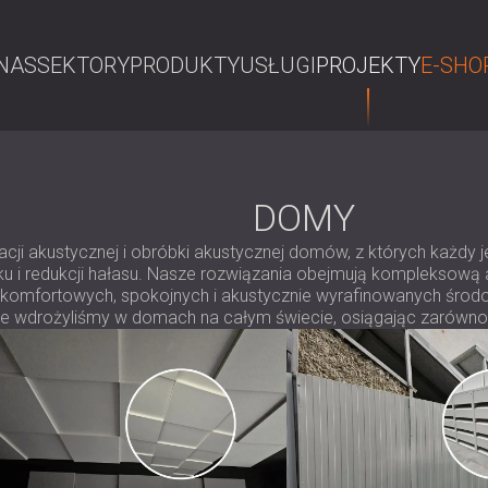
NAS
SEKTORY
PRODUKTY
USŁUGI
PROJEKTY
E-SHO
S
DOMY
acji akustycznej i obróbki akustycznej domów, z których każdy 
u i redukcji hałasu. Nasze rozwiązania obejmują kompleksową
komfortowych, spokojnych i akustycznie wyrafinowanych środow
e wdrożyliśmy w domach na całym świecie, osiągając zarówno f