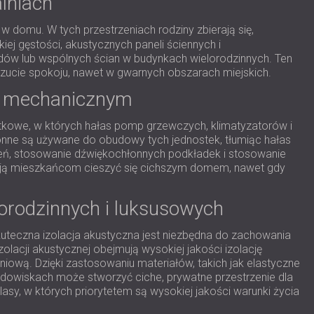
lniach
w domu. W tych przestrzeniach rodziny zbierają się,
kiej gęstości, akustycznych paneli ściennych i
iadów lub wspólnych ścian w budynkach wielorodzinnych. Ten
oczucie spokoju, nawet w gwarnych obszarach miejskich.
m mechanicznym
żytkowe, w których hałas pomp grzewczych, klimatyzatorów i
nne są używane do obudowy tych jednostek, tłumiąc hałas
dzeń, stosowanie dźwiękochłonnych podkładek i stosowanie
alają mieszkańcom cieszyć się cichszym domem, nawet gdy
orodzinnych i luksusowych
uteczna izolacja akustyczna jest niezbędna do zachowania
lacji akustycznej obejmują wysokiej jakości izolację
niową. Dzięki zastosowaniu materiałów, takich jak elastyczne
rodowiskach może stworzyć ciche, prywatne przestrzenie dla
asy, w których priorytetem są wysokiej jakości warunki życia