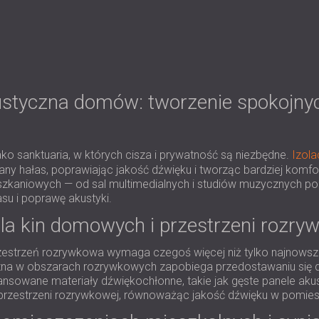
styczna domów: tworzenie spokojnyc
ko sanktuaria, w których cisza i prywatność są niezbędne.
Izol
dany hałas, poprawiając jakość dźwięku i tworząc bardziej komf
aniowych — od sal multimedialnych i studiów muzycznych po co
su i poprawę akustyki.
la kin domowych i przestrzeni rozr
estrzeń rozrywkowa wymaga czegoś więcej niż tylko najnowszej
yczna w obszarach rozrywkowych zapobiega przedostawaniu się 
sowane materiały dźwiękochłonne, takie jak gęste panele akusty
 przestrzeni rozrywkowej, równoważąc jakość dźwięku w pomiesz