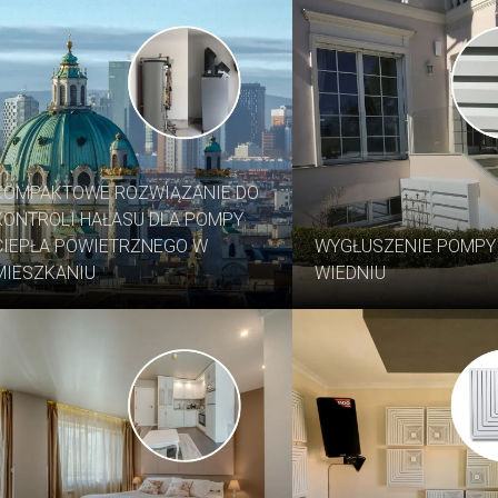
KOMPAKTOWE ROZWIĄZANIE DO
KONTROLI HAŁASU DLA POMPY
CIEPŁA POWIETRZNEGO W
WYGŁUSZENIE POMPY 
MIESZKANIU
WIEDNIU