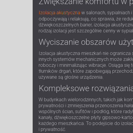
Zwiększanie komfortu w p
Izolacja akustyczna
w salonach, sypialniach 
odpoczywają i relaksują, co sprawia, że reduk
dźwiękoszczelnych barier, izolacja akustycz
rodzaj izolacji jest szczególnie cenny w syp
Wyciszanie obszarów uży
Izolacja akustyczna mieszkań nie ogranicza 
innych systemów mechanicznych może zakłóc
roboczy i minimalizując wibracje. Osiąga si
tłumików drgań, które zapobiegają przechod
używane są głośne urządzenia.
Kompleksowe rozwiązania 
W budynkach wielorodzinnych, takich jak ko
prywatności i zmniejszenia przenoszenia hał
wspólnych ścian, sufitów i podłóg, które rad
kanały, dźwiękoszczelne płyty gipsowo-karto
każdego mieszkańca. To podejście do izolacj
i prywatność.