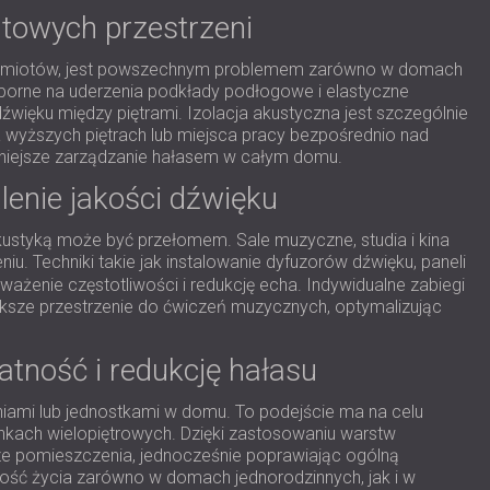
rtowych przestrzeni
przedmiotów, jest powszechnym problemem zarówno w domach
odporne na uderzenia podkłady podłogowe i elastyczne
ięku między piętrami. Izolacja akustyczna jest szczególnie
 wyższych piętrach lub miejsca pracy bezpośrednio nad
zniejsze zarządzanie hałasem w całym domu.
lenie jakości dźwięku
kustyką może być przełomem. Sale muzyczne, studia i kina
u. Techniki takie jak instalowanie dyfuzorów dźwięku, paneli
żenie częstotliwości i redukcję echa. Indywidualne zabiegi
sze przestrzenie do ćwiczeń muzycznych, optymalizując
atność i redukcję hałasu
eniami lub jednostkami w domu. To podejście ma na celu
nkach wielopiętrowych. Dzięki zastosowaniu warstw
sze pomieszczenia, jednocześnie poprawiając ogólną
kość życia zarówno w domach jednorodzinnych, jak i w