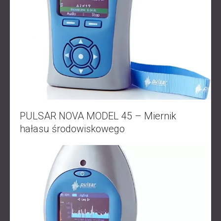
IZOLACJA AKUSTYCZNA I PANELE
ROMÂNIA (RO)
FINLAND (FI)
AKUSTYCZNE DLA RESTAURACJI I
РОССИЯ (RU)
KLUBÓW
USA (US)
IZOLACJA AKUSTYCZNA I ROZWIĄZANIA
SOUTH AFRICA (ZA)
AKUSTYCZNE DLA HOTELI
IZOLACJA AKUSTYCZNA I PANELE
AKUSTYCZNE DO HAL I TEATRÓW
ROZWIĄZANIA DŹWIĘKOSZCZELNE I
AKUSTYCZNE DLA POWIERZCHNI
PULSAR NOVA MODEL 45 – Miernik
HANDLOWYCH
hałasu środowiskowego
WYCISZANIE I AKUSTYKA W OBIEKTACH
EDUKACYJNYCH
PANELE DŹWIĘKOCHŁONNE I
AKUSTYCZNE DLA PLACÓWEK SŁUŻBY
ZDROWIA
ROZWIĄZANIA DŹWIĘKOSZCZELNE I
AKUSTYCZNE DLA SEKTORA AUDIOLOGII