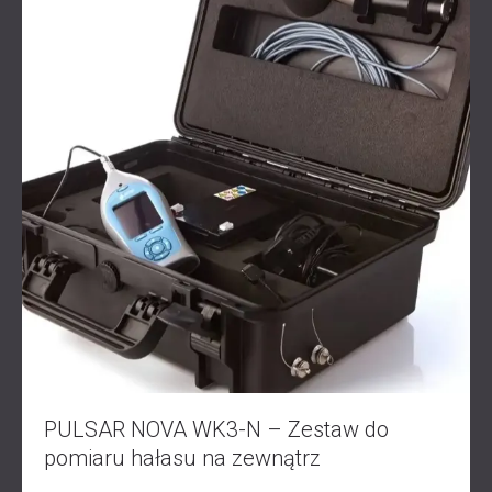
PULSAR NOVA WK3-N – Zestaw do
pomiaru hałasu na zewnątrz