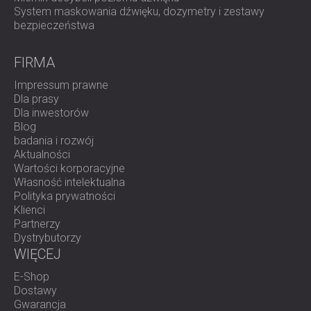
IZOLACJA AKUSTYCZNA I PANELE
ROMÂNIA (RO)
System maskowania dźwięku, dozymetry i zestawy
bezpieczeństwa
FINLAND (FI)
AKUSTYCZNE DLA RESTAURACJI I
РОССИЯ (RU)
KLUBÓW
FIRMA
USA (US)
IZOLACJA AKUSTYCZNA I ROZWIĄZANIA
SOUTH AFRICA (ZA)
AKUSTYCZNE DLA HOTELI
Impressum prawne
Dla prasy
IZOLACJA AKUSTYCZNA I PANELE
Dla inwestorów
AKUSTYCZNE DO HAL I TEATRÓW
Blog
ROZWIĄZANIA DŹWIĘKOSZCZELNE I
badania i rozwój
AKUSTYCZNE DLA POWIERZCHNI
Aktualności
Wartości korporacyjne
HANDLOWYCH
Własność intelektualna
WYCISZANIE I AKUSTYKA W OBIEKTACH
Polityka prywatności
EDUKACYJNYCH
Klienci
Partnerzy
PANELE DŹWIĘKOCHŁONNE I
Dystrybutorzy
AKUSTYCZNE DLA PLACÓWEK SŁUŻBY
WIĘCEJ
ZDROWIA
E-Shop
ROZWIĄZANIA DŹWIĘKOSZCZELNE I
Dostawy
AKUSTYCZNE DLA SEKTORA AUDIOLOGII
Gwarancja