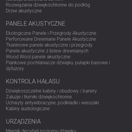
WOOD WOOL PANELE AKUSTYCZNE
Rozwiązania dźwiękochłonne do podłóg
BLOG
SEKTORY
PIANKOWE POCHŁANIACZE DŹWIĘKU,
Drzwi akustyczne
BADANIA I ROZWÓJ
IZOLACJA AKUSTYCZNA I ROZWIĄZANIA
PUŁAPKI BASOWE I DYFUZORY
AKTUALNOŚCI
PANELE AKUSTYCZNE
AKUSTYCZNE DLA DOMÓW
PANELE AKUSTYCZNE I PANELE
USŁUGI
WIDEO
IZOLACJA AKUSTYCZNA I ROZWIĄZANIA
DŹWIĘKOCHŁONNE
DORADZTWO AKUSTYCZNE
Ekologiczne Panele i Przegrody Akustyczne
REFERENCJE
AKUSTYCZNE DLA OBIEKTÓW
Perforowane Drewniane Panele Akustyczne
SYMULACJA AKUSTYCZNA
PROJEKTY
CZŁONKOSTWO
Tkaninowe panele akustyczne i przegrody
PRZEMYSŁOWYCH
INŻYNIERIA AKUSTYCZNA
Panele akustyczne z listew drewnianych
IZOLACJA AKUSTYCZNA I PANELE
POMIARY
Wood Wool panele akustyczne
KONTAKTY
AKUSTYCZNE DO BIUR
NADZÓR PROJEKTOWY
Piankowe pochłaniacze dźwięku, pułapki basowe i
dyfuzory
IZOLACJA AKUSTYCZNA MASZYN,
REALIZACJA PROJEKTU
OBSZAR POBIERANIA
URZĄDZEŃ, AGREGATÓW
KONTROLA HAŁASU
PRĄDOTWÓRCZYCH I AGREGATÓW
Dźwiękoszczelne kabiny i obudowy / bariery
CHŁODNICZYCH
POLAND (PL)
Żaluzje i tłumiki dźwiękochłonne
IZOLACJA AKUSTYCZNA I ROZWIĄZANIA
БЪЛГАРИЯ (BG)
Uchwyty antywibracyjne, podkładki i wieszaki
AKUSTYCZNE DLA STUDIÓW
GREAT BRITAIN (GB)
Kabiny audiologiczne
SZUKAJ
PANELE DŹWIĘKOCHŁONNE I
DEUTSCHLAND (DE)
URZĄDZENIA
AKUSTYCZNE DO OBIEKTÓW
ÖSTERREICH (AT)
BADAWCZYCH I LABORATORIÓW
SRBIJA (RS)
Miernik decybeli poziomu dźwięku