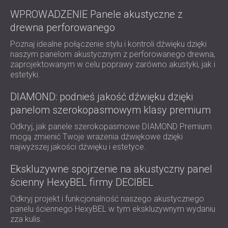
WOOD WOOL PANELE AKUSTYCZNE
BLOG
WPROWADZENIE Panele akustyczne z
SEKTORY
PIANKOWE POCHŁANIACZE DŹWIĘKU,
BADANIA I ROZWÓJ
drewna perforowanego
IZOLACJA AKUSTYCZNA I ROZWIĄZANIA
PUŁAPKI BASOWE I DYFUZORY
AKTUALNOŚCI
AKUSTYCZNE DLA DOMÓW
PANELE AKUSTYCZNE I PANELE
USŁUGI
Poznaj idealne połączenie stylu i kontroli dźwięku dzięki
WIDEO
IZOLACJA AKUSTYCZNA I ROZWIĄZANIA
naszym panelom akustycznym z perforowanego drewna,
DŹWIĘKOCHŁONNE
DORADZTWO AKUSTYCZNE
REFERENCJE
zaprojektowanym w celu poprawy zarówno akustyki, jak i
AKUSTYCZNE DLA OBIEKTÓW
SYMULACJA AKUSTYCZNA
PROJEKTY
estetyki.
CZŁONKOSTWO
PRZEMYSŁOWYCH
INŻYNIERIA AKUSTYCZNA
IZOLACJA AKUSTYCZNA I PANELE
POMIARY
DIAMOND: podnieś jakość dźwięku dzięki
KONTAKTY
AKUSTYCZNE DO BIUR
NADZÓR PROJEKTOWY
panelom szerokopasmowym klasy premium
IZOLACJA AKUSTYCZNA MASZYN,
REALIZACJA PROJEKTU
Odkryj, jak panele szerokopasmowe DIAMOND Premium
OBSZAR POBIERANIA
URZĄDZEŃ, AGREGATÓW
mogą zmienić Twoje wrażenia dźwiękowe dzięki
PRĄDOTWÓRCZYCH I AGREGATÓW
najwyższej jakości dźwięku i estetyce.
CHŁODNICZYCH
POLAND (PL)
Ekskluzywne spojrzenie na akustyczny panel
IZOLACJA AKUSTYCZNA I ROZWIĄZANIA
БЪЛГАРИЯ (BG)
ścienny HexyBEL firmy DECIBEL
AKUSTYCZNE DLA STUDIÓW
GREAT BRITAIN (GB)
SZUKAJ
PANELE DŹWIĘKOCHŁONNE I
DEUTSCHLAND (DE)
Odkryj projekt i funkcjonalność naszego akustycznego
panelu ściennego HexyBEL w tym ekskluzywnym wydaniu
AKUSTYCZNE DO OBIEKTÓW
ÖSTERREICH (AT)
zza kulis.
BADAWCZYCH I LABORATORIÓW
SRBIJA (RS)