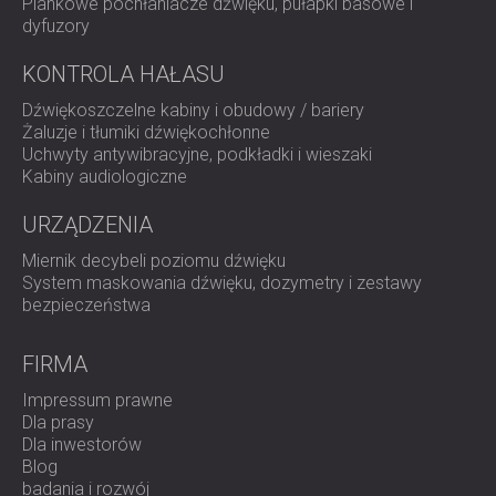
Piankowe pochłaniacze dźwięku, pułapki basowe i
dyfuzory
KONTROLA HAŁASU
Dźwiękoszczelne kabiny i obudowy / bariery
Żaluzje i tłumiki dźwiękochłonne
Uchwyty antywibracyjne, podkładki i wieszaki
Kabiny audiologiczne
URZĄDZENIA
Miernik decybeli poziomu dźwięku
System maskowania dźwięku, dozymetry i zestawy
bezpieczeństwa
FIRMA
Impressum prawne
Dla prasy
Dla inwestorów
Blog
badania i rozwój