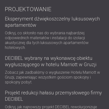
IZOLACJA AKUSTYCZNA I PANELE
ROMÂNIA (RO)
PROJEKTOWANIE
FINLAND (FI)
AKUSTYCZNE DLA RESTAURACJI I
РОССИЯ (RU)
KLUBÓW
Eksperyment dźwiękoszczelny luksusowych
USA (US)
IZOLACJA AKUSTYCZNA I ROZWIĄZANIA
apartamentów
SOUTH AFRICA (ZA)
AKUSTYCZNE DLA HOTELI
Odkryj, co skłoniło nas do wybrania najbardziej
IZOLACJA AKUSTYCZNA I PANELE
odpowiednich materiałów i instalacji do izolacji
AKUSTYCZNE DO HAL I TEATRÓW
akustycznej dla tych luksusowych apartamentów
ROZWIĄZANIA DŹWIĘKOSZCZELNE I
hotelowych.
AKUSTYCZNE DLA POWIERZCHNI
DECIBEL wybrany na wykonawcę obiektu
HANDLOWYCH
wygłuszającego w hotelu Marriott w Gruzji
WYCISZANIE I AKUSTYKA W OBIEKTACH
Zobacz jak zadbaliśmy o wygłuszenie Hotelu Marriott w
EDUKACYJNYCH
Gruzji, zapewniając wszystkim gościom spokojny i
PANELE DŹWIĘKOCHŁONNE I
spokojny pobyt.
AKUSTYCZNE DLA PLACÓWEK SŁUŻBY
ZDROWIA
Projekt redukcji hałasu przemysłowego firmy
ROZWIĄZANIA DŹWIĘKOSZCZELNE I
DECIBEL
AKUSTYCZNE DLA SEKTORA AUDIOLOGII
Odkryj, jak najnowszy projekt DECIBEL rewolucjonizuje