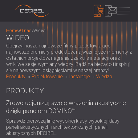
PRODUKTY
Home
»
O nas
»
Wideo
WIDEO
Obejrzyj nasze najnowsze filmy przedstawiające
IZOLACJA AKUSTYCZNA
najnowsze premiery produktów, najważniejsze momenty z
ostatnich projektów, nagrania zza kulis instalacji oraz
IZOLACJA AKUSTYCZNA ŚCIAN
wnikliwe sesje wymiany wiedzy. Bądź na bieżąco i inspiruj
IZOLACJA AKUSTYCZNA SUFITÓW
PANELE AKUSTYCZNE
się najnowszymi osiągnięciami w naszej branży!
ROZWIĄZANIA DŹWIĘKOCHŁONNE DO
Produkty
Projektowanie
Instalacje
Wiedza
EKOLOGICZNE PANELE I PRZEGRODY
PODŁÓG
AKUSTYCZNE
KONTROLA HAŁASU
PRODUKTY
DRZWI AKUSTYCZNE
PERFOROWANE DREWNIANE PANELE
DŹWIĘKOSZCZELNE KABINY I OBUDOWY /
AKUSTYCZNE
Zrewolucjonizuj swoje wrażenia akustyczne
BARIERY
URZĄDZENIA
TKANINOWE PANELE AKUSTYCZNE I
dzięki panelom DOMINO™
ŻALUZJE I TŁUMIKI DŹWIĘKOCHŁONNE
MIERNIK DECYBELI POZIOMU DŹWIĘKU
PRZEGRODY
UCHWYTY ANTYWIBRACYJNE,
SYSTEM MASKOWANIA DŹWIĘKU,
Sprawdź pierwszą linię wysokiej klasy wysokiej klasy
PANELE AKUSTYCZNE Z LISTEW
PODKŁADKI I WIESZAKI
paneli akustycznych i architektonicznych paneli
DOZYMETRY I ZESTAWY
O NAS
DREWNIANYCH
akustycznych DECIBEL.
KABINY AUDIOLOGICZNE
BEZPIECZEŃSTWA
KIM JESTEŚMY