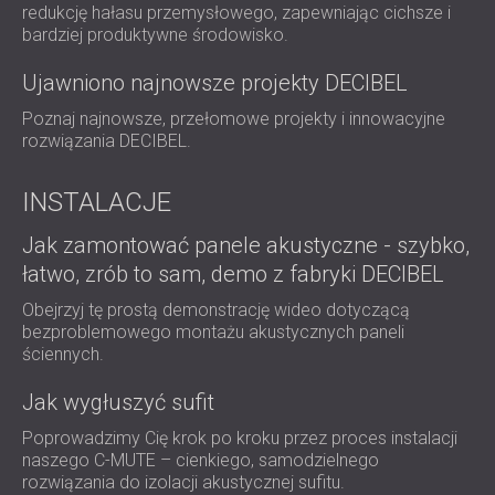
ROZWIĄZANIA DŹWIĘKOSZCZELNE I
redukcję hałasu przemysłowego, zapewniając cichsze i
AKUSTYCZNE DLA CENTRÓW DANYCH
bardziej produktywne środowisko.
Ujawniono najnowsze projekty DECIBEL
Poznaj najnowsze, przełomowe projekty i innowacyjne
rozwiązania DECIBEL.
INSTALACJE
Jak zamontować panele akustyczne - szybko,
łatwo, zrób to sam, demo z fabryki DECIBEL
Obejrzyj tę prostą demonstrację wideo dotyczącą
bezproblemowego montażu akustycznych paneli
ściennych.
Jak wygłuszyć sufit
Poprowadzimy Cię krok po kroku przez proces instalacji
naszego C-MUTE – cienkiego, samodzielnego
rozwiązania do izolacji akustycznej sufitu.