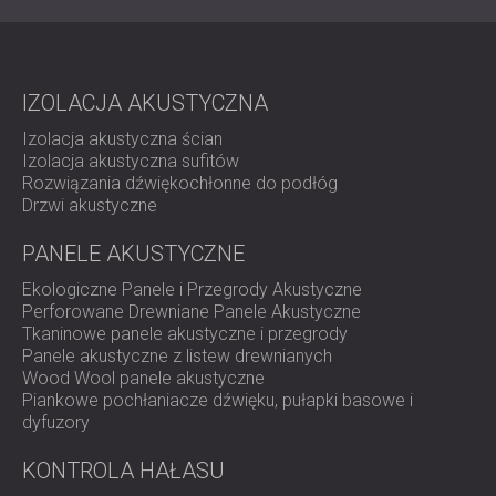
oddziaływanie akustyczne, zachowując jednocześnie
układ pomieszczeń.
System akustyczny zaprojektowano tak, aby zapewniał:
Kontrola pogłosu na dużym obszarze w otwartych
IZOLACJA AKUSTYCZNA
przestrzeniach
Izolacja akustyczna ścian
Efektywna praca pod wysokimi sufitami
Izolacja akustyczna sufitów
Minimalna ingerencja w istniejącą infrastrukturę
Rozwiązania dźwiękochłonne do podłóg
Układ instalacji odpowiedni do intensywnego,
Drzwi akustyczne
codziennego użytku
PANELE AKUSTYCZNE
Produkty i instalacja
Ekologiczne Panele i Przegrody Akustyczne
Perforowane Drewniane Panele Akustyczne
Firma DECIBEL wdrożyła system paneli akustycznych
Tkaninowe panele akustyczne i przegrody
dostosowanych specjalnie do warunków przemysłowych
Panele akustyczne z listew drewnianych
i wysokich sufitów.
Wood Wool panele akustyczne
Piankowe pochłaniacze dźwięku, pułapki basowe i
Kluczowe cechy funkcjonalne:
dyfuzory
Dwustronna absorpcja dźwięku, zwiększająca
efektywną wydajność każdego panelu
KONTROLA HAŁASU
Montaż podwieszany pod sufitem w celu lepszego