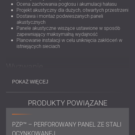
ROZWIĄZANIA DŹWIĘKOSZCZELNE I
Ocena zachowania pogłosu i akumulacji hałasu
AKUSTYCZNE DLA CENTRÓW DANYCH
Projekt akustyczny dla dużych, otwartych przestrzeni
Dostawa i montaż podwieszanych paneli
akustycznych
Panele akustyczne wiszące ustawione w sposób
zapewniający maksymalną wydajność
Planowanie instalacji w celu uniknięcia zakłóceń w
istniejących sieciach
Wyzwanie
Przestrzenie zostały zdefiniowane przez warunki
POKAŻ WIĘCEJ
wzmacniające pogłos:
Bardzo wysokie sufity
Duża otwarta przestrzeń bez przegród akustycznych
PRODUKTY POWIĄZANE
Aktywne maszyny, wyposażenie magazynu i ciągłe
przepływy pracy
W budownictwie przemysłowym typowe są twarde,
odblaskowe powierzchnie
PZP™ – PERFOROWANY PANEL ZE STALI
Panele termiczne zwiększają echo i „dzwonienie” w
OCYNKOWANEJ