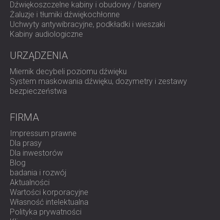
zasięgu
Dźwiękoszczelne kabiny i obudowy / bariery
Dodatkowe panele ścienne umieszczone w celu
Żaluzje i tłumiki dźwiękochłonne
wspomagania ogólnej redukcji rozkładu
Uchwyty antywibracyjne, podkładki i wieszaki
Układ instalacji zaprojektowany wokół istniejącego
Kabiny audiologiczne
oświetlenia, wentylacji i tras kablowych
URZĄDZENIA
Panele rozmieszczono tak, aby:
Miernik decybeli poziomu dźwięku
Nie utrudniaj rozprowadzania światła
System maskowania dźwięku, dozymetry i zestawy
Nie zakłócać wentylacji ani ruchu powietrza
bezpieczeństwa
Nie blokuj kanałów kablowych ani dostępu do usług
Zachowaj bezpieczeństwo i stabilność w warunkach
intensywnej eksploatacji przemysłowej
FIRMA
Rezultatem jest rozwiązanie akustyczne, które działa
Impressum prawne
nieprzerwanie w tle, nie zmieniając sposobu
Dla prasy
funkcjonowania obiektu.
Dla inwestorów
Blog
badania i rozwój
Wynik
Aktualności
Wartości korporacyjne
Akustyka hali uległa zauważalnej poprawie we wszystkich
Własność intelektualna
strefach roboczych:
Polityka prywatności