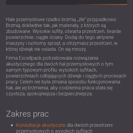
IZOLACJA AKUSTYCZNA I PANELE
ROMÂNIA (RO)
FINLAND (FI)
AKUSTYCZNE DLA RESTAURACJI I
Hale przemysłowe rzadko brzmią „źle” przypadkowo.
РОССИЯ (RU)
KLUBÓW
Brzmią dokładnie tak, jak materiały, z których są
USA (US)
IZOLACJA AKUSTYCZNA I ROZWIĄZANIA
zbudowane. Wysokie sufity, otwarta przestrzeń, twarde
SOUTH AFRICA (ZA)
AKUSTYCZNE DLA HOTELI
powierzchnie, ciągłe ściany. Dodaj do tego aktywne
IZOLACJA AKUSTYCZNA I PANELE
maszyny i ruchomy sprzęt, a otrzymasz przestrzeń, w
której dźwięk nie osiada. On się mnoży.
AKUSTYCZNE DO HAL I TEATRÓW
ROZWIĄZANIA DŹWIĘKOSZCZELNE I
Firma Excellpack potrzebowała rozwiązania
akustycznego dla dwóch hal przemysłowych o tym
AKUSTYCZNE DLA POWIERZCHNI
samym typowym profilu: wysokich sufitach,
HANDLOWYCH
powierzchniach odbijających dźwięk i ciągłych procesach
WYCISZANIE I AKUSTYKA W OBIEKTACH
pracy. Celem nie była zmiana sposobu funkcjonowania
hali, ale jej brzmienia, aby codzienna praca stała się
EDUKACYJNYCH
czystsza, spokojniejsza i bezpieczniejsza.
PANELE DŹWIĘKOCHŁONNE I
AKUSTYCZNE DLA PLACÓWEK SŁUŻBY
ZDROWIA
Zakres prac
ROZWIĄZANIA DŹWIĘKOSZCZELNE I
Konsultacje akustyczne
dla dwóch przestrzeni
AKUSTYCZNE DLA SEKTORA AUDIOLOGII
przemysłowych o wysokich sufitach