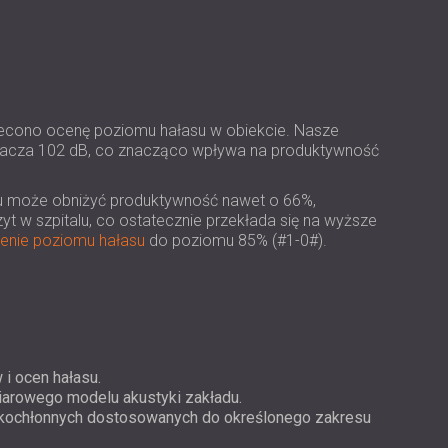
USA | US
SOUTH AFRICA | ZA
zlecono ocenę poziomu hałasu w obiekcie. Nasze
kracza 102 dB, co znacząco wpływa na produktywność
u może obniżyć produktywność nawet o 66%,
yt w szpitalu, co ostatecznie przekłada się na wyższe
enie poziomu hałasu
do poziomu 85% (#1-0#).
i ocen hałasu.
rowego modelu akustyki zakładu.
iękochłonnych dostosowanych do określonego zakresu