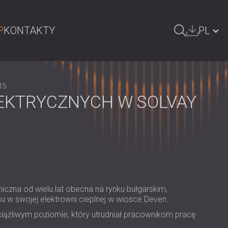
P
KONTAKTY
PL
ZUKAJ
БЪЛГАРИЯ | BG
15
GREAT BRITAIN | GB
EKTRYCZNYCH W SOLVAY
DEUTSCHLAND | DE
ÖSTERREICH | AT
SRBIJA | RS
ROMÂNIA | RO
zna od wielu lat obecna na rynku bułgarskim,
FINLAND | FI
w swojej elektrowni cieplnej w wiosce Deven.
РОССИЯ | RU
iążliwym poziomie, który utrudniał pracownikom pracę