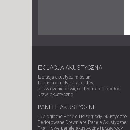
IZOLACJA AKUSTYCZNA
Izolacja akustyczna ścian
Izolacja akustyczna sufitów
Rozwiązania dźwiękochłonne do podłóg
Drzwi akustyczne
PANELE AKUSTYCZNE
Ekologiczne Panele i Przegrody Akustyczne
Perforowane Drewniane Panele Akustyczne
Tkaninowe panele akustyczne i przegrody