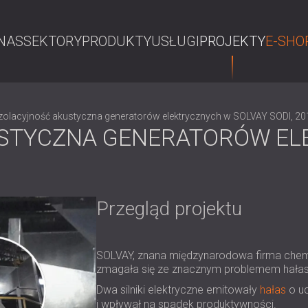
NAS
SEKTORY
PRODUKTY
USŁUGI
PROJEKTY
E-SHO
S
Izolacyjność akustyczna generatorów elektrycznych w SOLVAY SODI, 20
STYCZNA GENERATORÓW EL
Przegląd projektu
SOLVAY, znana międzynarodowa firma chemic
zmagała się ze znacznym problemem hałasu 
Dwa silniki elektryczne emitowały
hałas
o uc
i wpływał na spadek produktywności.