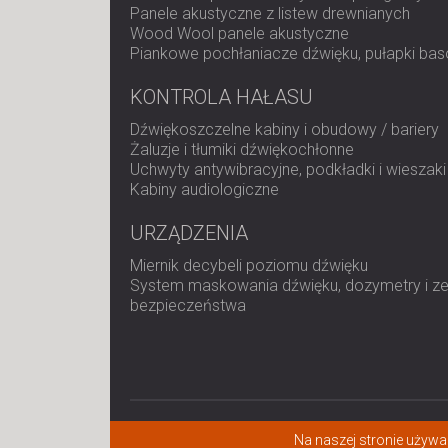
Panele akustyczne z listew drewnianych
Wood Wool panele akustyczne
Piankowe pochłaniacze dźwięku, pułapki bas
KONTROLA HAŁASU
Dźwiękoszczelne kabiny i obudowy / bariery
Żaluzje i tłumiki dźwiękochłonne
Uchwyty antywibracyjne, podkładki i wieszaki
Kabiny audiologiczne
URZĄDZENIA
Miernik decybeli poziomu dźwięku
System maskowania dźwięku, dozymetry i z
bezpieczeństwa
Na naszej stronie używam
© 2026 All rights reserved.