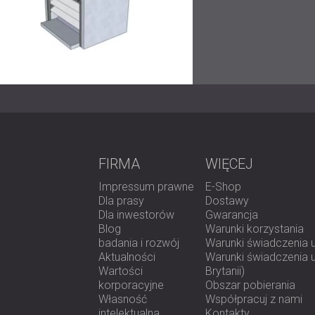
Po zakończeniu instalacji nasz zespół inży
poziom hałasu na poziomie 82,1 dB. To osią
o 2,9 dB niższy od ustalonego standardu hig
Pomyślne wdrożenie tego rozwiązania nie ty
także pozytywnie wpłynęło na zdrowie i w
Wysoki
poziom hałasu w środowisku prze
zdrowotnych i produktywności pracowników
nie tylko zapewnia zgodność z przepisami, 
produktywnemu środowisku pracy.
FIRMA
WIĘCEJ
Jeśli w Twoim zakładzie występuje problem
Impressum prawne
E-Shop
poznać dostosowane rozwiązania w zakresi
Dla prasy
Dostawy
miejscu pracy.
Dla inwestorów
Gwarancja
Blog
Warunki korzystania
badania i rozwój
Warunki świadczenia 
Aktualności
Warunki świadczenia us
Wartości
Brytanii)
korporacyjne
Obszar pobierania
Własność
Współpracuj z nami
intelektualna
Kontakty