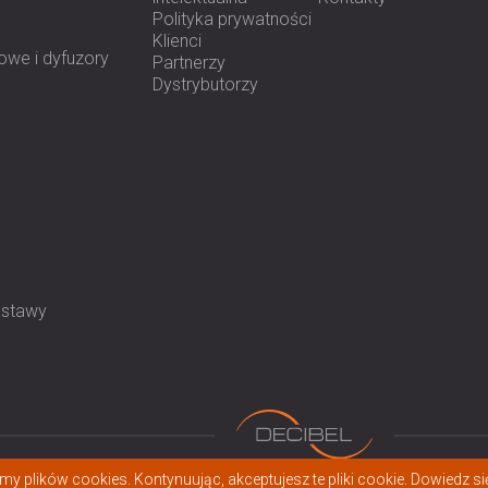
Polityka prywatności
Klienci
owe i dyfuzory
Partnerzy
Dystrybutorzy
estawy
y plików cookies. Kontynuując, akceptujesz te pliki cookie.
Dowiedz się