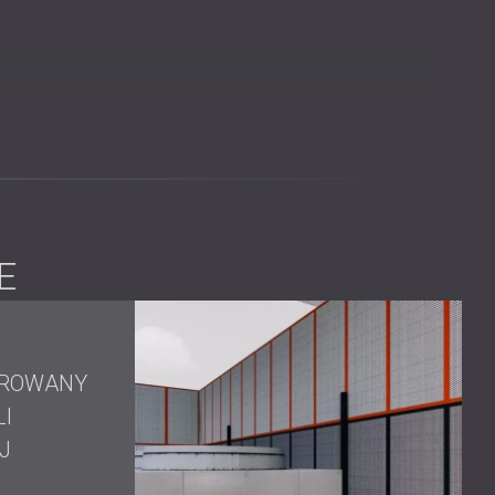
eczne rozwiązanie polegające na budowie kabin wokół
zaprojektowanych paneli dźwiękochłonnych
otewgradzie.
ych certyfikat klasy A, wybranych ze względu na ich
E
rodukowanie paneli, łącznie z ustaleniem odpowiedniej
rakterystyki częstotliwościowej hałasu wytwarzanego
 którego udało się skutecznie wyciszyć silniki
OROWANY
w chłodzenia i procesów operacyjnych.
LI
J