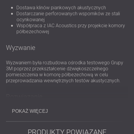
ROZWIĄZANIA DŹWIĘKOSZCZELNE I
Dostawa klinów piankowych akustycznych
AKUSTYCZNE DLA CENTRÓW DANYCH
Dostarczanie perforowanych wsporników ze stali
ocynkowanej
Współpraca z IAC Acoustics przy projekcie komory
półbezechowej
Wyzwanie
Wyzwaniem była rozbudowa ośrodka testowego Grupy
3M poprzez przekształcenie dźwiękoszczelnego
pomieszczenia w komorę półbezechową w celu
przeprowadzania wewnętrznych testów akustycznych.
Rozwiązanie
POKAŻ WIĘCEJ
DECIBEL we współpracy z IAC Acoustics dostarczył kliny
z pianki akustycznej i metalowe wsporniki do komory
semi-bezechowej. Współpraca umożliwiła szybką i
sprawną instalację, przekształcając obiekt testowy 3M w
PRODUKTY POWIĄZANE