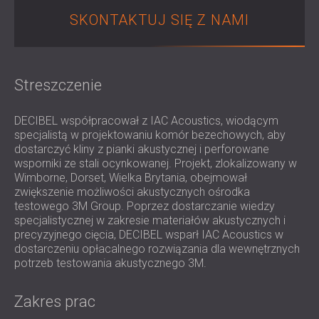
IZOLACJA AKUSTYCZNA I PANELE
ROMÂNIA (RO)
SKONTAKTUJ SIĘ Z NAMI
FINLAND (FI)
AKUSTYCZNE DLA RESTAURACJI I
РОССИЯ (RU)
KLUBÓW
USA (US)
IZOLACJA AKUSTYCZNA I ROZWIĄZANIA
SOUTH AFRICA (ZA)
Streszczenie
AKUSTYCZNE DLA HOTELI
IZOLACJA AKUSTYCZNA I PANELE
DECIBEL współpracował z IAC Acoustics, wiodącym
AKUSTYCZNE DO HAL I TEATRÓW
specjalistą w projektowaniu komór bezechowych, aby
ROZWIĄZANIA DŹWIĘKOSZCZELNE I
dostarczyć kliny z pianki akustycznej i perforowane
AKUSTYCZNE DLA POWIERZCHNI
wsporniki ze stali ocynkowanej. Projekt, zlokalizowany w
HANDLOWYCH
Wimborne, Dorset, Wielka Brytania, obejmował
zwiększenie możliwości akustycznych ośrodka
WYCISZANIE I AKUSTYKA W OBIEKTACH
testowego 3M Group. Poprzez dostarczanie wiedzy
EDUKACYJNYCH
specjalistycznej w zakresie materiałów akustycznych i
PANELE DŹWIĘKOCHŁONNE I
precyzyjnego cięcia, DECIBEL wsparł IAC Acoustics w
AKUSTYCZNE DLA PLACÓWEK SŁUŻBY
dostarczeniu opłacalnego rozwiązania dla wewnętrznych
potrzeb testowania akustycznego 3M.
ZDROWIA
ROZWIĄZANIA DŹWIĘKOSZCZELNE I
Zakres prac
AKUSTYCZNE DLA SEKTORA AUDIOLOGII