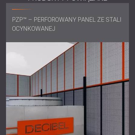
ciągu tygodnia.
Używane produkty:
Kliny z pianki akustycznej
,
wsporniki ze stali ocynkowanej perforowanej
PZP™ – PERFOROWANY PANEL ZE STALI
OCYNKOWANEJ
Wynik
Zainstalowane rozwiązanie poprawy akustycznej
skutecznie przekształciło zakład 3M Group w komorę
półbezechową. Pozwala to 3M na przeprowadzanie
wstępnych etapów testów akustycznych we własnym
zakresie, co obniża koszty i zwiększa wydajność procesu
projektowania.
Projekt ten jest przykładem zaangażowania firmy
DECIBEL w dostarczanie spersonalizowanych rozwiązań
akustycznych, przyczyniających się do efektywności i
opłacalności obiektów testowych klientów.