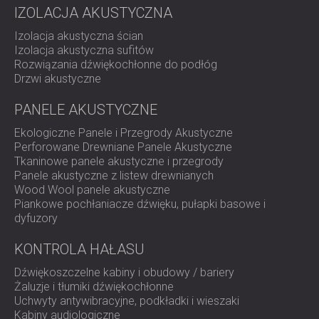
operacyjne.
barier dźwiękowych wokół placów budowy po
IZOLACJA AKUSTYCZNA
obudowy redukujące hałas do sprężarek lub maszyn
CNC.
Izolacja akustyczna ścian
Izolacja akustyczna sufitów
Rozwiązania dźwiękochłonne do podłóg
Drzwi akustyczne
PANELE AKUSTYCZNE
Ekologiczne Panele i Przegrody Akustyczne
Perforowane Drewniane Panele Akustyczne
Tkaninowe panele akustyczne i przegrody
Panele akustyczne z listew drewnianych
Wood Wool panele akustyczne
Piankowe pochłaniacze dźwięku, pułapki basowe i
dyfuzory
KONTROLA HAŁASU
Dźwiękoszczelne kabiny i obudowy / bariery
Żaluzje i tłumiki dźwiękochłonne
Uchwyty antywibracyjne, podkładki i wieszaki
Kabiny audiologiczne