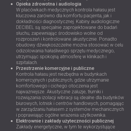
Opieka zdrowotna i audiologia
W placówkach medycznych kontrola hałasu jest
kluczowa zarówno dla komfortu pacjenta, jak i
dokładności diagnostycznej. Kabiny audiologiczne
DECIBEL są specjalnie zaprojektowane do badań
słuchu, zapewniając środowisko wolne od
rozproszeń i kontrolowane akustycznie. Ponadto
obudowy dźwiękoszczelne można stosować w celu
odizolowania hałaśliwego sprzętu medycznego,
utrzymując spokojną atmosferę w klinikach i
szpitalach.
Przestrzenie komercyjne i publiczne
Kontrola hałasu jest niezbędna w budynkach
komercyjnych i publicznych, gdzie utrzymanie
komfortowego i cichego otoczenia jest
najważniejsze. Akustyczne żaluzje, tłumiki i
rozwiązania izolacji wibracji są idealne dla budynków
biurowych, lotnisk i centrów handlowych, pomagając
w zarządzaniu hałasem z systemów mechanicznych
i poprawiając ogólne wrażenia użytkownika.
Elektrownie i zakłady użyteczności publicznej
Zakłady energetyczne, w tym te wykorzystujące