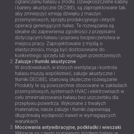
ograniczaniu hałasu u źródła. Dźwiękoszczelne kabiny
i bariery akustyczne DECIBEL są zaprojektowane tak,
aby zmniejszyć emisję dźwięku z maszyn
przemysłowych, sprzętu produkcyjnego i innych
operacji generujących hałas. Te rozwiązania są
idealne do zapewnienia zgodności z przepisami
dotyczącymi hałasu i poprawy bezpieczeństwa w
miejscu pracy. Zaprojektowane z myślą o
elastyczności, mogą być dostosowane do
konkretnego sprzętu lub wymagań przestrzennych.
Żaluzje i tłumiki akustyczne
W środowiskach, w których wentylacja i kontrola
hałasu muszą współistnieć, żaluzje akustyczne i
tłumiki DECIBEL stanowią skuteczne rozwiązanie.
Produkty te są powszechnie stosowane w zakładach
przemysłowych, systemach HVAC i elektrowniach w
celu zminimalizowania hałasu bez uszczerbku dla
przepływu powietrza. Wykonane z trwałych
materiałów, nasze żaluzje i tłumiki zapewniają
długotrwałą wydajność nawet w wymagających
warunkach.
Mocowania antywibracyjne, podkładki i wieszaki
Wibracje są często pomijanym źródłem hałasu w