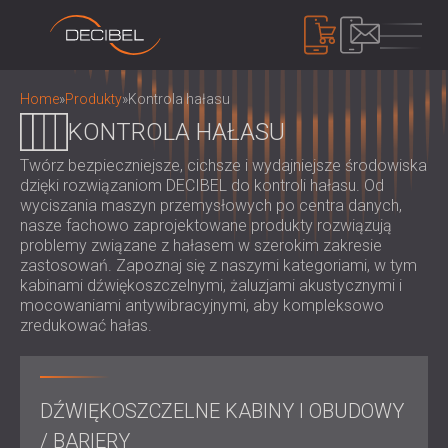
PRODUKTY
Home
»
Produkty
»
Kontrola hałasu
KONTROLA HAŁASU
Twórz bezpieczniejsze, cichsze i wydajniejsze środowiska
IZOLACJA AKUSTYCZNA
dzięki rozwiązaniom DECIBEL do kontroli hałasu. Od
IZOLACJA AKUSTYCZNA ŚCIAN
wyciszania maszyn przemysłowych po centra danych,
IZOLACJA AKUSTYCZNA SUFITÓW
PANELE AKUSTYCZNE
nasze fachowo zaprojektowane produkty rozwiązują
ROZWIĄZANIA DŹWIĘKOCHŁONNE DO
problemy związane z hałasem w szerokim zakresie
EKOLOGICZNE PANELE I PRZEGRODY
zastosowań. Zapoznaj się z naszymi kategoriami, w tym
PODŁÓG
AKUSTYCZNE
KONTROLA HAŁASU
kabinami dźwiękoszczelnymi, żaluzjami akustycznymi i
DRZWI AKUSTYCZNE
PERFOROWANE DREWNIANE PANELE
mocowaniami antywibracyjnymi, aby kompleksowo
DŹWIĘKOSZCZELNE KABINY I OBUDOWY /
zredukować hałas.
AKUSTYCZNE
BARIERY
URZĄDZENIA
TKANINOWE PANELE AKUSTYCZNE I
ŻALUZJE I TŁUMIKI DŹWIĘKOCHŁONNE
MIERNIK DECYBELI POZIOMU DŹWIĘKU
PRZEGRODY
UCHWYTY ANTYWIBRACYJNE,
SYSTEM MASKOWANIA DŹWIĘKU,
PANELE AKUSTYCZNE Z LISTEW
DŹWIĘKOSZCZELNE KABINY I OBUDOWY
PODKŁADKI I WIESZAKI
DOZYMETRY I ZESTAWY
O NAS
DREWNIANYCH
KABINY AUDIOLOGICZNE
/ BARIERY
BEZPIECZEŃSTWA
KIM JESTEŚMY