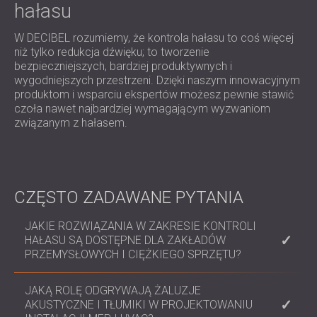
hałasu
W DECIBEL rozumiemy, że kontrola hałasu to coś więcej
niż tylko redukcja dźwięku; to tworzenie
bezpieczniejszych, bardziej produktywnych i
wygodniejszych przestrzeni. Dzięki naszym innowacyjnym
produktom i wsparciu ekspertów możesz pewnie stawić
czoła nawet najbardziej wymagającym wyzwaniom
związanym z hałasem.
CZĘSTO ZADAWANE PYTANIA
JAKIE ROZWIĄZANIA W ZAKRESIE KONTROLI
HAŁASU SĄ DOSTĘPNE DLA ZAKŁADÓW
PRZEMYSŁOWYCH I CIĘŻKIEGO SPRZĘTU?
Oferujemy modułowe obudowy, kabiny operatorów i
JAKĄ ROLĘ ODGRYWAJĄ ŻALUZJE
bariery akustyczne dostosowane do konkretnych
AKUSTYCZNE I TŁUMIKI W PROJEKTOWANIU