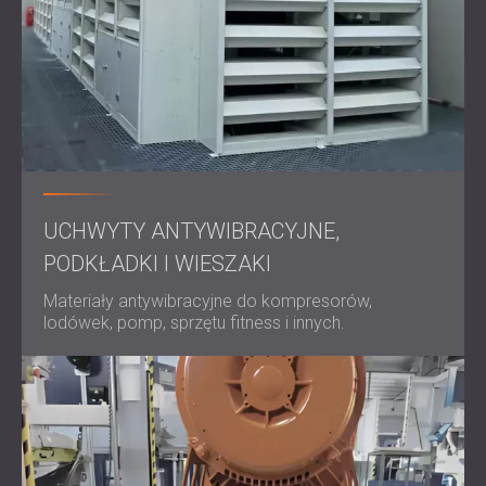
ROZWIĄZANIA DŹWIĘKOSZCZELNE I
AKUSTYCZNE DLA CENTRÓW DANYCH
UCHWYTY ANTYWIBRACYJNE,
PODKŁADKI I WIESZAKI
Materiały antywibracyjne do kompresorów,
lodówek, pomp, sprzętu fitness i innych.