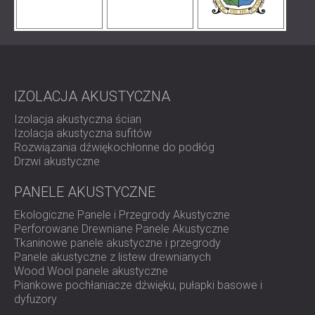
IZOLACJA AKUSTYCZNA
Izolacja akustyczna ścian
Izolacja akustyczna sufitów
Rozwiązania dźwiękochłonne do podłóg
Drzwi akustyczne
PANELE AKUSTYCZNE
Ekologiczne Panele i Przegrody Akustyczne
Perforowane Drewniane Panele Akustyczne
Tkaninowe panele akustyczne i przegrody
Panele akustyczne z listew drewnianych
Wood Wool panele akustyczne
Piankowe pochłaniacze dźwięku, pułapki basowe i
dyfuzory