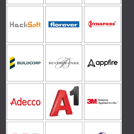
IZOLACJA AKUSTYCZNA I PANELE
ROMÂNIA (RO)
FINLAND (FI)
AKUSTYCZNE DLA RESTAURACJI I
РОССИЯ (RU)
KLUBÓW
USA (US)
IZOLACJA AKUSTYCZNA I ROZWIĄZANIA
SOUTH AFRICA (ZA)
AKUSTYCZNE DLA HOTELI
IZOLACJA AKUSTYCZNA I PANELE
AKUSTYCZNE DO HAL I TEATRÓW
ROZWIĄZANIA DŹWIĘKOSZCZELNE I
AKUSTYCZNE DLA POWIERZCHNI
HANDLOWYCH
WYCISZANIE I AKUSTYKA W OBIEKTACH
EDUKACYJNYCH
PANELE DŹWIĘKOCHŁONNE I
AKUSTYCZNE DLA PLACÓWEK SŁUŻBY
ZDROWIA
ROZWIĄZANIA DŹWIĘKOSZCZELNE I
AKUSTYCZNE DLA SEKTORA AUDIOLOGII