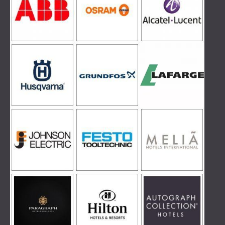
ROZWIĄZANIA DŹWIĘKOSZCZELNE I
AKUSTYCZNE DLA CENTRÓW DANYCH