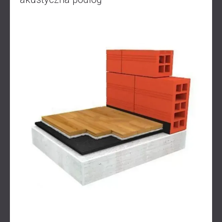
IZOLACJA AKUSTYCZNA I PANELE
ROMÂNIA (RO)
FINLAND (FI)
AKUSTYCZNE DLA RESTAURACJI I
РОССИЯ (RU)
KLUBÓW
USA (US)
IZOLACJA AKUSTYCZNA I ROZWIĄZANIA
SOUTH AFRICA (ZA)
AKUSTYCZNE DLA HOTELI
IZOLACJA AKUSTYCZNA I PANELE
AKUSTYCZNE DO HAL I TEATRÓW
ROZWIĄZANIA DŹWIĘKOSZCZELNE I
AKUSTYCZNE DLA POWIERZCHNI
HANDLOWYCH
WYCISZANIE I AKUSTYKA W OBIEKTACH
EDUKACYJNYCH
PANELE DŹWIĘKOCHŁONNE I
AKUSTYCZNE DLA PLACÓWEK SŁUŻBY
ZDROWIA
ROZWIĄZANIA DŹWIĘKOSZCZELNE I
AKUSTYCZNE DLA SEKTORA AUDIOLOGII