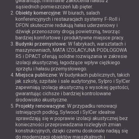
gwarantując minimalne zakłócenia hałasu z
sąsiednich pomieszczeń lub pięter.
Obiekty komercyjne:
W biurach, salach
konferencyjnych i restauracjach systemy F-Roll i
DFON skutecznie redukują hałas uderzeniowy i
dźwięk przenoszony drogą powietrzną, tworząc
bardziej komfortowe i produktywne miejsce pracy.
Budynki przemysłowe:
W fabrykach, warsztatach i
maszynowniach, MATA IZOLACYJNA PODŁOGOWA
R5 i DPACT oferują solidne rozwiązania w zakresie
izolacji akustycznej, łagodzące wpływ ciężkiego
sprzętu i hałasu przemysłowego.
Miejsca publiczne:
W budynkach publicznych, takich
jak szkoły, szpitale i sale audytoryjne, Sylpro i SylCer
zapewniają izolację akustyczną o wysokiej gęstości,
gwarantując cichsze i bardziej kontrolowane
środowisko akustyczne.
Projekty renowacyjne:
W przypadku renowacji
istniejących podłóg, Sylwood i SylCer idealnie
sprawdzają się w poprawie izolacji akustycznej bez
konieczności przeprowadzania rozległych zmian
konstrukcyjnych, dzięki czemu doskonale nadają się
do modernizacji obiektów mieszkalnych i