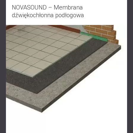
ROZWIĄZANIA DŹWIĘKOSZCZELNE I
NOVASOUND – Membrana
AKUSTYCZNE DLA CENTRÓW DANYCH
dźwiękochłonna podłogowa