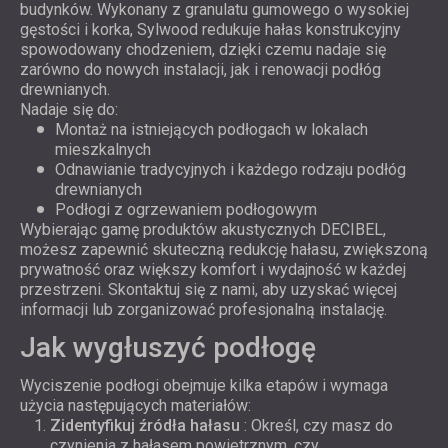
budynków. Wykonany z granulatu gumowego o wysokiej
gęstości i korka, Sylwood redukuje hałas konstrukcyjny
spowodowany chodzeniem, dzięki czemu nadaje się
zarówno do nowych instalacji, jak i renowacji podłóg
drewnianych.
Nadaje się do:
Montaż na istniejących podłogach w lokalach
mieszkalnych
Odnawianie tradycyjnych i każdego rodzaju podłóg
drewnianych
Podłogi z ogrzewaniem podłogowym
Wybierając gamę produktów akustycznych DECIBEL,
możesz zapewnić skuteczną redukcję hałasu, zwiększoną
prywatność oraz większy komfort i wydajność w każdej
przestrzeni. Skontaktuj się z nami, aby uzyskać więcej
informacji lub zorganizować profesjonalną instalację.
Jak wygłuszyć podłogę
Wyciszenie podłogi obejmuje kilka etapów i wymaga
użycia następujących materiałów:
Zidentyfikuj źródła hałasu
: Określ, czy masz do
czynienia z hałasem powietrznym, czy