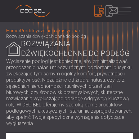
PRODUKTY
Home
»
Produkty
»
Izolacja akustyczna
»
Rozwiązania dźwiękochłonne do podłóg
ROZWIĄZANIA
DŹWIĘKOCHŁONNE DO PODŁÓG
IZOLACJA AKUSTYCZNA
IZOLACJA AKUSTYCZNA ŚCIAN
Wyciszenie podłogi jest konieczne, aby zminimalizować
przenoszenie hałasu między różnymi poziomami budynku,
IZOLACJA AKUSTYCZNA SUFITÓW
PANELE AKUSTYCZNE
zwiększając tym samym ogólny komfort, prywatność i
ROZWIĄZANIA DŹWIĘKOCHŁONNE DO
EKOLOGICZNE PANELE I PRZEGRODY
produktywność. Niezależnie od źródła hałasu, czy to z
PODŁÓG
AKUSTYCZNE
sąsiednich nieruchomości, ruchliwych przestrzeni
KONTROLA HAŁASU
DRZWI AKUSTYCZNE
biurowych, czy środowisk przemysłowych, skuteczne
PERFOROWANE DREWNIANE PANELE
DŹWIĘKOSZCZELNE KABINY I OBUDOWY /
rozwiązania wygłuszające podłogę odgrywają kluczową
AKUSTYCZNE
BARIERY
rolę. W DECIBEL oferujemy szeroką gamę produktów
URZĄDZENIA
TKANINOWE PANELE AKUSTYCZNE I
podłogowych akustycznych, starannie zaprojektowanych,
ŻALUZJE I TŁUMIKI DŹWIĘKOCHŁONNE
MIERNIK DECYBELI POZIOMU DŹWIĘKU
aby spełnić Twoje specyficzne wymagania dotyczące
PRZEGRODY
UCHWYTY ANTYWIBRACYJNE,
SYSTEM MASKOWANIA DŹWIĘKU,
wygłuszenia.
PANELE AKUSTYCZNE Z LISTEW
PODKŁADKI I WIESZAKI
DOZYMETRY I ZESTAWY
O NAS
DREWNIANYCH
KABINY AUDIOLOGICZNE
BEZPIECZEŃSTWA
KIM JESTEŚMY