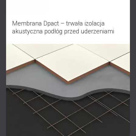
Membrana Dpact – trwała izolacja
akustyczna podłóg przed uderzeniami