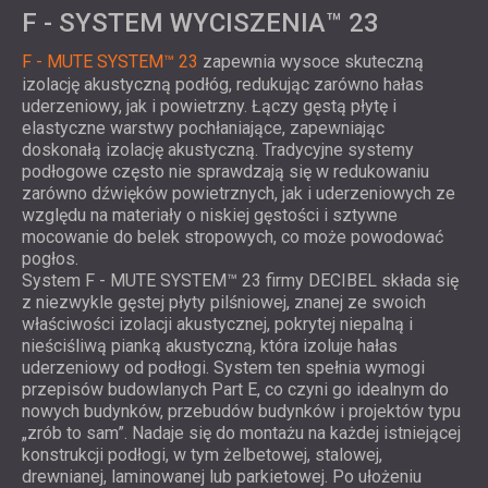
F - SYSTEM WYCISZENIA™ 23
F - MUTE SYSTEM™ 23
zapewnia wysoce skuteczną
izolację akustyczną podłóg, redukując zarówno hałas
uderzeniowy, jak i powietrzny. Łączy gęstą płytę i
elastyczne warstwy pochłaniające, zapewniając
doskonałą izolację akustyczną. Tradycyjne systemy
podłogowe często nie sprawdzają się w redukowaniu
zarówno dźwięków powietrznych, jak i uderzeniowych ze
względu na materiały o niskiej gęstości i sztywne
mocowanie do belek stropowych, co może powodować
pogłos.
System F - MUTE SYSTEM™ 23 firmy DECIBEL składa się
z niezwykle gęstej płyty pilśniowej, znanej ze swoich
właściwości izolacji akustycznej, pokrytej niepalną i
nieściśliwą pianką akustyczną, która izoluje hałas
uderzeniowy od podłogi. System ten spełnia wymogi
przepisów budowlanych Part E, co czyni go idealnym do
nowych budynków, przebudów budynków i projektów typu
„zrób to sam”. Nadaje się do montażu na każdej istniejącej
konstrukcji podłogi, w tym żelbetowej, stalowej,
drewnianej, laminowanej lub parkietowej. Po ułożeniu