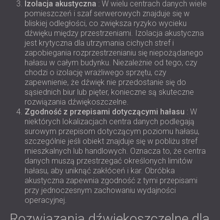
Izolacja akustyczna
: W wielu centrach danych wiele
pomieszczeń i szaf serwerowych znajduje się w
bliskiej odległości, co zwiększa ryzyko wycieku
dźwięku między przestrzeniami. Izolacja akustyczna
jest krytyczna dla utrzymania cichych stref i
zapobiegania rozprzestrzenianiu się niepożądanego
hałasu w całym budynku. Niezależnie od tego, czy
chodzi o izolację wrażliwego sprzętu, czy
zapewnienie, że dźwięk nie przedostanie się do
sąsiednich biur lub pięter, konieczne są skuteczne
rozwiązania dźwiękoszczelne.
Zgodność z przepisami dotyczącymi hałasu
: W
niektórych lokalizacjach centra danych podlegają
surowym przepisom dotyczącym poziomu hałasu,
szczególnie jeśli obiekt znajduje się w pobliżu stref
mieszkalnych lub handlowych. Oznacza to, że centra
danych muszą przestrzegać określonych limitów
hałasu, aby uniknąć zakłóceń i kar. Obróbka
akustyczna zapewnia zgodność z tymi przepisami
przy jednoczesnym zachowaniu wydajności
operacyjnej.
Rozwiązania dźwiękoszczelne dla