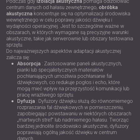
Podczas gdy
izolacja akustyczna
pomaga odizolować
centrum danych od hałasu zewnętrznego,
obróbka
akustyczna
koncentruje się na optymalizacji środowiska
wewnętrznego w celu poprawy jakości dźwięku i
wydajności operacyjnej. Jest to szczególnie ważne w
obszarach, w których wymagane są precyzyjne warunki
akustyczne, takie jak serwerownie lub obszary testowania
sprzętu.
Do najważniejszych aspektów adaptacji akustycznej
zalicza się:
Absorpcja
: Zastosowanie paneli akustycznych,
pianki lub specjalistycznych materiałów
pochłaniających umożliwia pochłanianie fal
dźwiękowych, co redukuje pogłos i echo, które
mogą mieć wpływ na przejrzystość komunikacji lub
pracę wrażliwego sprzętu.
Dyfuzja
: Dyfuzory dźwięku służą do równomiernego
rozpraszania fal dźwiękowych w pomieszczeniu,
zapobiegając powstawaniu w niektórych obszarach
„martwych stref” lub nadmiernego hałasu. Tworząc
bardziej jednolite środowisko akustyczne, dyfuzory
poprawiają ogólną jakość dźwięku w centrum
danych.