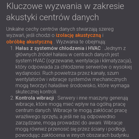
Kluczowe wyzwania w zakresie
akustyki centrów danych
Unikalne cechy centrów danych stwarzają szereg
wyzwań, jeśli chodzi o
izolację akustyczną
i
obróbkę akustyczną
. Wyzwania te obejmują:
Hałas z systemów chłodzenia i HVAC
: Jednym z
głównych źródeł hałasu w centrach danych jest
system HVAC (ogrzewanie, wentylacja i klimatyzacja),
który odpowiada za chłodzenie serwerów o wysokiej
wydajności. Ruch powietrza przez kanały, szum
wentylatorów i wibracje systemów mechanicznych
mogą tworzyć hałaśliwe środowisko, które wymaga
skutecznej kontroli.
Kontrola wibracji
: Serwery i inne maszyny generują
wibracje, które mogą mieć wpływ na ogólną pracę
centrum danych. Wibracje te mogą zakłócać pracę
wrażliwego sprzętu, a jeśli nie są odpowiednio
zarządzane, mogą prowadzić do awarii. Wibracje
mogą również przenosić się przez ściany i podłogi,
powodując zakłócenia w innych obszarach budynku.