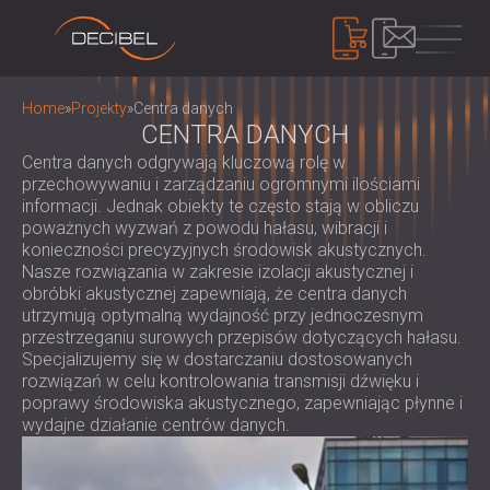
PRODUKTY
Home
»
Projekty
»
Centra danych
CENTRA DANYCH
Centra danych odgrywają kluczową rolę w
IZOLACJA AKUSTYCZNA
przechowywaniu i zarządzaniu ogromnymi ilościami
informacji. Jednak obiekty te często stają w obliczu
IZOLACJA AKUSTYCZNA ŚCIAN
poważnych wyzwań z powodu hałasu, wibracji i
IZOLACJA AKUSTYCZNA SUFITÓW
PANELE AKUSTYCZNE
konieczności precyzyjnych środowisk akustycznych.
ROZWIĄZANIA DŹWIĘKOCHŁONNE DO
Nasze rozwiązania w zakresie izolacji akustycznej i
EKOLOGICZNE PANELE I PRZEGRODY
obróbki akustycznej zapewniają, że centra danych
PODŁÓG
AKUSTYCZNE
KONTROLA HAŁASU
utrzymują optymalną wydajność przy jednoczesnym
DRZWI AKUSTYCZNE
PERFOROWANE DREWNIANE PANELE
DŹWIĘKOSZCZELNE KABINY I OBUDOWY /
przestrzeganiu surowych przepisów dotyczących hałasu.
AKUSTYCZNE
Specjalizujemy się w dostarczaniu dostosowanych
BARIERY
URZĄDZENIA
rozwiązań w celu kontrolowania transmisji dźwięku i
TKANINOWE PANELE AKUSTYCZNE I
ŻALUZJE I TŁUMIKI DŹWIĘKOCHŁONNE
MIERNIK DECYBELI POZIOMU DŹWIĘKU
poprawy środowiska akustycznego, zapewniając płynne i
PRZEGRODY
UCHWYTY ANTYWIBRACYJNE,
wydajne działanie centrów danych.
SYSTEM MASKOWANIA DŹWIĘKU,
PANELE AKUSTYCZNE Z LISTEW
PODKŁADKI I WIESZAKI
DOZYMETRY I ZESTAWY
O NAS
DREWNIANYCH
KABINY AUDIOLOGICZNE
BEZPIECZEŃSTWA
KIM JESTEŚMY