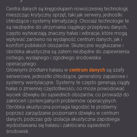
ROZWIĄZANIA DŹWIĘKOSZCZELNE I
Centra danych są kręgosłupem nowoczesnej technologii,
AKUSTYCZNE DLA CENTRÓW DANYCH
mieszcząc krytyczny sprzęt, taki jak serwery, jednostki
chłodzące i systemy klimatyzacji. Chociaż technologie te
są niezbędne do utrzymania ciągłego przepływu danych,
często wytwarzają znaczny hałas i wibracje, które mogą
wpływać zarówno na wydajność centrum danych, jak i
komfort pobliskich obszarów. Skuteczne wygłuszanie i
obróbka akustyczna są zatem niezbędne do zapewnienia
cichego, wydajnego i zgodnego środowiska
operacyjnego.
Głównymi źródłami hałasu w
centrum danych
są szafy
serwerowe, jednostki chłodzące, generatory zapasowe i
systemy wentylacyjne. Systemy te często generują ciągły
hałas o zmiennej częstotliwości, co może powodować
wyciek dźwięku do sąsiednich obszarów, co prowadzi do
zakłóceń i potencjalnych problemów operacyjnych.
Obróbka akustyczna pomaga łagodzić te problemy
poprzez zarządzanie poziomami dźwięku w centrum
danych, podczas gdy izolacja akustyczna zapobiega
wydostawaniu się hałasu i zakłócaniu sąsiednich
środowisk.