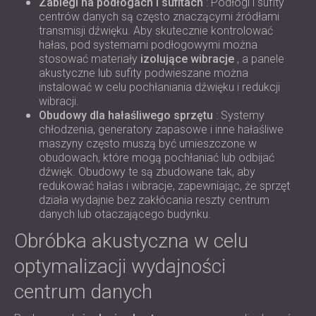
Zabiegi na podłogach i sufitach
: Podłogi i sufity
centrów danych są często znaczącymi źródłami
transmisji dźwięku. Aby skutecznie kontrolować
hałas, pod systemami podłogowymi można
stosować materiały
izolujące wibracje
, a panele
akustyczne lub sufity podwieszane można
instalować w celu pochłaniania dźwięku i redukcji
wibracji.
Obudowy dla hałaśliwego sprzętu
: Systemy
chłodzenia, generatory zapasowe i inne hałaśliwe
maszyny często muszą być umieszczone w
obudowach, które mogą pochłaniać lub odbijać
dźwięk. Obudowy te są zbudowane tak, aby
redukować hałas i wibracje, zapewniając, że sprzęt
działa wydajnie bez zakłócania reszty centrum
danych lub otaczającego budynku.
Obróbka akustyczna w celu
optymalizacji wydajności
centrum danych