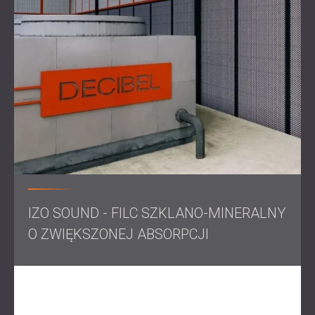
Instalacja obejmowała barierę dźwiękową
zaprojektowaną w celu przeciwdziałania hałasowi
produkcyjnemu, wykorzystującą gęste materiały w celu
maksymalnego tłumienia hałasu. To podejście było
kluczowe dla osiągnięcia wyjątkowo niskiego progu
hałasu, zapewniając, że wszystkie testy w kabinie można
było przeprowadzić z minimalnymi zakłóceniami.
Wynik
Po interwencji DECIBEL poziom hałasu tła w kabinie
pomiarowej odniesienia został pomyślnie zredukowany
do 14,5 dB, co przekroczyło wymagania ABB. Nowo
zainstalowana kabina zapewniła akustycznie
kontrolowane środowisko, zapewniając dokładne
IZO SOUND - FILC SZKLANO-MINERALNY
pomiary hałasu i wspierając wysokie standardy ABB w
zakresie testowania i zapewnienia jakości. To rozwiązanie
O ZWIĘKSZONEJ ABSORPCJI
w zakresie redukcji hałasu zoptymalizowało proces
testowania, zapobiegając rozbieżnościom i zwiększając
niezawodność operacji ABB.
Zastosowane produkty:
Wysokowydajne materiały
dźwiękochłonne, specjalistyczne panele akustyczne