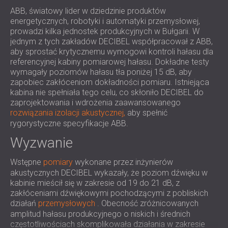
IZOLACJA AKUSTYCZNA I PANELE
ROMÂNIA (RO)
ABB, światowy lider w dziedzinie produktów
FINLAND (FI)
energetycznych, robotyki i automatyki przemysłowej,
AKUSTYCZNE DLA RESTAURACJI I
prowadzi kilka jednostek produkcyjnych w Bułgarii. W
РОССИЯ (RU)
KLUBÓW
jednym z tych zakładów DECIBEL współpracował z ABB,
USA (US)
IZOLACJA AKUSTYCZNA I ROZWIĄZANIA
aby sprostać krytycznemu wymogowi kontroli hałasu dla
SOUTH AFRICA (ZA)
AKUSTYCZNE DLA HOTELI
referencyjnej kabiny pomiarowej hałasu. Dokładne testy
wymagały poziomów hałasu tła poniżej 15 dB, aby
IZOLACJA AKUSTYCZNA I PANELE
zapobiec zakłóceniom dokładności pomiaru. Istniejąca
AKUSTYCZNE DO HAL I TEATRÓW
kabina nie spełniała tego celu, co skłoniło DECIBEL do
ROZWIĄZANIA DŹWIĘKOSZCZELNE I
zaprojektowania i wdrożenia zaawansowanego
AKUSTYCZNE DLA POWIERZCHNI
rozwiązania izolacji akustycznej,
aby spełnić
rygorystyczne specyfikacje ABB.
HANDLOWYCH
WYCISZANIE I AKUSTYKA W OBIEKTACH
Wyzwanie
EDUKACYJNYCH
Wstępne
pomiary
wykonane przez inżynierów
PANELE DŹWIĘKOCHŁONNE I
akustycznych DECIBEL wykazały, że poziom dźwięku w
AKUSTYCZNE DLA PLACÓWEK SŁUŻBY
kabinie mieścił się w zakresie od 19 do 21 dB, z
ZDROWIA
zakłóceniami dźwiękowymi pochodzącymi z pobliskich
działań
ROZWIĄZANIA DŹWIĘKOSZCZELNE I
przemysłowych
. Obecność zróżnicowanych
amplitud hałasu produkcyjnego o niskich i średnich
AKUSTYCZNE DLA SEKTORA AUDIOLOGII
częstotliwościach skomplikowała działania w zakresie