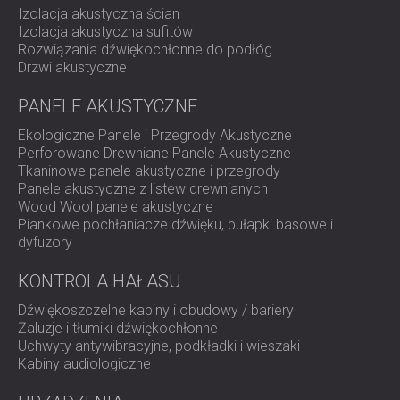
Rozwiązania izolacji akustycznej DECIBEL spełniają
Izolacja akustyczna ścian
międzynarodowe normy akustyczne dla środowisk
Izolacja akustyczna sufitów
testowych i pomiarowych, a materiały są zaprojektowane
Rozwiązania dźwiękochłonne do podłóg
i przetestowane w celu zapewnienia optymalnego
Drzwi akustyczne
tłumienia dźwięku. Nasze rozwiązania zapewniają, że
obszary testowe w przemyśle spełniają zarówno normy
PANELE AKUSTYCZNE
regulacyjne, jak i kryteria kontroli hałasu specyficzne dla
Ekologiczne Panele i Przegrody Akustyczne
klienta.
Perforowane Drewniane Panele Akustyczne
Tkaninowe panele akustyczne i przegrody
Panele akustyczne z listew drewnianych
Wood Wool panele akustyczne
Piankowe pochłaniacze dźwięku, pułapki basowe i
dyfuzory
KONTROLA HAŁASU
Dźwiękoszczelne kabiny i obudowy / bariery
Żaluzje i tłumiki dźwiękochłonne
Uchwyty antywibracyjne, podkładki i wieszaki
Kabiny audiologiczne