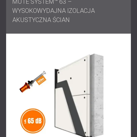
MUTE SYSTEM™ 63 –
WYSOKOWYDAJNA IZOLACJA
Po instalacji przeprowadzono szczegółowe pomiary w
celu oceny właściwości akustycznych pomieszczenia.
AKUSTYCZNA ŚCIAN
Wyniki wykazały, że poziom izolacji akustycznej
przekroczył pierwotne wymagania projektowe. Po
zamknięciu okien, z zewnątrz klubu nie słychać muzyki.
Projekt pomyślnie spełnił zarówno cele funkcjonalne, jak i
regulacyjne, umożliwiając C'est la Vie oferowanie muzyki
na żywo bez zakłócania otaczającego środowiska.
Gotowy na wyciszenie swojego klubu lub lokalu?
Firma DECIBEL projektuje i instaluje niestandardowe
systemy izolacji akustycznej dla obiektów rozrywkowych,
klubów i restauracji.
Skontaktuj się z naszym zespołem
,
aby rozpocząć swój projekt.