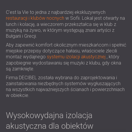
IZOLACJA AKUSTYCZNA I PANELE
ROMÂNIA (RO)
FINLAND (FI)
C'est la Vie to jedna z najbardziej ekskluzywnych
AKUSTYCZNE DLA RESTAURACJI I
restauracji i klubów nocnych
w Sofii. Lokal jest otwarty na
РОССИЯ (RU)
KLUBÓW
lunch i kolację, a wieczorem przekształca się w klub z
USA (US)
IZOLACJA AKUSTYCZNA I ROZWIĄZANIA
muzyką na żywo, w którym występują znani artyści z
SOUTH AFRICA (ZA)
AKUSTYCZNE DLA HOTELI
Bułgarii i Grecji.
IZOLACJA AKUSTYCZNA I PANELE
Aby zapewnić komfort okolicznym mieszkańcom i spełnić
AKUSTYCZNE DO HAL I TEATRÓW
miejskie przepisy dotyczące hałasu, właściciele zlecili
montaż wydajnego
systemu izolacji akustycznej
, który
ROZWIĄZANIA DŹWIĘKOSZCZELNE I
zapobiegnie wydostawaniu się muzyki z klubu, gdy okna
AKUSTYCZNE DLA POWIERZCHNI
są zamknięte.
HANDLOWYCH
Firma DECIBEL została wybrana do zaprojektowania i
WYCISZANIE I AKUSTYKA W OBIEKTACH
zainstalowania niezbędnych systemów wygłuszających
EDUKACYJNYCH
na wszystkich najważniejszych ścianach i powierzchniach
PANELE DŹWIĘKOCHŁONNE I
w obiekcie.
AKUSTYCZNE DLA PLACÓWEK SŁUŻBY
ZDROWIA
Wysokowydajna izolacja
ROZWIĄZANIA DŹWIĘKOSZCZELNE I
akustyczna dla obiektów
AKUSTYCZNE DLA SEKTORA AUDIOLOGII