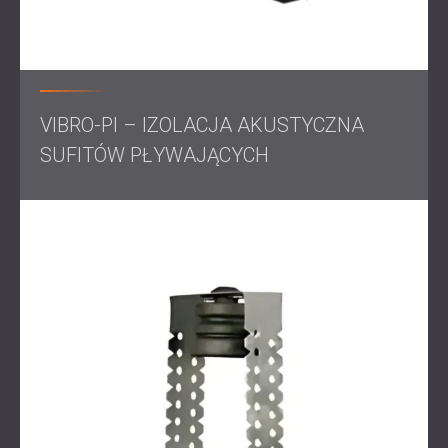
VIBRO-PI – IZOLACJA AKUSTYCZNA
SUFITÓW PŁYWAJĄCYCH