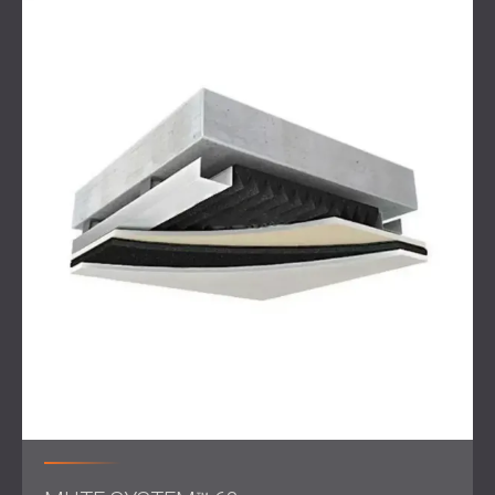
Inżynierowie DECIBEL zaprojektowali dwuwarstwowy
system izolacji akustycznej, składający się z metalowej
ściany szkieletowej umieszczonej na specjalnej warstwie
tłumiącej. Taka konstrukcja pozwoliła ograniczyć
przenoszenie dźwięku przez konstrukcję poprzez izolację
drgań z ramy do ścian i sufitów nadrzędnych.
W węższych przestrzeniach, takich jak klatka schodowa,
zainstalowano MUTE SYSTEM 63. Jest to cieńsza wersja
systemów izolacji akustycznej DECIBEL, wybrana ze
względu na oszczędność miejsca i wysokie parametry
akustyczne.
Całkowita instalacja trwała dwa miesiące i obejmowała
wszystkie niezbędne prace wykończeniowe mające na
celu zintegrowanie systemu z wystrojem wnętrza.
Wynik