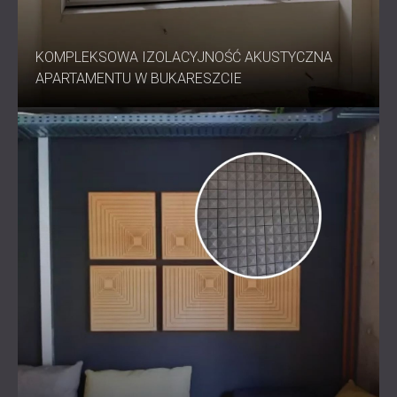
narzędzi i metod budowlanych
KOMPLEKSOWA IZOLACYJNOŚĆ AKUSTYCZNA
Najlepiej nadaje się do
APARTAMENTU W BUKARESZCIE
Budynki mieszkalne wymagające wysokiego
poziomu prywatności
Obiekty publiczne, takie jak szkoły, teatry i biura
Obiekty przemysłowe o wysokich wymaganiach
dotyczących redukcji hałasu
Projekty, w których niezbędna jest zarówno izolacja
akustyczna, jak i separacja konstrukcyjna
Przekształcanie ścian w bariery
akustyczne
System DECIBEL Block™ został zaprojektowany tak, aby
spełniać najwyższe wymagania w zakresie izolacji
akustycznej ścian, zapewniając wyjątkową redukcję
hałasu powietrznego bez uszczerbku dla bezpieczeństwa