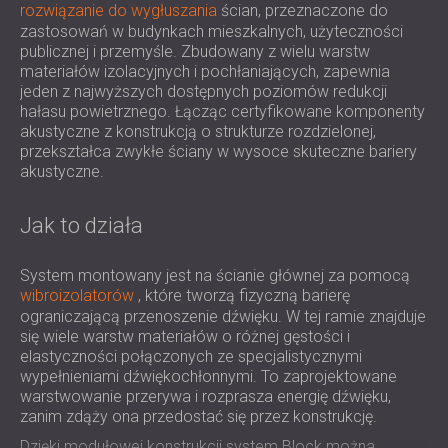
rozwiązanie do wygłuszania
ścian, przeznaczone do
IZOLACJA AKUSTYCZNA I PANELE
ROMÂNIA (RO)
zastosowań w budynkach mieszkalnych, użyteczności
FINLAND (FI)
AKUSTYCZNE DLA RESTAURACJI I
publicznej i przemyśle. Zbudowany z wielu warstw
РОССИЯ (RU)
KLUBÓW
materiałów izolacyjnych i pochłaniających, zapewnia
USA (US)
jeden z najwyższych dostępnych poziomów redukcji
IZOLACJA AKUSTYCZNA I ROZWIĄZANIA
hałasu powietrznego. Łącząc certyfikowane komponenty
SOUTH AFRICA (ZA)
AKUSTYCZNE DLA HOTELI
akustyczne z konstrukcją o strukturze rozdzielonej,
IZOLACJA AKUSTYCZNA I PANELE
przekształca zwykłe ściany w wysoce skuteczne bariery
AKUSTYCZNE DO HAL I TEATRÓW
akustyczne.
ROZWIĄZANIA DŹWIĘKOSZCZELNE I
AKUSTYCZNE DLA POWIERZCHNI
Jak to działa
HANDLOWYCH
WYCISZANIE I AKUSTYKA W OBIEKTACH
System montowany jest na ścianie głównej za pomocą
wibroizolatorów
, które tworzą fizyczną barierę
EDUKACYJNYCH
ograniczającą przenoszenie dźwięku. W tej ramie znajduje
PANELE DŹWIĘKOCHŁONNE I
się wiele warstw materiałów o różnej gęstości i
AKUSTYCZNE DLA PLACÓWEK SŁUŻBY
elastyczności połączonych ze specjalistycznymi
ZDROWIA
wypełnieniami dźwiękochłonnymi. To zaprojektowane
warstwowanie przerywa i rozprasza energię dźwięku,
ROZWIĄZANIA DŹWIĘKOSZCZELNE I
zanim zdąży ona przedostać się przez konstrukcję.
AKUSTYCZNE DLA SEKTORA AUDIOLOGII
Dzięki modułowej konstrukcji system Block można