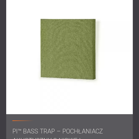
Rozwiązanie
Firma DECIBEL opracowała kompleksowy plan adaptacji
akustycznej i wygłuszenia dla studia Doly Media. Każda
przestrzeń została oceniona indywidualnie, a następnie
opracowano konkretne rozwiązania, aby sprostać
unikalnym potrzebom akustycznym.
Zainstalowano systemy dźwiękoszczelne, aby
odizolować pomieszczenia od hałasu zewnętrznego, a
panele akustyczne, aby poprawić klarowność dźwięku w
każdym pomieszczeniu. Materiały i układ dobrano tak,
aby zapewnić skuteczne wyciszenie bez zmiany
profesjonalnego wyglądu studia.
Wynik
PI™ BASS TRAP – POCHŁANIACZ