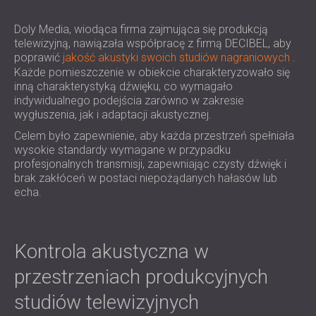
IZOLACJA AKUSTYCZNA I PANELE
ROMÂNIA (RO)
FINLAND (FI)
Doly Media, wiodąca firma zajmująca się produkcją
AKUSTYCZNE DLA RESTAURACJI I
telewizyjną, nawiązała współpracę z firmą DECIBEL, aby
РОССИЯ (RU)
KLUBÓW
poprawić
jakość akustyki swoich studiów nagraniowych
.
USA (US)
IZOLACJA AKUSTYCZNA I ROZWIĄZANIA
Każde pomieszczenie w obiekcie charakteryzowało się
SOUTH AFRICA (ZA)
AKUSTYCZNE DLA HOTELI
inną charakterystyką dźwięku, co wymagało
indywidualnego podejścia zarówno w zakresie
IZOLACJA AKUSTYCZNA I PANELE
wygłuszenia, jak i adaptacji akustycznej.
AKUSTYCZNE DO HAL I TEATRÓW
Celem było zapewnienie, aby każda przestrzeń spełniała
ROZWIĄZANIA DŹWIĘKOSZCZELNE I
wysokie standardy wymagane w przypadku
AKUSTYCZNE DLA POWIERZCHNI
profesjonalnych transmisji, zapewniając czysty dźwięk i
HANDLOWYCH
brak zakłóceń w postaci niepożądanych hałasów lub
WYCISZANIE I AKUSTYKA W OBIEKTACH
echa.
EDUKACYJNYCH
PANELE DŹWIĘKOCHŁONNE I
AKUSTYCZNE DLA PLACÓWEK SŁUŻBY
Kontrola akustyczna w
ZDROWIA
przestrzeniach produkcyjnych
ROZWIĄZANIA DŹWIĘKOSZCZELNE I
studiów telewizyjnych
AKUSTYCZNE DLA SEKTORA AUDIOLOGII