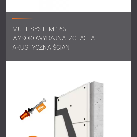
MUTE SYSTEM™ 63 –
WYSOKOWYDAJNA IZOLACJA
AKUSTYCZNA ŚCIAN