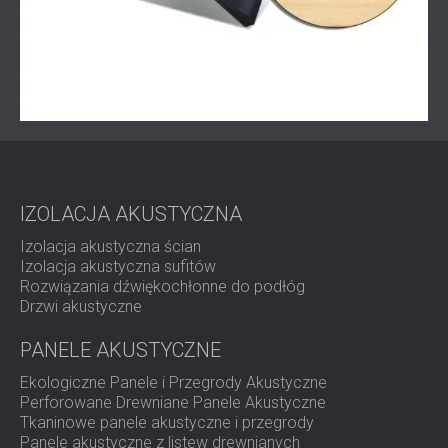
zwrócił się o dalsze zabiegi akustyczne w dodatkowych
pomieszczeniach, wzmacniając zaufanie do kompetencji
DECIBEL.
Szukasz innowacyjnych, szybkich i skutecznych
rozwiązań akustycznych do swojego biura?
Skontaktuj się z DECIBEL
już dziś, aby przekształcić swoją
przestrzeń w komfortowe i produktywne środowisko.
IZOLACJA AKUSTYCZNA
Izolacja akustyczna ścian
Izolacja akustyczna sufitów
Rozwiązania dźwiękochłonne do podłóg
Drzwi akustyczne
PANELE AKUSTYCZNE
Ekologiczne Panele i Przegrody Akustyczne
Perforowane Drewniane Panele Akustyczne
Tkaninowe panele akustyczne i przegrody
Panele akustyczne z listew drewnianych