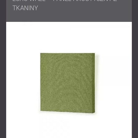
cm).
Ścianki szklane: Panele akustyczne tekstylne o
TKANINY
wymiarach 50x50x4 cm mocowane za
pomocą przyssawek.
Sufit: Zainstalowano panele Visto w celu
zmniejszenia hałasu powietrza
powodowanego
przez kieszenie powietrzne w suficie.
Mniejsze pomieszczenia: Zainstalowano panele
akustyczne z materiału tekstylnego o efekcie
3D, o zmiennej grubości (50x50 cm, 4 cm i 5
cm).
Rozwiązanie
Nasze podejście stawiało na wydajność bez uszczerbku
dla jakości. Zastąpiliśmy standardowe panele rastrowe
panelami akustycznymi o niestandardowych rozmiarach,
dostosowanymi do zwiększonej absorpcji dźwięku. Aby
poradzić sobie z hałasem powietrza,
panele Visto
zostały
strategicznie umieszczone na suficie, podczas gdy
panele montowane na ssaniu zapewniały skuteczną