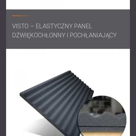
kontrolę dźwięku na szklanych przegrodach. Mniejsze
pomieszczenia zostały potraktowane panelami o
zmiennej grubości, tworząc wizualnie uderzający efekt 3D
przy jednoczesnej optymalizacji wydajności akustycznej.
VISTO – ELASTYCZNY PANEL
Komfort akustyczny ma kluczowe znaczenie w
DŹWIĘKOCHŁONNY I POCHŁANIAJĄCY
nowoczesnych środowiskach biurowych, w których
kontrola hałasu znacząco wpływa na produktywność i
dobre samopoczucie. Dzięki zastosowaniu tekstylnych
paneli akustycznych i rozwiązaniu problemów, takich jak
powierzchnie szklane i kieszenie powietrzne,
zapewniliśmy, że przestrzeń spełnia zalecane normy
akustyczne. Ten projekt pokazuje, jak szybkie zmiany
mogą nadal dawać wyjątkowe rezultaty, gdy precyzja
inżynierii i kreatywność projektowa idą w parze.
Wyniki
Projekt ukończono zgodnie z harmonogramem, tuż przed
otwarciem biura. Klient był bardzo zadowolony z
natychmiastowej poprawy komfortu akustycznego i
walorów estetycznych rozwiązań. W ciągu miesiąca klient