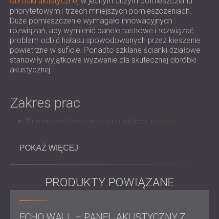
obróbki akustycznej
w jednym dużym pomieszczeniu
ROZWIĄZANIA DŹWIĘKOSZCZELNE I
priorytetowym i trzech mniejszych pomieszczeniach.
AKUSTYCZNE DLA CENTRÓW DANYCH
Duże pomieszczenie wymagało innowacyjnych
rozwiązań, aby wymienić panele rastrowe i rozwiązać
problem odbić hałasu spowodowanych przez kieszenie
powietrzne w suficie. Ponadto szklane ścianki działowe
stanowiły wyjątkowe wyzwanie dla skutecznej obróbki
akustycznej.
Zakres prac
Przeprowadzono wizytę na miejscu i
ocenę
akustyczną
.
Dostarczyliśmy próbki, opcje kolorystyczne i
POKAŻ WIĘCEJ
indywidualną ofertę.
Zaprojektowaliśmy i wyprodukowaliśmy
niestandardowe panele akustyczne w ciągu 10 dni.
Zainstalowane rozwiązania w:
PRODUKTY POWIĄZANE
Duże pomieszczenie: Panele rastrowe
zastąpiono niestandardowymi panelami
akustycznymi z materiału tekstylnego (60x60x4
ECHO WALL – PANEL AKUSTYCZNY Z