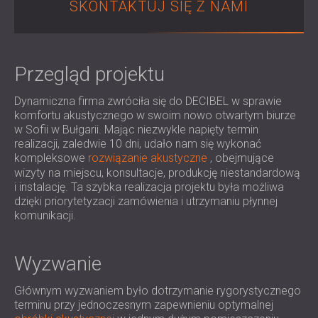
SKONTAKTUJ SIĘ Z NAMI
IZOLACJA AKUSTYCZNA I PANELE
ROMÂNIA (RO)
FINLAND (FI)
AKUSTYCZNE DLA RESTAURACJI I
РОССИЯ (RU)
KLUBÓW
USA (US)
IZOLACJA AKUSTYCZNA I ROZWIĄZANIA
Przegląd projektu
SOUTH AFRICA (ZA)
AKUSTYCZNE DLA HOTELI
Dynamiczna firma zwróciła się do DECIBEL w sprawie
IZOLACJA AKUSTYCZNA I PANELE
komfortu akustycznego w swoim nowo otwartym biurze
AKUSTYCZNE DO HAL I TEATRÓW
w Sofii w Bułgarii. Mając niezwykle napięty termin
ROZWIĄZANIA DŹWIĘKOSZCZELNE I
realizacji, zaledwie 10 dni, udało nam się wykonać
AKUSTYCZNE DLA POWIERZCHNI
kompleksowe
rozwiązanie akustyczne
, obejmujące
wizyty na miejscu, konsultacje, produkcję niestandardową
HANDLOWYCH
i instalację. Ta szybka realizacja projektu była możliwa
WYCISZANIE I AKUSTYKA W OBIEKTACH
dzięki priorytetyzacji zamówienia i utrzymaniu płynnej
EDUKACYJNYCH
komunikacji.
PANELE DŹWIĘKOCHŁONNE I
AKUSTYCZNE DLA PLACÓWEK SŁUŻBY
Wyzwanie
ZDROWIA
ROZWIĄZANIA DŹWIĘKOSZCZELNE I
Głównym wyzwaniem było dotrzymanie rygorystycznego
AKUSTYCZNE DLA SEKTORA AUDIOLOGII
terminu przy jednoczesnym zapewnieniu optymalnej