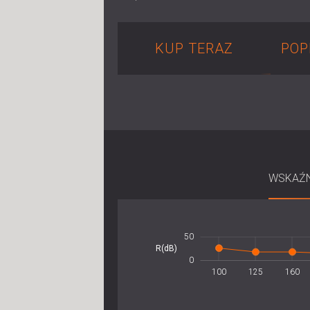
KUP TERAZ
POP
WSKAŹN
-100
100
-50
80
50
-10
20
R(dB)
10
0
100
125
160