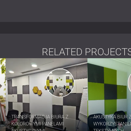
Rozmiar panelu: 100 × 60 cm
Grubość: 38 / 48 mm
Waga: 2,2 / 2,7 kg
Materiał rdzenia: membrana lepkosp
Najlepiej nadaje się do
RELATED PROJECT
Studia nagraniowe i kabiny lektorsk
Przegrody mieszkalne i komercyjn
Sale do ćwiczeń i prób muzycznyc
Biura, restauracje i projekty hotelars
Sufity podwieszane i podłogi podni
Nowa definicja kontroli
TRANSFORMACJA BIURA Z
AKUSTYKA BIUR 
KOLOROWYMI PANELAMI
WYKORZYSTANIE
VISTO łączy innowację naukową z prakt
częstotliwości, które mają największe z
AKUSTYCZNYMI
TEKSTYLNYCH