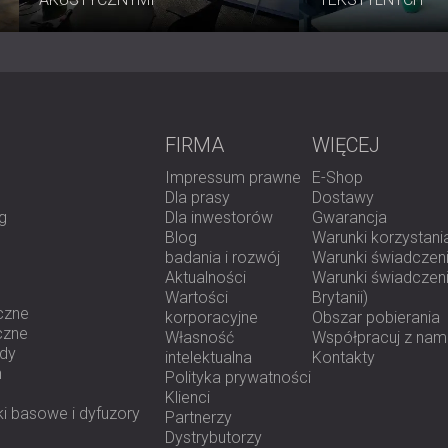
przekonać się, jak ten panel może odmi
FIRMA
WIĘCEJ
Impressum prawne
E-Shop
Dla prasy
Dostawy
g
Dla inwestorów
Gwarancja
Blog
Warunki korzystani
badania i rozwój
Warunki świadczeni
Aktualności
Warunki świadczenia
Wartości
Brytanii)
czne
korporacyjne
Obszar pobierania
czne
Własność
Współpracuj z nam
ody
intelektualna
Kontakty
h
Polityka prywatności
Klienci
i basowe i dyfuzory
Partnerzy
Dystrybutorzy