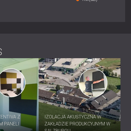
rężysta i pianka PU
S
ie
e
h
kie
esione wymagające izolacji akustycznej
 częstotliwości głosu
ZENTIVA Z
IZOLACJA AKUSTYCZNA W
M PANELI
ZAKŁADZIE PRODUKCYJNYM W
ycznym designem, aby blokować hałas i pochłaniać
naczenie.
Skontaktuj się z DECIBEL już dziś,
aby
SALZBURGU