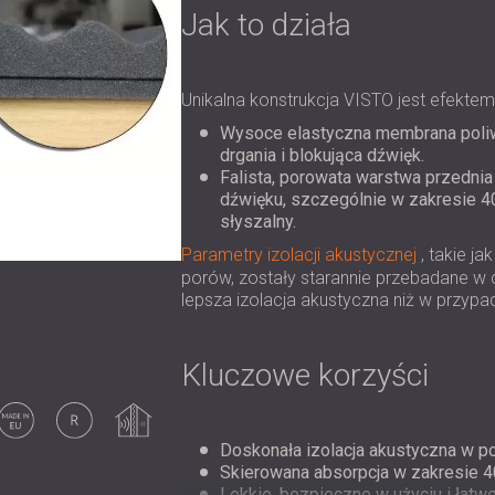
Jak to działa
Unikalna konstrukcja VISTO jest efektem
Wysoce elastyczna membrana poliwi
drgania i blokująca dźwięk.
Falista, porowata warstwa przednia
dźwięku, szczególnie w zakresie 40
słyszalny.
Parametry izolacji akustycznej
, takie j
porów, zostały starannie przebadane w 
lepsza izolacja akustyczna niż w przyp
Kluczowe korzyści
Made in EU
Originalny
Izolacja
akustyczna
Doskonała izolacja akustyczna w por
Skierowana absorpcja w zakresie 
Lekkie, bezpieczne w użyciu i łatw