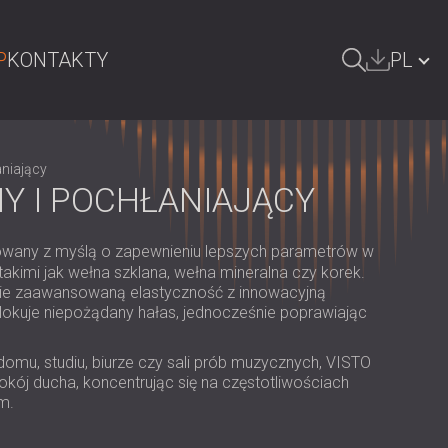
P
KONTAKTY
PL
ZUKAJ
БЪЛГАРИЯ | BG
aniający
GREAT BRITAIN | GB
Y I POCHŁANIAJĄCY
DEUTSCHLAND | DE
owany z myślą o zapewnieniu lepszych parametrów w
ÖSTERREICH | AT
takimi jak wełna szklana, wełna mineralna czy korek.
bie zaawansowaną elastyczność z innowacyjną
SRBIJA | RS
blokuje niepożądany hałas, jednocześnie poprawiając
ROMÂNIA | RO
omu, studiu, biurze czy sali prób muzycznych, VISTO
FINLAND | FI
okój ducha, koncentrując się na częstotliwościach
m.
РОССИЯ | RU