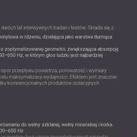
USA | US
SOUTH AFRICA | ZA
 dwóch lat intensywnych badań i testów. Składa się z:
nylowa w rdzeniu, działająca jako warstwa tłumiąca
 o zoptymalizowanej geometrii, zwiększająca absorpcję
0–650 Hz, w którym głos ludzki jest najbardziej
ak opór przepływu powietrza, porowatość i wymiary
celu maksymalizacji wydajności. Efektem jest znacznie
adku konwencjonalnych produktów izolacyjnych.
ównaniu do wełny szklanej, wełny mineralnej i korka.
400–650 Hz
e w montażu bez użycia specjalistycznych narzędzi.