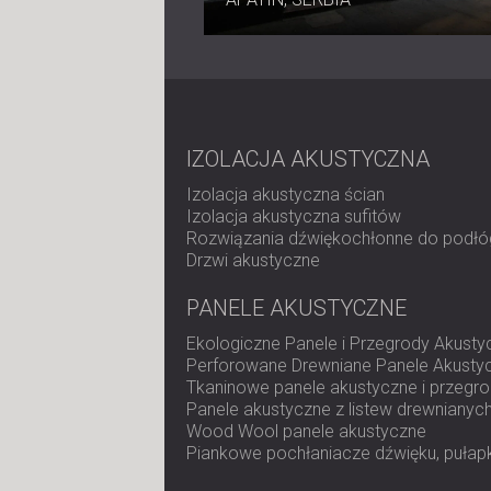
IZOLACJA AKUSTYCZNA
Izolacja akustyczna ścian
Izolacja akustyczna sufitów
Rozwiązania dźwiękochłonne do podłó
Drzwi akustyczne
PANELE AKUSTYCZNE
Ekologiczne Panele i Przegrody Akusty
Perforowane Drewniane Panele Akusty
Tkaninowe panele akustyczne i przegr
Panele akustyczne z listew drewnianyc
Wood Wool panele akustyczne
Piankowe pochłaniacze dźwięku, pułapk