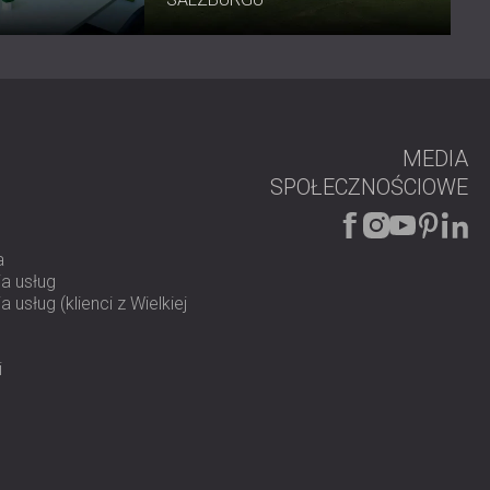
enić Twoje środowisko akustyczne.
MEDIA
SPOŁECZNOŚCIOWE
a
a usług
 usług (klienci z Wielkiej
i