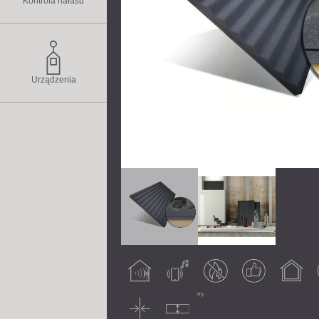
Kontrola hałasu
Urządzenia
Obróbka
Hałas
Ognioodporny
Gwarantowany
Do użytku w
akustyczna
powietrzny
wynik
pomieszczeniach
Cienki
Nieskompresowany