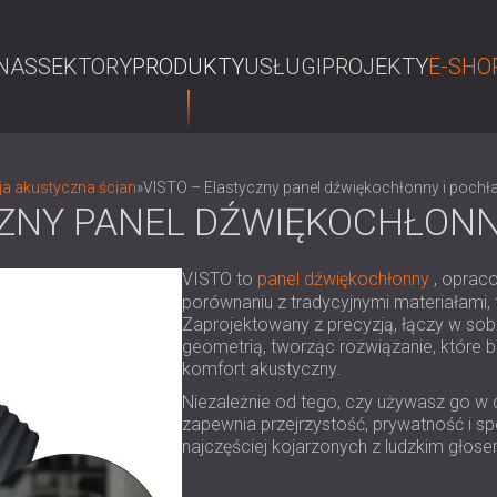
NAS
SEKTORY
PRODUKTY
USŁUGI
PROJEKTY
E-SHO
S
ja akustyczna ścian
»
VISTO – Elastyczny panel dźwiękochłonny i pochł
CZNY PANEL DŹWIĘKOCHŁONN
VISTO to
panel dźwiękochłonny
, oprac
porównaniu z tradycyjnymi materiałami, 
Zaprojektowany z precyzją, łączy w so
geometrią, tworząc rozwiązanie, które 
komfort akustyczny.
Niezależnie od tego, czy używasz go w d
zapewnia przejrzystość, prywatność i sp
najczęściej kojarzonych z ludzkim głose