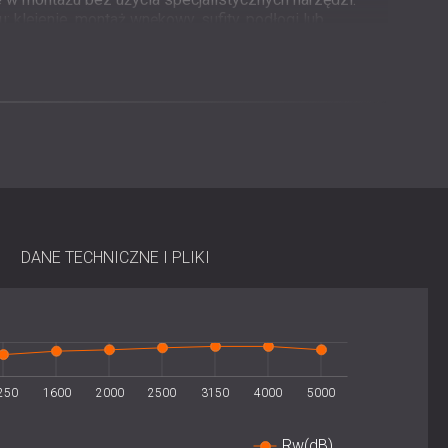
klejenie, montaż wnękowy, sufity, podłogi lub
.
0 dla większego bezpieczeństwa.
radacji z upływem czasu.
o elastycznym montażu w wielu zastosowaniach:
b konstrukcjami gipsowymi jako zamiennik tradycyjnej
DANE TECHNICZNE I PLIKI
diach, kabinach lektorskich i salach prób.
kładana bezpośrednio na podłodze bez użycia kleju.
owane bezpośrednio do systemu kratownicowego
250
1600
2000
2500
3150
4000
5000
Rw(dB)