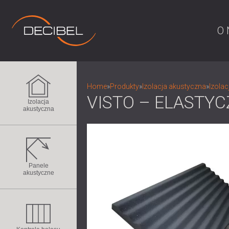
O 
Home
»
Produkty
»
Izolacja akustyczna
»
Izolac
VISTO – ELASTY
Izolacja
akustyczna
Panele
akustyczne