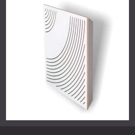
Projekt rozpoczął się od
konsultacji
, której celem było
zrozumienie potrzeb i oczekiwań klienta. Następnie firma
DECIBEL przeprowadziła symulacje akustyczne, aby
zidentyfikować najbardziej problematyczne obszary w
pomieszczeniu. Wspólnie z klientem zespół wybrał
odpowiednie materiały i uzgodnił, że pierwszy etap prac
obejmie ścianę za głośnikami.
Wybrane rozwiązanie obejmowało projekt i montaż
białych, drewnianych paneli WAVO, które zapewniają
zarówno pochłanianie dźwięku, jak i estetyczny wygląd.
Dostarczono wizualizacje projektu, aby pomóc klientowi
zwizualizować ostateczny wygląd. Omówiono plany
drugiego etapu, obejmującego wykończenie sufitu i
jadalni, jako krok w przyszłości. Projekt zakończył się
produkcją i precyzyjnym montażem wybranych paneli.
Rozwiązanie