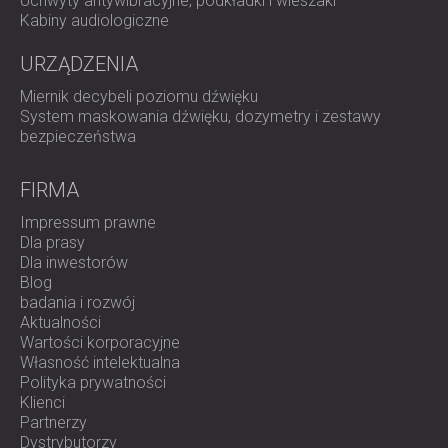
Uchwyty antywibracyjne, podkładki i wieszaki
Kabiny audiologiczne
Chcesz poprawić dźwięk w swojej przestrzeni
URZĄDZENIA
życiowej?
Miernik decybeli poziomu dźwięku
System maskowania dźwięku, dozymetry i zestawy
DECIBEL oferuje rozwiązania akustyczne dostosowane
bezpieczeństwa
do indywidualnych potrzeb domów prywatnych, sal
multimedialnych i przestrzeni wspólnych. Skontaktuj się z
naszym zespołem, aby zaplanować rozwiązanie
FIRMA
dopasowane do Twoich potrzeb akustycznych i
Impressum prawne
projektowych.
Dla prasy
Dla inwestorów
Blog
badania i rozwój
Aktualności
Wartości korporacyjne
Własność intelektualna
Polityka prywatności
Klienci
Partnerzy
Dystrybutorzy