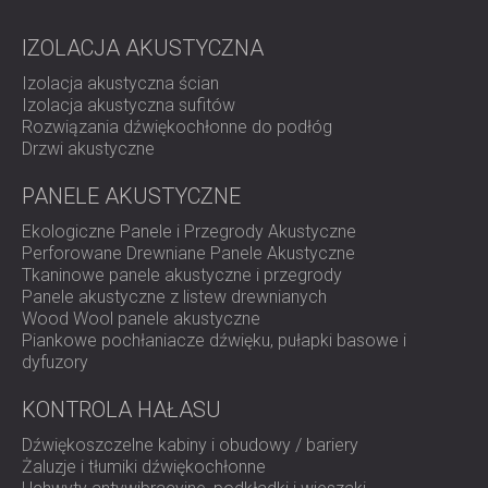
Firma DECIBEL zaleciła zastosowanie białych,
drewnianych paneli akustycznych
WAVO, wybranych ze
IZOLACJA AKUSTYCZNA
względu na ich silne właściwości pochłaniania dźwięku i
Izolacja akustyczna ścian
minimalistyczny, nowoczesny design. Dzięki
Izolacja akustyczna sufitów
odpowiedniemu zabezpieczeniu ściany za głośnikami,
Rozwiązania dźwiękochłonne do podłóg
pierwszy etap projektu znacząco zredukował odbicia
Drzwi akustyczne
dźwięku i poprawił klarowność odsłuchu. Modułowe
podejście pozwala na dodatkowe zabezpieczenie w
przyszłości bez wpływu na obecną konfigurację.
PANELE AKUSTYCZNE
Ekologiczne Panele i Przegrody Akustyczne
Perforowane Drewniane Panele Akustyczne
Wynik
Tkaninowe panele akustyczne i przegrody
Panele akustyczne z listew drewnianych
Wood Wool panele akustyczne
Piankowe pochłaniacze dźwięku, pułapki basowe i
Zainstalowane panele akustyczne zapewniły zauważalną
dyfuzory
poprawę jakości dźwięku w salonie. Projekt idealnie
wpasował się w preferencje wizualne klienta, a
rozwiązanie idealnie wkomponowało się w wnętrze domu.
KONTROLA HAŁASU
Klient był bardzo zadowolony z rezultatów i wyraził
Dźwiękoszczelne kabiny i obudowy / bariery
zainteresowanie kontynuacją drugiego etapu, aby jeszcze
Żaluzje i tłumiki dźwiękochłonne
bardziej poprawić akustykę pomieszczenia.