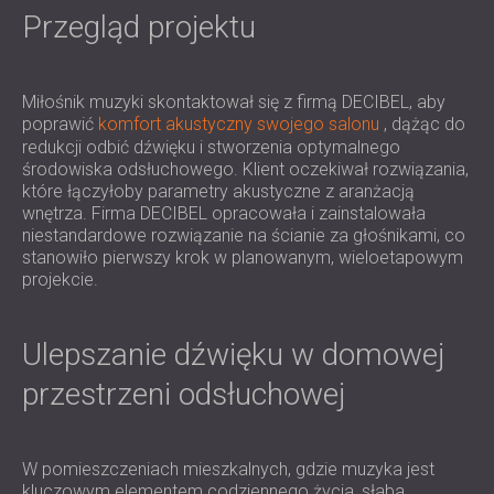
IZOLACJA AKUSTYCZNA I PANELE
ROMÂNIA (RO)
Przegląd projektu
FINLAND (FI)
AKUSTYCZNE DLA RESTAURACJI I
РОССИЯ (RU)
KLUBÓW
USA (US)
Miłośnik muzyki skontaktował się z firmą DECIBEL, aby
IZOLACJA AKUSTYCZNA I ROZWIĄZANIA
poprawić
komfort akustyczny swojego salonu
, dążąc do
SOUTH AFRICA (ZA)
AKUSTYCZNE DLA HOTELI
redukcji odbić dźwięku i stworzenia optymalnego
IZOLACJA AKUSTYCZNA I PANELE
środowiska odsłuchowego. Klient oczekiwał rozwiązania,
AKUSTYCZNE DO HAL I TEATRÓW
które łączyłoby parametry akustyczne z aranżacją
wnętrza. Firma DECIBEL opracowała i zainstalowała
ROZWIĄZANIA DŹWIĘKOSZCZELNE I
niestandardowe rozwiązanie na ścianie za głośnikami, co
AKUSTYCZNE DLA POWIERZCHNI
stanowiło pierwszy krok w planowanym, wieloetapowym
HANDLOWYCH
projekcie.
WYCISZANIE I AKUSTYKA W OBIEKTACH
EDUKACYJNYCH
Ulepszanie dźwięku w domowej
PANELE DŹWIĘKOCHŁONNE I
AKUSTYCZNE DLA PLACÓWEK SŁUŻBY
przestrzeni odsłuchowej
ZDROWIA
ROZWIĄZANIA DŹWIĘKOSZCZELNE I
W pomieszczeniach mieszkalnych, gdzie muzyka jest
AKUSTYCZNE DLA SEKTORA AUDIOLOGII
kluczowym elementem codziennego życia, słaba