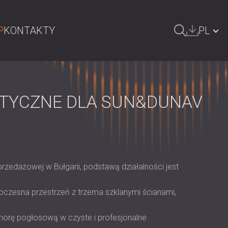
P
KONTAKTY
PL
ZUKAJ
БЪЛГАРИЯ | BG
GREAT BRITAIN | GB
STYCZNE DLA SUN&DUNAV
DEUTSCHLAND | DE
ÖSTERREICH | AT
SRBIJA | RS
rzedażowej w Bułgarii, podstawą działalności jest
ROMÂNIA | RO
FINLAND | FI
oczesna przestrzeń z trzema szklanymi ścianami,
РОССИЯ | RU
komorę pogłosową w czyste i profesjonalne