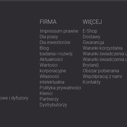
i umiejętnie uniknąć montażu opraw oświetl
FIRMA
WIĘCEJ
Wynik
Impressum prawne
E-Shop
Dla prasy
Dostawy
Dla inwestorów
Gwarancja
Udało się całkowicie wyeliminować echo, c
Blog
Warunki korzystania
zmęczenie zespołu Sun&Dunav podczas sp
badania i rozwój
Warunki świadczenia 
Klient był wyjątkowo zadowolony nie tylko 
Aktualności
Warunki świadczenia us
wyglądu instalacji, który podkreślił profe
Wartości
Brytanii)
przywrócił pomieszczeniu funkcję centrum pr
korporacyjne
Obszar pobierania
Własność
Współpracuj z nami
Skontaktuj się z DECIBEL, aby rozwiązać sw
intelektualna
Kontakty
Polityka prywatności
Klienci
owe i dyfuzory
Partnerzy
Dystrybutorzy