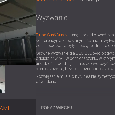
Wyzwanie
Firma Sun&Dunav
stanęła przed poważnym 
konferencyjna ze szklanymi ścianami wytwar
zdalne spotkania były męczące i trudne do 
Główne wyzwanie dla DECIBEL było podwójne
odbicia dźwięku w pomieszczeniu, w którym
urządzeń, a po drugie, należało wdrożyć r
pomieszczenia, bez konieczności kosztow
Rozwiązanie musiało być idealnie symetrycz
oświetlenia.
Zakres prac
NAMI
POKAŻ WIĘCEJ