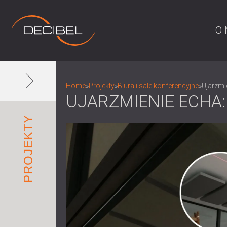
O 
Home
»
Projekty
»
Biura i sale konferencyjne
»
Ujarzmi
UJARZMIENIE ECHA
PROJEKTY