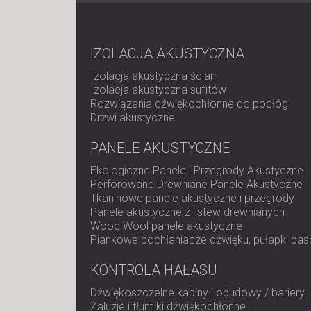
IZOLACJA AKUSTYCZNA
Izolacja akustyczna ścian
Izolacja akustyczna sufitów
Rozwiązania dźwiękochłonne do podłóg
Drzwi akustyczne
PANELE AKUSTYCZNE
Ekologiczne Panele i Przegrody Akustyczne
Perforowane Drewniane Panele Akustyczne
Tkaninowe panele akustyczne i przegrody
Panele akustyczne z listew drewnianych
Wood Wool panele akustyczne
Piankowe pochłaniacze dźwięku, pułapki bas
KONTROLA HAŁASU
Dźwiękoszczelne kabiny i obudowy / bariery
Żaluzje i tłumiki dźwiękochłonne