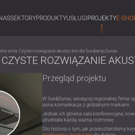
NAS
SEKTORY
PRODUKTY
USŁUGI
PROJEKTY
E-SHO
S
enie echa: Czyste rozwiązanie akustyczne dla Sun&amp;Dunav
: CZYSTE ROZWIĄZANIE AKU
Przegląd projektu
W Sun&Dunav, wiodącej regionalnej firmie sp
jasna komunikacja z globalnymi markami.
Jednak ich główna sala konferencyjna, now
utrudniała każdą ważną rozmowę.
Oto historia o tym, jak przekształciliśmy 
środowisko akustyczne
do dialogu.