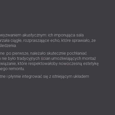
USA | US
SOUTH AFRICA | ZA
wyzwaniem akustycznym: ich imponująca sala
zała ciągłe, rozpraszające echo, które sprawiało, że
śledzenia.
: po pierwsze, należało skutecznie pochłaniać
 nie było tradycyjnych ścian umożliwiających montaż
ozwiązanie, które respektowałoby nowoczesną estetykę
nego remontu.
ne i płynnie integrować się z istniejącym układem