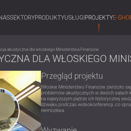
NAS
SEKTORY
PRODUKTY
USŁUGI
PROJEKTY
E-SHO
S
ja akustyczna dla włoskiego Ministerstwa Finansów
CZNA DLA WŁOSKIEGO MIN
Przegląd projektu
Włoskie Ministerstwo Finansów zwróciło s
problemów akustycznych w dwóch salach kon
na najwyższym piętrze ich historycznej si
dźwięku podczas wideokonferencji, co spra
niemożliwa.
Wyzwanie