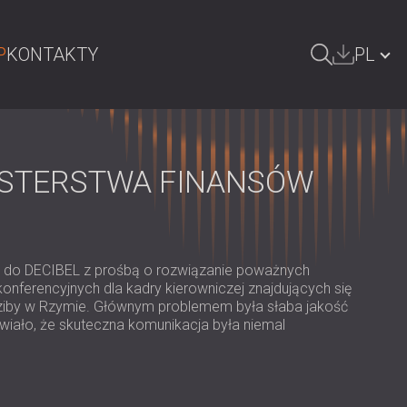
P
KONTAKTY
PL
ZUKAJ
БЪЛГАРИЯ | BG
GREAT BRITAIN | GB
ISTERSTWA FINANSÓW
DEUTSCHLAND | DE
ÖSTERREICH | AT
SRBIJA | RS
ię do DECIBEL z prośbą o rozwiązanie poważnych
ferencyjnych dla kadry kierowniczej znajdujących się
ROMÂNIA | RO
edziby w Rzymie. Głównym problemem była słaba jakość
wiało, że skuteczna komunikacja była niemal
FINLAND | FI
РОССИЯ | RU