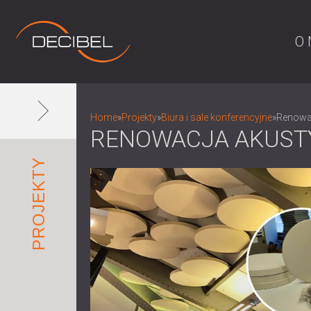
O 
Home
»
Projekty
»
Biura i sale konferencyjne
»
Renowac
RENOWACJA AKUSTY
PROJEKTY