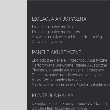
IZOLACJA AKUSTYCZNA
Izolacja akustyczna ścian
Izolacja akustyczna sufitów
Rozwiązania dźwiękochłonne do podłóg
Drzwi akustyczne
PANELE AKUSTYCZNE
Ekologiczne Panele i Przegrody Akustyczne
Perforowane Drewniane Panele Akustyczne
Tkaninowe panele akustyczne i przegrody
Panele akustyczne z listew drewnianych
Wood Wool panele akustyczne
Piankowe pochłaniacze dźwięku, pułapki bas
KONTROLA HAŁASU
Dźwiękoszczelne kabiny i obudowy / bariery
Żaluzje i tłumiki dźwiękochłonne