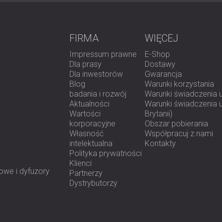
FIRMA
WIĘCEJ
Impressum prawne
E-Shop
Dla prasy
Dostawy
Dla inwestorów
Gwarancja
Blog
Warunki korzystania
badania i rozwój
Warunki świadczenia 
Aktualności
Warunki świadczenia us
Wartości
Brytanii)
korporacyjne
Obszar pobierania
Własność
Współpracuj z nami
intelektualna
Kontakty
Polityka prywatności
Klienci
owe i dyfuzory
Partnerzy
Dystrybutorzy