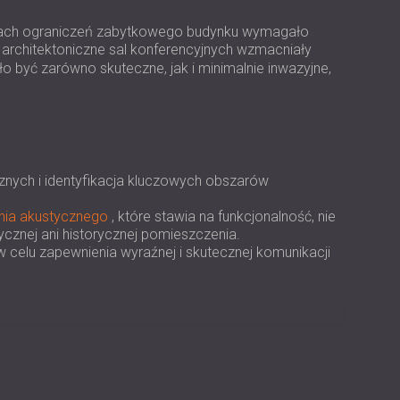
USA | US
mach ograniczeń zabytkowego budynku wymagało
SOUTH AFRICA | ZA
 architektoniczne sal konferencyjnych wzmacniały
o być zarówno skuteczne, jak i minimalnie inwazyjne,
znych i identyfikacja kluczowych obszarów
nia akustycznego
, które stawia na funkcjonalność, nie
ycznej ani historycznej pomieszczenia.
celu zapewnienia wyraźnej i skutecznej komunikacji
prawy akustyki w salach konferencyjnych