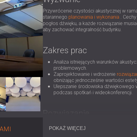
Przywrócenie czystości akustycznej w ra
starannego
planowania i wykonania
. Cechy
pogłos dźwięku, a każde rozwiązanie musiał
aby zachować integralność budynku.
Zakres prac
Analiza istniejących warunków akustyc
problemowych.
Zaprojektowanie i wdrożenie
rozwiąza
obniżając jednocześnie wartości estet
Ulepszanie środowiska dźwiękowego w 
podczas spotkań i wideokonferencji.
Rozwiązanie
DECIBEL wdrożył kompleksową strategię po
NAMI
POKAŻ WIĘCEJ
Ministerstwa: