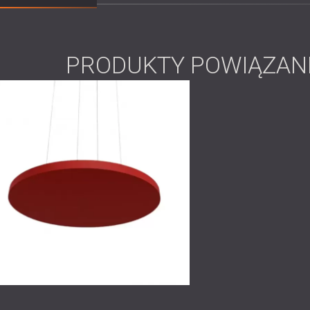
Zainstalowano
wiszące panele akust
zmniejszyć pogłos i poprawić klarownoś
wystrój pomieszczenia, zapewniając 
Umieszczone strategicznie z tyłu pomi
PRODUKTY POWIĄZAN
dźwiękowe, co dodatkowo poprawiało
Rezultatem była znacząca poprawa zrozumi
pozwoliło Ministerstwu na przeprowadzanie
Rola akustyki w przestrz
W
salach konferencyjnych
dla kadry kierow
wideokonferencji, czysta akustyka jest niez
może zakłócać spotkania i utrudniać pode
oferują stylowe i skuteczne rozwiązanie, 
środowisk profesjonalnych.
Podnieś poziom swoich przestrzeni admini
akustycznym od DECIBEL.
Skontaktuj się z 
zapewniają przejrzystość, styl i wydajność.