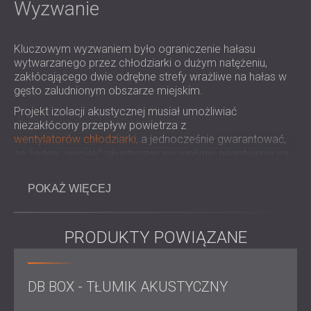
ROZWIĄZANIA DŹWIĘKOSZCZELNE I
Wyzwanie
AKUSTYCZNE DLA CENTRÓW DANYCH
Kluczowym wyzwaniem było ograniczenie hałasu
wytwarzanego przez chłodziarki o dużym natężeniu,
zakłócającego dwie odrębne strefy wrażliwe na hałas w
gęsto zaludnionym obszarze miejskim.
Projekt izolacji akustycznej musiał umożliwiać
niezakłócony przepływ powietrza z
wentylatorów chłodziarki,
a jednocześnie gwarantować,
że żaden „wyciek” akustyczny nie wpłynie negatywnie na
skuteczność leczenia.
POKAŻ WIĘCEJ
Zakres prac
PRODUKTY POWIĄZANE
Ocena akustyczna i
pomiary hałasu
na elewacjach
budynków mieszkalnych i administracyjnych
DB BOX - TŁUMIK AKUSTYCZNY
Projekt konstrukcji dźwiękochłonnej z
wykorzystaniem metalowych perforowanych paneli