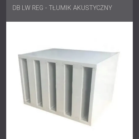
Wynik
DB LW REG - TŁUMIK AKUSTYCZNY
Po instalacji poziom hałasu spadł do 60 dB zarówno na
fasadach mieszkalnych, jak i administracyjnych, co
stanowi znaczącą redukcję o 50%. Projekt skutecznie
przywrócił komfort akustyczny użytkownikom budynku
bez zakłócania mechanicznej funkcjonalności agregatów
chłodniczych.
Hałas miejski z urządzeń HVAC i agregatów chłodniczych
jest coraz większym problemem w gęstych,
wielofunkcyjnych budynkach. Profesjonalne wygłuszanie
musi równoważyć wymogi regulacyjne, dobre
samopoczucie mieszkańców i integralność operacyjną
maszyn.
Projekt ten ilustruje, w jaki sposób rozwiązania
zaprojektowane na zamówienie mogą spełnić wszystkie
trzy wymagania w ramach jednej spójnej instalacji.
Chcesz zmniejszyć hałas mechaniczny w swoim
budynku?
Skontaktuj się z DECIBEL,
aby uzyskać
dostosowane rozwiązania dźwiękoszczelne, które