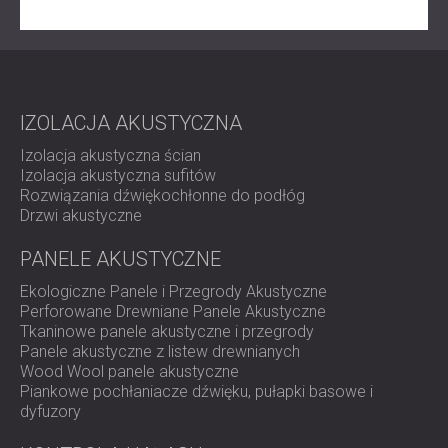
zachowają zarówno komfort, jak i funkcjonalność.
IZOLACJA AKUSTYCZNA
Izolacja akustyczna ścian
Izolacja akustyczna sufitów
Rozwiązania dźwiękochłonne do podłóg
Drzwi akustyczne
PANELE AKUSTYCZNE
Ekologiczne Panele i Przegrody Akustyczne
Perforowane Drewniane Panele Akustyczne
Tkaninowe panele akustyczne i przegrody
Panele akustyczne z listew drewnianych
Wood Wool panele akustyczne
Piankowe pochłaniacze dźwięku, pułapki basowe i
dyfuzory