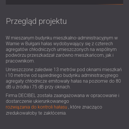
IZOLACJA AKUSTYCZNA I PANELE
ROMÂNIA (RO)
FINLAND (FI)
AKUSTYCZNE DLA RESTAURACJI I
РОССИЯ (RU)
Przegląd projektu
KLUBÓW
USA (US)
IZOLACJA AKUSTYCZNA I ROZWIĄZANIA
SOUTH AFRICA (ZA)
AKUSTYCZNE DLA HOTELI
W mieszanym budynku mieszkalno-administracyjnym w
IZOLACJA AKUSTYCZNA I PANELE
Warnie w Bułgarii hałas wydobywający się z czterech
AKUSTYCZNE DO HAL I TEATRÓW
agregatów chłodniczych umieszczonych na wspólnym
podwórzu przeszkadzał zarówno mieszkańcom, jak i
ROZWIĄZANIA DŹWIĘKOSZCZELNE I
pracownikom.
AKUSTYCZNE DLA POWIERZCHNI
Umieszczone zaledwie 13 metrów pod oknami mieszkań
HANDLOWYCH
i 10 metrów od sąsiedniego budynku administracyjnego
WYCISZANIE I AKUSTYKA W OBIEKTACH
agregaty chłodnicze emitowały hałas na poziomie do 80
EDUKACYJNYCH
dB u źródła i 75 dB przy oknach.
PANELE DŹWIĘKOCHŁONNE I
Firma DECIBEL została zaangażowana w opracowanie i
AKUSTYCZNE DLA PLACÓWEK SŁUŻBY
dostarczenie ukierunkowanego
rozwiązania do kontroli hałasu
, które znacząco
ZDROWIA
zredukowałoby te zakłócenia.
ROZWIĄZANIA DŹWIĘKOSZCZELNE I
AKUSTYCZNE DLA SEKTORA AUDIOLOGII