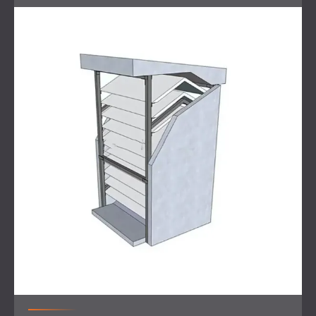
akustycznych
Montaż wykładziny dźwiękochłonnej o grubości 50
mm wokół i nad agregatami chłodniczymi
Dodanie 300 mm dźwiękochłonnych skrzydeł
akustycznych w celu utrzymania przepływu
powietrza bez wycieku hałasu
Rozwiązanie
DECIBEL zbudował dźwiękoszczelną obudowę ze
specjalistycznych paneli akustycznych, otaczających
agregaty chłodnicze ze wszystkich stron, w tym nad
głową.
Aby utrzymać wydajność wentylacji, nad agregatami
chłodniczymi dodano dźwiękochłonne skrzydła. Dzięki
temu zapewniono nieprzerwany przepływ powietrza z
jednostek, zapobiegając jednocześnie ucieczce hałasu.