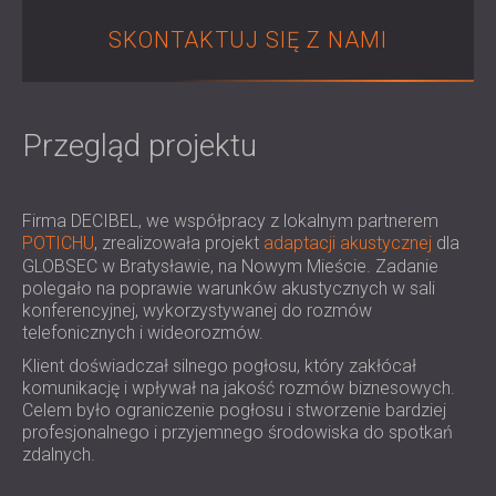
IZOLACJA AKUSTYCZNA I PANELE
ROMÂNIA (RO)
SKONTAKTUJ SIĘ Z NAMI
FINLAND (FI)
AKUSTYCZNE DLA RESTAURACJI I
РОССИЯ (RU)
KLUBÓW
USA (US)
IZOLACJA AKUSTYCZNA I ROZWIĄZANIA
SOUTH AFRICA (ZA)
AKUSTYCZNE DLA HOTELI
Przegląd projektu
IZOLACJA AKUSTYCZNA I PANELE
AKUSTYCZNE DO HAL I TEATRÓW
ROZWIĄZANIA DŹWIĘKOSZCZELNE I
Firma DECIBEL, we współpracy z lokalnym partnerem
POTICHU
, zrealizowała projekt
adaptacji akustycznej
dla
AKUSTYCZNE DLA POWIERZCHNI
GLOBSEC w Bratysławie, na Nowym Mieście. Zadanie
HANDLOWYCH
polegało na poprawie warunków akustycznych w sali
WYCISZANIE I AKUSTYKA W OBIEKTACH
konferencyjnej, wykorzystywanej do rozmów
EDUKACYJNYCH
telefonicznych i wideorozmów.
PANELE DŹWIĘKOCHŁONNE I
Klient doświadczał silnego pogłosu, który zakłócał
AKUSTYCZNE DLA PLACÓWEK SŁUŻBY
komunikację i wpływał na jakość rozmów biznesowych.
Celem było ograniczenie pogłosu i stworzenie bardziej
ZDROWIA
profesjonalnego i przyjemnego środowiska do spotkań
ROZWIĄZANIA DŹWIĘKOSZCZELNE I
zdalnych.
AKUSTYCZNE DLA SEKTORA AUDIOLOGII