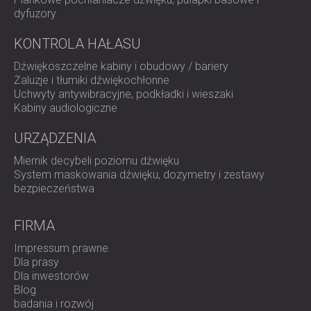
oferuje teraz profesjonalne i komfortowe środowisko do
dyfuzory
rozmów biznesowych.
KONTROLA HAŁASU
Chcesz udoskonalić przestrzeń komunikacyjną w
Dźwiękoszczelne kabiny i obudowy / bariery
swoim biurze?
Żaluzje i tłumiki dźwiękochłonne
Uchwyty antywibracyjne, podkładki i wieszaki
Kabiny audiologiczne
DECIBEL oferuje spersonalizowane rozwiązania
akustyczne do sal konferencyjnych, pomieszczeń do
URZĄDZENIA
pracy w skupieniu i biur.
Skontaktuj się z nami
, aby poznać
Miernik decybeli poziomu dźwięku
markowe i skuteczne rozwiązania akustyczne.
System maskowania dźwięku, dozymetry i zestawy
bezpieczeństwa
FIRMA
Impressum prawne
Dla prasy
Dla inwestorów
Blog
badania i rozwój