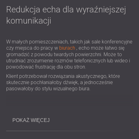
ROZWIĄZANIA DŹWIĘKOSZCZELNE I
Redukcja echa dla wyraźniejszej
AKUSTYCZNE DLA CENTRÓW DANYCH
komunikacji
W małych pomieszczeniach, takich jak sale konferencyjne
czy miejsca do pracy w
biurach
, echo może łatwo się
gromadzić z powodu twardych powierzchni. Może to
utrudniać zrozumienie rozmów telefonicznych lub wideo i
powodować frustrację dla obu stron.
Klient potrzebował rozwiązania akustycznego, które
skutecznie pochłaniałoby dźwięk, a jednocześnie
pasowałoby do stylu wizualnego biura.
Wyzwanie
POKAŻ WIĘCEJ
Głównym wyzwaniem było ograniczenie echa w małym
pomieszczeniu bez zmiany jego funkcji ani układu.