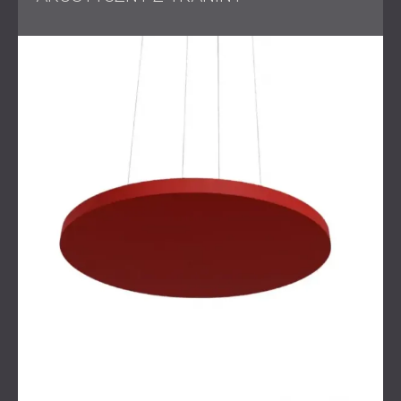
wizualną różnorodność, która dodatkowo podkreśla
ekskluzywny charakter restauracji.
W rezultacie powstało wyrafinowane środowisko
akustyczne, które poprawiło komfort gości, a
jednocześnie zachowało stylowy charakter klubu.
Komfort akustyczny w
przestrzeniach hotelowych
Restauracje i kluby
rozwijają się, tworząc niezapomniane
doświadczenia. Właściwa akustyka ma kluczowe
znaczenie, zapewniając gościom możliwość prowadzenia
rozmów bez narażania się na hałas w tle. Rozwiązania, w
tym akustyczne przegrody sufitowe DECIBEL, oferują
idealną równowagę funkcjonalności i stylu w obiektach
hotelarskich, nawet w przypadkach, gdy przestrzeń do
montażu paneli na ścianach jest ograniczona.
Podnieś atmosferę swojej restauracji dzięki
rozwiązaniom akustycznym DECIBEL.
Skontaktuj się z
nami już dziś, aby poznać opcje dostosowane do Twojej