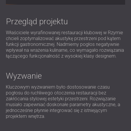
IZOLACJA AKUSTYCZNA I PANELE
ROMÂNIA (RO)
FINLAND (FI)
AKUSTYCZNE DLA RESTAURACJI I
РОССИЯ (RU)
Przegląd projektu
KLUBÓW
USA (US)
IZOLACJA AKUSTYCZNA I ROZWIĄZANIA
Właściciele wyrafinowanej restauracji klubowej w Rzymie
SOUTH AFRICA (ZA)
AKUSTYCZNE DLA HOTELI
chcieli zoptymalizować akustykę przestrzeni pod kątem
IZOLACJA AKUSTYCZNA I PANELE
funkcji gastronomicznej. Nadmierny pogłos negatywnie
AKUSTYCZNE DO HAL I TEATRÓW
wpływał na wrażenia kulinarne, co wymagało rozwiązania
łączącego funkcjonalność z wysokiej klasy designem.
ROZWIĄZANIA DŹWIĘKOSZCZELNE I
AKUSTYCZNE DLA POWIERZCHNI
HANDLOWYCH
Wyzwanie
WYCISZANIE I AKUSTYKA W OBIEKTACH
Kluczowym wyzwaniem było dostosowanie czasu
EDUKACYJNYCH
pogłosu do ruchliwego otoczenia restauracji bez
PANELE DŹWIĘKOCHŁONNE I
zakłócania stylowej estetyki przestrzeni. Rozwiązanie
AKUSTYCZNE DLA PLACÓWEK SŁUŻBY
musiało zapewniać doskonałe parametry akustyczne, a
ZDROWIA
jednocześnie płynnie integrować się z istniejącym
projektem wnętrza.
ROZWIĄZANIA DŹWIĘKOSZCZELNE I
AKUSTYCZNE DLA SEKTORA AUDIOLOGII