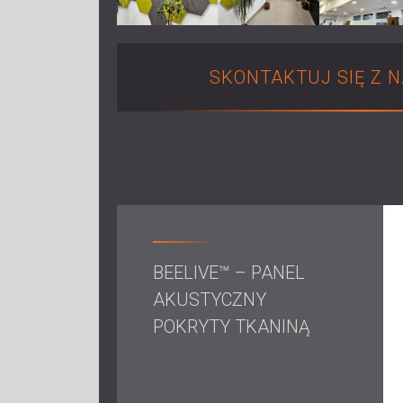
SKONTAKTUJ SIĘ Z 
BEELIVE™ – PANEL
AKUSTYCZNY
POKRYTY TKANINĄ