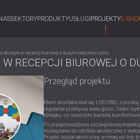
NAS
SEKTORY
PRODUKTY
USŁUGI
PROJEKTY
E-SHO
S
 akustyki w recepcji biurowej o dużym natężeniu ruchu
 W RECEPCJI BIUROWEJ O 
Przegląd projektu
Klient skontaktował się z DECIBEL z prośb
regularnie przebywa wielu gości. Celem by
dźwięku, co stworzyło bardziej komfortowe 
Po przeprowadzeniu szczegółowej inspekcj
rozwiązanie do obróbki akustycznej z wykor
Projekt został ukończony w mniej niż trzy t