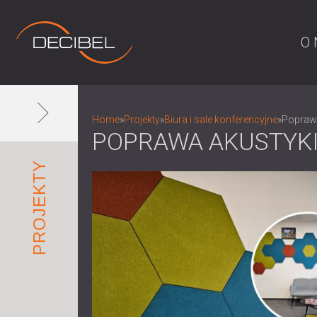
O 
Home
»
Projekty
»
Biura i sale konferencyjne
»
Poprawa
POPRAWA AKUSTYKI
PROJEKTY