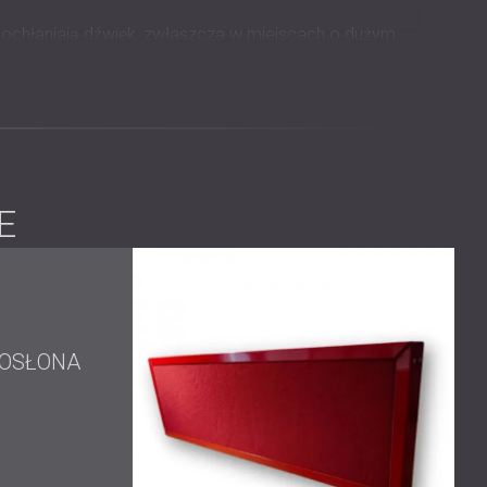
e pochłaniają dźwięk, zwłaszcza w miejscach o dużym
munikacja.
iego i skutecznego rozwiązania dla recepcji o dużym
E
onalny, poprawiać komfort akustyczny i pasować do
 instalacja została ukończona bez powodowania
 OSŁONA
estrzeni
znej
 ułatwiająca wybór kolorów i układu
kustycznych i ekranów