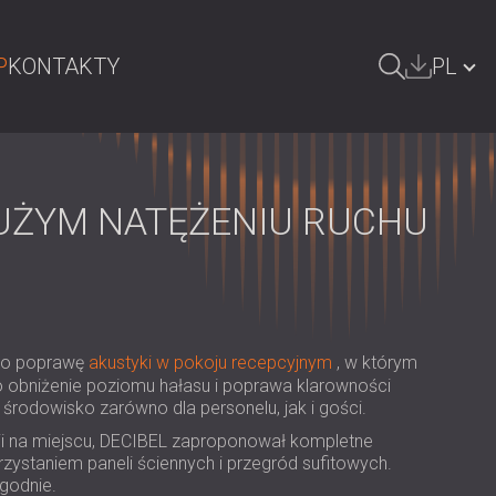
P
KONTAKTY
PL
ZUKAJ
БЪЛГАРИЯ | BG
GREAT BRITAIN | GB
DUŻYM NATĘŻENIU RUCHU
DEUTSCHLAND | DE
ÖSTERREICH | AT
SRBIJA | RS
ą o poprawę
akustyki w pokoju recepcyjnym
, w którym
ROMÂNIA | RO
ło obniżenie poziomu hałasu i poprawa klarowności
środowisko zarówno dla personelu, jak i gości.
FINLAND | FI
i na miejscu, DECIBEL zaproponował kompletne
РОССИЯ | RU
zystaniem paneli ściennych i przegród sufitowych.
ygodnie.