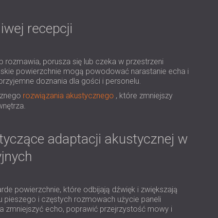
USA | US
SOUTH AFRICA | ZA
iwej recepcji
b rozmawia, porusza się lub czeka w przestrzeni
płaskie powierzchnie mogą powodować narastanie echa i
eprzyjemne doznania dla gości i personelu.
ecznego
rozwiązania akustycznego
, które zmniejszy
wnętrza.
tyczące adaptacji akustycznej w
jnych
e powierzchnie, które odbijają dźwięk i zwiększają
u pieszego i częstych rozmowach użycie paneli
a zmniejszyć echo, poprawić przejrzystość mowy i