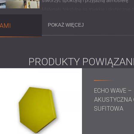
stworzyć spokojną i przyjazną atmosferę.
Materiały tekstylne są miękkie i skuteczni
natężeniu ruchu, gdzie liczy się wygoda i ko
NAMI
POKAŻ WIĘCEJ
Wyzwanie
Głównym wyzwaniem było zapewnienie szybk
PRODUKTY POWIĄZAN
natężeniu ruchu. System musiał być funkcj
wystroju wnętrza. Ważne było również, aby
większych zakłóceń w codziennej pracy.
ECHO WAVE –
Zakres prac
AKUSTYCZNA
SUFITOWA
Wizja na miejscu
i dokładny pomiar prz
Obliczenie wymaganej obróbki akustyc
Prezentacja wielu podglądów projektu,
Produkcja, dostawa i montaż paneli a