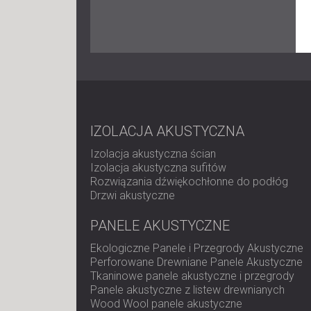
IZOLACJA AKUSTYCZNA
Izolacja akustyczna ścian
Izolacja akustyczna sufitów
Rozwiązania dźwiękochłonne do podłóg
Drzwi akustyczne
PANELE AKUSTYCZNE
Ekologiczne Panele i Przegrody Akustyczne
Perforowane Drewniane Panele Akustyczne
Tkaninowe panele akustyczne i przegrody
Panele akustyczne z listew drewnianych
Wood Wool panele akustyczne