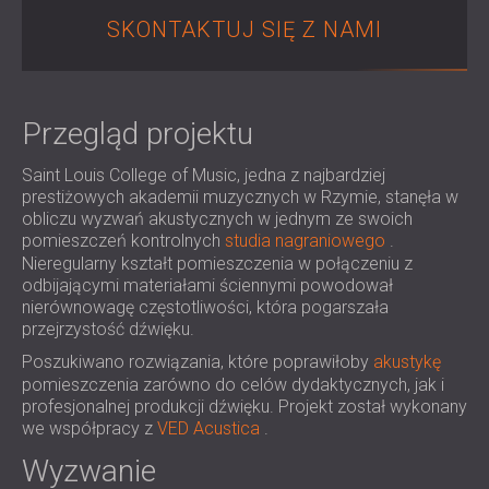
IZOLACJA AKUSTYCZNA I PANELE
ROMÂNIA (RO)
SKONTAKTUJ SIĘ Z NAMI
FINLAND (FI)
AKUSTYCZNE DLA RESTAURACJI I
РОССИЯ (RU)
KLUBÓW
USA (US)
IZOLACJA AKUSTYCZNA I ROZWIĄZANIA
Przegląd projektu
SOUTH AFRICA (ZA)
AKUSTYCZNE DLA HOTELI
IZOLACJA AKUSTYCZNA I PANELE
Saint Louis College of Music, jedna z najbardziej
AKUSTYCZNE DO HAL I TEATRÓW
prestiżowych akademii muzycznych w Rzymie, stanęła w
ROZWIĄZANIA DŹWIĘKOSZCZELNE I
obliczu wyzwań akustycznych w jednym ze swoich
pomieszczeń kontrolnych
AKUSTYCZNE DLA POWIERZCHNI
studia nagraniowego
.
Nieregularny kształt pomieszczenia w połączeniu z
HANDLOWYCH
odbijającymi materiałami ściennymi powodował
WYCISZANIE I AKUSTYKA W OBIEKTACH
nierównowagę częstotliwości, która pogarszała
EDUKACYJNYCH
przejrzystość dźwięku.
PANELE DŹWIĘKOCHŁONNE I
Poszukiwano rozwiązania, które poprawiłoby
akustykę
AKUSTYCZNE DLA PLACÓWEK SŁUŻBY
pomieszczenia zarówno do celów dydaktycznych, jak i
profesjonalnej produkcji dźwięku. Projekt został wykonany
ZDROWIA
we współpracy z
VED Acustica
.
ROZWIĄZANIA DŹWIĘKOSZCZELNE I
Wyzwanie
AKUSTYCZNE DLA SEKTORA AUDIOLOGII