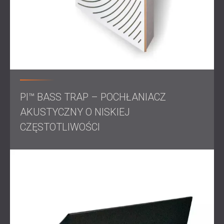
PI™ BASS TRAP – POCHŁANIACZ
AKUSTYCZNY O NISKIEJ
CZĘSTOTLIWOŚCI