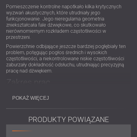
ROZWIĄZANIA DŹWIĘKOSZCZELNE I
Pomieszczenie kontrolne napotkało kilka krytycznych
AKUSTYCZNE DLA CENTRÓW DANYCH
wyzwań akustycznych, które utrudniały jego
funkcjonowanie. Jego nieregularna geometria
zniekształcała fale dźwiękowe, co skutkowało
nierównomiernym rozkładem częstotliwości w
przestrzeni.
Powierzchnie odbijające jeszcze bardziej pogłębiały ten
problem, potęgując pogłos średnich i wysokich
częstotliwości, a niekontrolowane niskie częstotliwości
zaburzały dokładność odsłuchu, utrudniając precyzyjną
pracę nad dźwiękiem.
Zakres prac
Przeprowadzono szczegółową analizę akustyczną
POKAŻ WIĘCEJ
pomieszczenia kontrolnego.
Zaproponowano i wdrożono rozwiązania
akustyczne, które uwzględniały zarówno odpowiedź
PRODUKTY POWIĄZANE
częstotliwościową, jak i wymagania estetyczne.
Zadbano o to, aby rozwiązanie spełniało podwójną
funkcję: dydaktyczną i umożliwiało profesjonalne
miksowanie dźwięku.