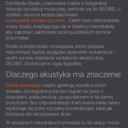
Doli Media Studio, szanowana marka w bułgarskiej
IZOLACJA AKUSTYCZNA I PANELE
ROMÂNIA (RO)
telewizji i produkcji muzycznej, zwróciło się do DECIBEL o
FINLAND (FI)
AKUSTYCZNE DLA RESTAURACJI I
szybkie i wysoce wyspecjalizowane
РОССИЯ (RU)
KLUBÓW
rozwiązanie dźwiękoszczelne
. Celem było odizolowanie
USA (US)
sceny studia, znajdującego się w dzielnicy mieszkalnej,
IZOLACJA AKUSTYCZNA I ROZWIĄZANIA
aby zapobiec zakłócaniu spokoju pobliskich domów
SOUTH AFRICA (ZA)
AKUSTYCZNE DLA HOTELI
przez hałas.
IZOLACJA AKUSTYCZNA I PANELE
Studio potrzebowało rozwiązania, które zadziała
AKUSTYCZNE DO HAL I TEATRÓW
natychmiast, będzie wyglądać dyskretnie na kamerze i
ROZWIĄZANIA DŹWIĘKOSZCZELNE I
spełni surowe standardy wydajności akustycznej.
AKUSTYCZNE DLA POWIERZCHNI
DECIBEL dostarczył w ciągu tygodnia.
HANDLOWYCH
Dlaczego akustyka ma znaczenie
WYCISZANIE I AKUSTYKA W OBIEKTACH
EDUKACYJNYCH
Studia telewizyjne
często generują wysoki poziom
dźwięku, szczególnie podczas nagrań na żywo z
PANELE DŹWIĘKOCHŁONNE I
zespołami, publicznością i gospodarzami w tej samej
AKUSTYCZNE DLA PLACÓWEK SŁUŻBY
przestrzeni. Bez odpowiedniego traktowania hałas łatwo
ZDROWIA
wydostaje się przez szczeliny konstrukcyjne, takie jak
korytarze lub nieizolowane drzwi.
ROZWIĄZANIA DŹWIĘKOSZCZELNE I
AKUSTYCZNE DLA SEKTORA AUDIOLOGII
W obszarach mieszkalnych prowadzi to do skarg i może