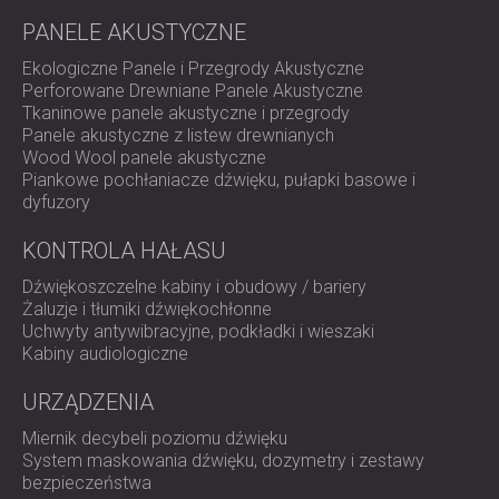
niewidoczny dla widzów na kamerze.
PANELE AKUSTYCZNE
Wynik
Ekologiczne Panele i Przegrody Akustyczne
Perforowane Drewniane Panele Akustyczne
Efekt był natychmiastowy! Dźwiękoszczelne zasłony
Tkaninowe panele akustyczne i przegrody
blokowały niechciane wycieki dźwięku, podczas gdy
Panele akustyczne z listew drewnianych
pochłaniacz niskiej częstotliwości oczyszczał odpowiedź
Wood Wool panele akustyczne
akustyczną za zespołem. Hałas publiczności nie rozlewał
Piankowe pochłaniacze dźwięku, pułapki basowe i
się już w stronę gospodarza, a sąsiedzi spoza studia nie
dyfuzory
byli już niepokojeni.
Zespół Doli Media Studio, składający się z
KONTROLA HAŁASU
doświadczonych inżynierów dźwięku i muzyków,
Dźwiękoszczelne kabiny i obudowy / bariery
potwierdził, że rozwiązanie spełniło wszystkie ich
Żaluzje i tłumiki dźwiękochłonne
oczekiwania, zarówno pod względem technicznym, jak i
Uchwyty antywibracyjne, podkładki i wieszaki
wizualnym.
Kabiny audiologiczne
Potrzebujesz szybkiego i skutecznego wygłuszenia
swojego studia lub miejsca eventowego?
URZĄDZENIA
Poznaj dźwiękoszczelne zasłony DBB™ lub
skontaktuj się z naszym zespołem,
aby uzyskać
Miernik decybeli poziomu dźwięku
niestandardowe rozwiązanie akustyczne.
System maskowania dźwięku, dozymetry i zestawy
bezpieczeństwa