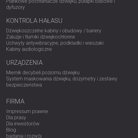
Piankowe pochłaniacze dźwięku, pułapki basowe i
dyfuzory
KONTROLA HAŁASU
Dźwiękoszczelne kabiny i obudowy / bariery
Żaluzje i tłumiki dźwiękochłonne
Uchwyty antywibracyjne, podkładki i wieszaki
Kabiny audiologiczne
URZĄDZENIA
Miernik decybeli poziomu dźwięku
System maskowania dźwięku, dozymetry i zestawy
bezpieczeństwa
FIRMA
Impressum prawne
Dla prasy
Dla inwestorów
Blog
badania i rozwój