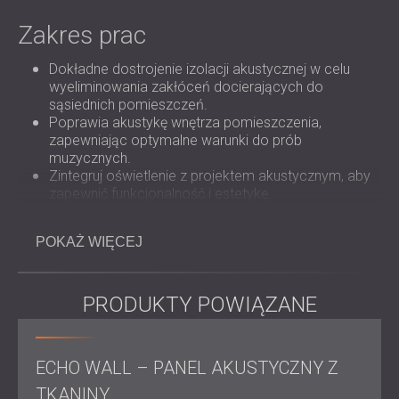
ROZWIĄZANIA DŹWIĘKOSZCZELNE I
AKUSTYCZNE DLA CENTRÓW DANYCH
Zakres prac
Dokładne dostrojenie izolacji akustycznej w celu
wyeliminowania zakłóceń docierających do
sąsiednich pomieszczeń.
Poprawia akustykę wnętrza pomieszczenia,
zapewniając optymalne warunki do prób
muzycznych.
Zintegruj oświetlenie z projektem akustycznym, aby
zapewnić funkcjonalność i estetykę.
POKAŻ WIĘCEJ
Rozwiązanie
Aby spełnić podwójne cele izolacji akustycznej i
PRODUKTY POWIĄZANE
optymalizacji akustycznej, DECIBEL wdrożył
kompleksowe rozwiązanie:
Izolacja akustyczna
: Zapewniono pełną
ECHO WALL – PANEL AKUSTYCZNY Z
dźwiękoszczelność pomieszczenia, zapobiegając
przenoszeniu się dźwięku do sąsiednich
TKANINY