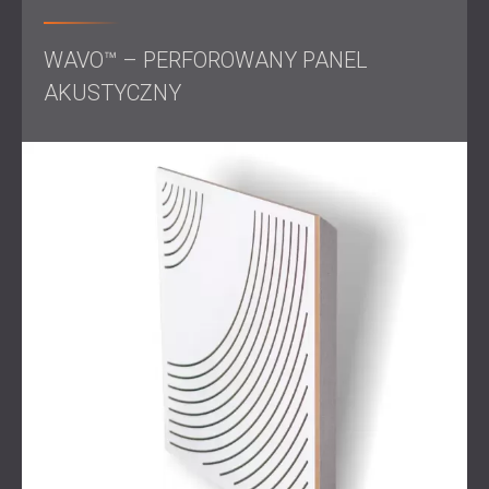
Sale do ćwiczeń muzycznych wymagają równowagi
izolacji akustycznej i wewnętrznej obróbki akustycznej.
WAVO™ – PERFOROWANY PANEL
Skuteczna izolacja akustyczna zapobiega zewnętrznym
AKUSTYCZNY
zakłóceniom hałasu, podczas gdy dobrze
zaprojektowana akustyka poprawia jakość dźwięku,
umożliwiając muzykom słyszenie i występy w najlepszym
wydaniu. Rozwiązania DECIBEL zapewniają idealne
połączenie funkcjonalności i estetyki dla profesjonalnych
środowisk muzycznych.
Przekształć swoją przestrzeń prób dzięki dostosowanym
rozwiązaniom akustycznym i dźwiękoszczelnym
DECIBEL. Skontaktuj się z nami, aby zaprojektować salę
prób, która zainspiruje Twój występ.