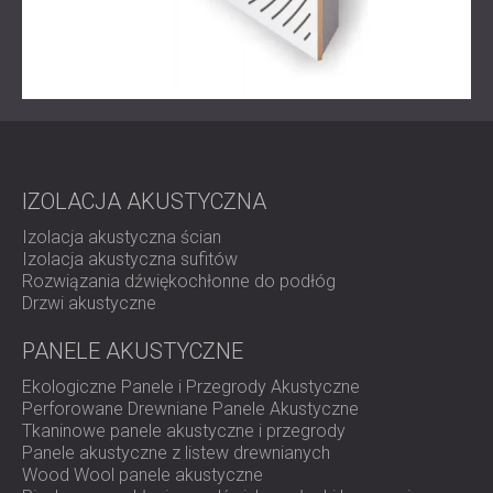
IZOLACJA AKUSTYCZNA
Izolacja akustyczna ścian
Izolacja akustyczna sufitów
Rozwiązania dźwiękochłonne do podłóg
Drzwi akustyczne
PANELE AKUSTYCZNE
Ekologiczne Panele i Przegrody Akustyczne
Perforowane Drewniane Panele Akustyczne
Tkaninowe panele akustyczne i przegrody
Panele akustyczne z listew drewnianych
Wood Wool panele akustyczne