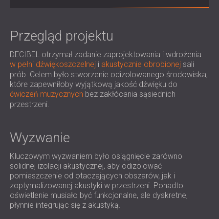
IZOLACJA AKUSTYCZNA I PANELE
ROMÂNIA (RO)
FINLAND (FI)
AKUSTYCZNE DLA RESTAURACJI I
РОССИЯ (RU)
Przegląd projektu
KLUBÓW
USA (US)
IZOLACJA AKUSTYCZNA I ROZWIĄZANIA
DECIBEL otrzymał zadanie zaprojektowania i wdrożenia
SOUTH AFRICA (ZA)
AKUSTYCZNE DLA HOTELI
w pełni dźwiękoszczelnej
i
akustycznie obrobionej
sali
IZOLACJA AKUSTYCZNA I PANELE
prób. Celem było stworzenie odizolowanego środowiska,
AKUSTYCZNE DO HAL I TEATRÓW
które zapewniłoby wyjątkową jakość dźwięku do
ćwiczeń muzycznych
bez zakłócania sąsiednich
ROZWIĄZANIA DŹWIĘKOSZCZELNE I
przestrzeni.
AKUSTYCZNE DLA POWIERZCHNI
HANDLOWYCH
WYCISZANIE I AKUSTYKA W OBIEKTACH
Wyzwanie
EDUKACYJNYCH
Kluczowym wyzwaniem było osiągnięcie zarówno
PANELE DŹWIĘKOCHŁONNE I
solidnej izolacji akustycznej, aby odizolować
AKUSTYCZNE DLA PLACÓWEK SŁUŻBY
pomieszczenie od otaczających obszarów, jak i
ZDROWIA
zoptymalizowanej akustyki w przestrzeni. Ponadto
oświetlenie musiało być funkcjonalne, ale dyskretne,
ROZWIĄZANIA DŹWIĘKOSZCZELNE I
płynnie integrując się z akustyką.
AKUSTYCZNE DLA SEKTORA AUDIOLOGII