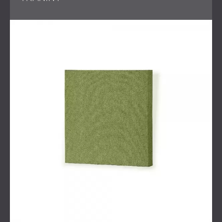
pomieszczeń i odwrotnie.
Obróbka akustyczna
: Zainstalowano
panele
ścienne Echo Wall Panels
i
panele akustyczne z
drewna perforowanego WAVO
na ścianach, aby
poprawić klarowność dźwięku i rezonans w
pomieszczeniu. Połączenie ich faktur i wzorów
poprawiło środowisko akustyczne podczas prób.
Integracja oświetlenia
: Starannie zaprojektowane
oświetlenie tak, aby komponowało się z panelami
akustycznymi, zapewniając funkcjonalność bez
uszczerbku dla walorów estetycznych lub
parametrów akustycznych.
Rezultatem była profesjonalna sala do ćwiczeń
muzycznych, oferująca niezrównaną jakość dźwięku i
komfort podczas prób.
Znaczenie projektowania
akustycznego w przestrzeniach
muzycznych