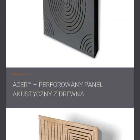
Zakres prac
Inspekcja na miejscu i pomiary akustyczne
Rozpoznanie rezonansu niskiej częstotliwości w
okolicy sceny
Dobór i montaż odpowiednich paneli akustycznych
Końcowe badanie poziomu dźwięku w celu
potwierdzenia skuteczności zabiegu
ACER™ – PERFOROWANY PANEL
AKUSTYCZNY Z DREWNA
Rozwiązanie
Na podstawie analizy akustycznej firma DECIBEL zaleciła
zastosowanie perforowanych paneli akustycznych, które
skutecznie pochłaniają wybrane pasma niskich