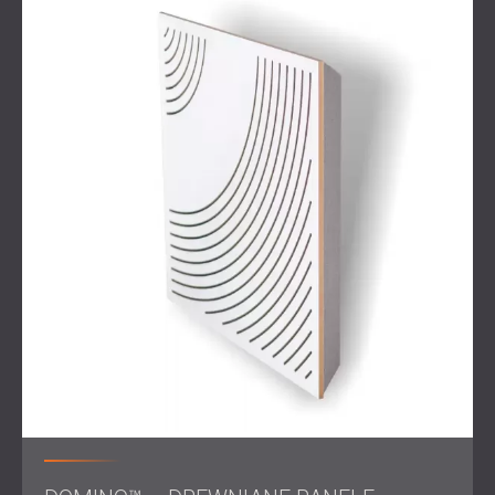
DECIBEL oferuje indywidualnie dopasowaną akustykę sal
koncertowych, klubów i sal koncertowych.
Skontaktuj się z nami
, aby rozpocząć swój projekt.