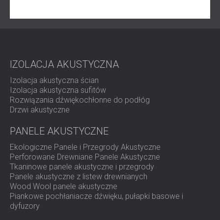
IZOLACJA AKUSTYCZNA
Izolacja akustyczna ścian
Izolacja akustyczna sufitów
Rozwiązania dźwiękochłonne do podłóg
Drzwi akustyczne
PANELE AKUSTYCZNE
Ekologiczne Panele i Przegrody Akustyczne
Perforowane Drewniane Panele Akustyczne
Tkaninowe panele akustyczne i przegrody
Panele akustyczne z listew drewnianych
Wood Wool panele akustyczne
Piankowe pochłaniacze dźwięku, pułapki basowe i
dyfuzory