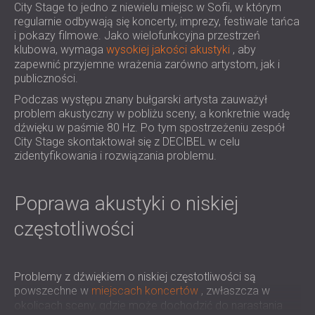
City Stage to jedno z niewielu miejsc w Sofii, w którym
IZOLACJA AKUSTYCZNA I PANELE
ROMÂNIA (RO)
regularnie odbywają się koncerty, imprezy, festiwale tańca
FINLAND (FI)
AKUSTYCZNE DLA RESTAURACJI I
i pokazy filmowe. Jako wielofunkcyjna przestrzeń
РОССИЯ (RU)
KLUBÓW
klubowa, wymaga
wysokiej jakości akustyki
, aby
USA (US)
zapewnić przyjemne wrażenia zarówno artystom, jak i
IZOLACJA AKUSTYCZNA I ROZWIĄZANIA
publiczności.
SOUTH AFRICA (ZA)
AKUSTYCZNE DLA HOTELI
Podczas występu znany bułgarski artysta zauważył
IZOLACJA AKUSTYCZNA I PANELE
problem akustyczny w pobliżu sceny, a konkretnie wadę
AKUSTYCZNE DO HAL I TEATRÓW
dźwięku w paśmie 80 Hz. Po tym spostrzeżeniu zespół
ROZWIĄZANIA DŹWIĘKOSZCZELNE I
City Stage skontaktował się z DECIBEL w celu
AKUSTYCZNE DLA POWIERZCHNI
zidentyfikowania i rozwiązania problemu.
HANDLOWYCH
WYCISZANIE I AKUSTYKA W OBIEKTACH
Poprawa akustyki o niskiej
EDUKACYJNYCH
częstotliwości
PANELE DŹWIĘKOCHŁONNE I
AKUSTYCZNE DLA PLACÓWEK SŁUŻBY
ZDROWIA
Problemy z dźwiękiem o niskiej częstotliwości są
ROZWIĄZANIA DŹWIĘKOSZCZELNE I
powszechne w
miejscach koncertów
, zwłaszcza w
AKUSTYCZNE DLA SEKTORA AUDIOLOGII
okolicach sceny, gdzie może dochodzić do narastania