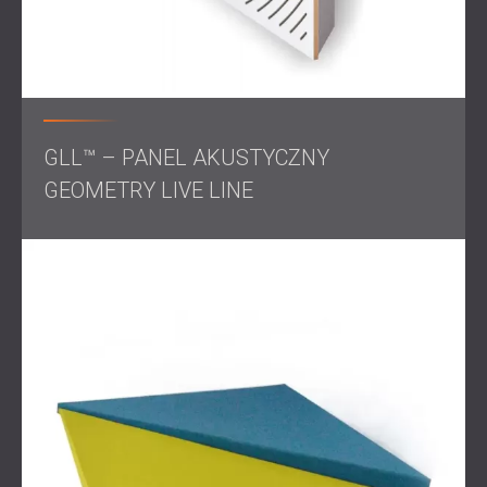
Wizualnie obie przestrzenie idealnie wpisują się w
nowoczesny styl wnętrz Ocean Investment , podkreślony
wyjątkowym charakterem niestandardowych paneli
akustycznych DECIBEL .
Odkryj więcej rzeczywistych projektów w naszym
portfolio.
Gotowy na transformację swojej przestrzeni?
GLL™ – PANEL AKUSTYCZNY
Zapoznaj się z naszą pełną ofertą
paneli akustycznych
i
GEOMETRY LIVE LINE
rozwiązań dźwiękoszczelnych
oraz
umów się na konsultację
z zespołem DECIBEL.
Niezależnie od tego, czy budujesz studio podcastów, czy
optymalizujesz akustykę w biurze, Twój idealny dźwięk
zaczyna się tutaj.