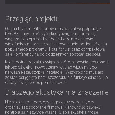
IZOLACJA AKUSTYCZNA I PANELE
ROMÂNIA (RO)
FINLAND (FI)
AKUSTYCZNE DLA RESTAURACJI I
РОССИЯ (RU)
Przegląd projektu
KLUBÓW
USA (US)
IZOLACJA AKUSTYCZNA I ROZWIĄZANIA
Ocean Investments ponownie nawiązał współpracę z
SOUTH AFRICA (ZA)
AKUSTYCZNE DLA HOTELI
DECIBEL, aby ukończyć akustyczną transformację
IZOLACJA AKUSTYCZNA I PANELE
wnętrza swojej siedziby. Projekt obejmował dwie
AKUSTYCZNE DO HAL I TEATRÓW
wielofunkcyjne przestrzenie: nowe studio podcastów dla
popularnego programu „Hour for Us” oraz kompaktową
ROZWIĄZANIA DŹWIĘKOSZCZELNE I
salę konferencyjną do codziennych spotkań zespołu.
AKUSTYCZNE DLA POWIERZCHNI
Klient potrzebował rozwiązań, które zapewnią doskonałą
HANDLOWYCH
jakość dźwięku , nowoczesny wygląd wizualny i, co
WYCISZANIE I AKUSTYKA W OBIEKTACH
najważniejsze, szybką instalację . Wszystko to musiało
EDUKACYJNYCH
zostać osiągnięte bez uszczerbku dla funkcjonalności lub
estetyki wnętrz obu pomieszczeń.
PANELE DŹWIĘKOCHŁONNE I
AKUSTYCZNE DLA PLACÓWEK SŁUŻBY
Dlaczego akustyka ma znaczenie
ZDROWIA
Niezależnie od tego, czy nagrywasz podcast, czy
ROZWIĄZANIA DŹWIĘKOSZCZELNE I
organizujesz spotkanie firmowe, klarowność dźwięku i
AKUSTYCZNE DLA SEKTORA AUDIOLOGII
kontrola są niezwykle ważne. Słaba akustyka może