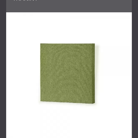
Zakres prac
Inspekcja akustyczna i
konsultacja
na miejscu
Projekt i produkcja paneli tekstylnych GLL i
pionowych przegród PET do studia podcastowego
Montaż izolacji akustycznej ścian systemu MUTE w
sali konferencyjnej
Zastosowanie paneli ściennych Echo i paneli z
drewna perforowanego WAVO do szerokopasmowej
obróbki akustycznej
Ostateczny układ, zatwierdzenie kolorów, pełna
instalacja, kalibracja i pomiary.
Rozwiązanie
DECIBEL rozpoczął się od szczegółowych symulacji 3D,
aby obliczyć optymalną równowagę między
pochłanianiem dźwięku a dyfuzją. Studio podcastów
zostało wyposażone w niestandardowe panele z tkaniny
GLL i zawieszone przegrody PET, tworząc środowisko o
wysokiej wydajności z silną identyfikacją wizualną i