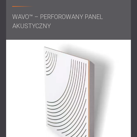
szerokopasmową kontrolą akustyczną.
W przypadku sali konferencyjnej zmodernizowano
konstrukcję ścian, stosując system MUTE, aby
WAVO™ – PERFOROWANY PANEL
zablokować transmisję dźwięku. Następnie przestrzeń
AKUSTYCZNY
została potraktowana panelami ściennymi Echo Wall
Panels w celu pochłaniania średnich i wysokich
częstotliwości oraz panelami perforowanymi WAVO w
celu kontrolowania niskiego i średniego zakresu.
Podczas całego procesu DECIBEL ściśle współpracował
z klientem, wprowadzając kolejne wersje projektu,
finalizując kolory i konfiguracje, a następnie realizując
szybką i sprawną instalację.
Wynik
Już od pierwszego nagrania jakość dźwięku w nowym
studiu podcastowym była wyjątkowo czysta i pełna , co
skróciło czas postprodukcji o połowę. W sali
konferencyjnej rozmowy odbywają się teraz bez
zakłócającego hałasu w tle, tworząc spokojną, skupioną
atmosferę idealną do codziennych operacji.