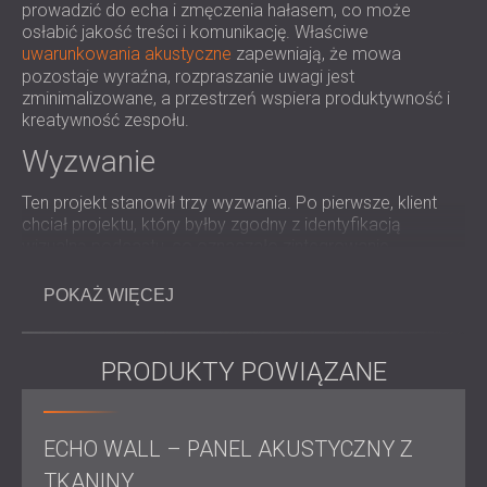
ROZWIĄZANIA DŹWIĘKOSZCZELNE I
prowadzić do echa i zmęczenia hałasem, co może
AKUSTYCZNE DLA CENTRÓW DANYCH
osłabić jakość treści i komunikację. Właściwe
uwarunkowania akustyczne
zapewniają, że mowa
pozostaje wyraźna, rozpraszanie uwagi jest
zminimalizowane, a przestrzeń wspiera produktywność i
kreatywność zespołu.
Wyzwanie
Ten projekt stanowił trzy wyzwania. Po pierwsze, klient
chciał projektu, który byłby zgodny z identyfikacją
wizualną podcastu, co oznaczało zintegrowanie
niestandardowych elementów akustycznych z
nowoczesnym i szykownym wyglądem. Po drugie,
POKAŻ WIĘCEJ
uruchomienie pierwszych odcinków podcastu
zaplanowano zaledwie trzy tygodnie od rozpoczęcia
projektu, pozostawiając wąskie okno na projekt,
PRODUKTY POWIĄZANE
produkcję i instalację . I po trzecie, pomieszczenie
podcastu miało lekkie ścianki działowe, które pozwalały
na przenikanie znacznej ilości dźwięku z otaczających
przestrzeni. Wymagało to połączonego podejścia do
ECHO WALL – PANEL AKUSTYCZNY Z
wygłuszania i projektowania wnętrz w ramach napiętych
TKANINY
terminów dla zespołu DECIBEL.