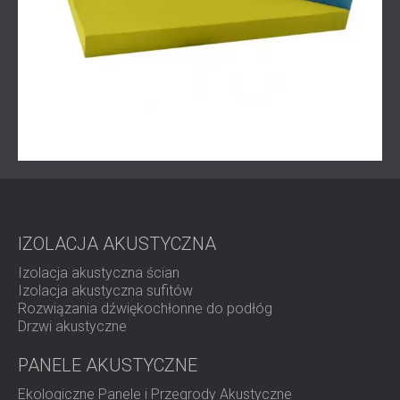
IZOLACJA AKUSTYCZNA
Izolacja akustyczna ścian
Izolacja akustyczna sufitów
Rozwiązania dźwiękochłonne do podłóg
Drzwi akustyczne
PANELE AKUSTYCZNE
Ekologiczne Panele i Przegrody Akustyczne