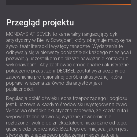
IZOLACJA AKUSTYCZNA I PANELE
ROMÂNIA (RO)
FINLAND (FI)
AKUSTYCZNE DLA RESTAURACJI I
РОССИЯ (RU)
Przegląd projektu
KLUBÓW
USA (US)
IZOLACJA AKUSTYCZNA I ROZWIĄZANIA
MONDAYS AT SEVEN to kameralny i angażujący cykl
SOUTH AFRICA (ZA)
AKUSTYCZNE DLA HOTELI
artystyczny w Biel w Szwajcarii, który obejmuje muzykę na
IZOLACJA AKUSTYCZNA I PANELE
żywo, teatr literacki i występy taneczne. Wydarzenia te
AKUSTYCZNE DO HAL I TEATRÓW
odbywają się w pierwszy poniedziałek każdego miesiąca i
pozwalają uczestnikom na bliższe nawiązanie kontaktu z
ROZWIĄZANIA DŹWIĘKOSZCZELNE I
wykonawcami. Aby zachować emocjonalne i akustyczne
AKUSTYCZNE DLA POWIERZCHNI
połączenie przestrzeni, DECIBEL został wyznaczony do
HANDLOWYCH
zapewnienia profesjonalnej obróbki akustycznej, która
poprawi wrażenia zarówno dla artystów, jak i
WYCISZANIE I AKUSTYKA W OBIEKTACH
publiczności.
EDUKACYJNYCH
Regulacja odbić dźwięku, echa trzepoczącego i pogłosu
PANELE DŹWIĘKOCHŁONNE I
jest kluczowa w każdym środowisku występów na żywo.
AKUSTYCZNE DLA PLACÓWEK SŁUŻBY
Właściwa obróbka akustyczna zapewnia, że każda nuta i
ZDROWIA
wypowiedziane słowo są wyraźne, równomiernie
ROZWIĄZANIA DŹWIĘKOSZCZELNE I
rozłożone i wolne od zniekształceń, niezależnie od tego,
gdzie siedzi publiczność. Bez tego cel miejsca, jakim jest
AKUSTYCZNE DLA SEKTORA AUDIOLOGII
stworzenie znaczącego połączenia między sztuką a