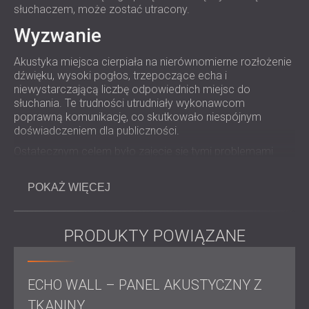
ROZWIĄZANIA DŹWIĘKOSZCZELNE I
słuchaczem, może zostać utracony.
AKUSTYCZNE DLA CENTRÓW DANYCH
Wyzwanie
Akustyka miejsca cierpiała na nierównomierne rozłożenie
dźwięku, wysoki pogłos, trzepoczące echa i
niewystarczającą liczbę odpowiednich miejsc do
słuchania. Te trudności utrudniały wykonawcom
poprawną komunikację, co skutkowało niespójnym
doświadczeniem dla publiczności.
Ostatecznym celem było zajęcie się tymi problemami
akustycznymi w
praktyczny
i
niedrogi
sposób, przy
jednoczesnym zachowaniu prostego, intymnego stylu
POKAŻ WIĘCEJ
przestrzeni. DECIBEL otrzymało zadanie opracowania
projektu, który zredukuje i wyeliminuje zakłócające
odbicia, spłaszczy krzywą pogłosu i zwiększy „sweet
PRODUKTY POWIĄZANE
spot” dla członków widowni, a jednocześnie zachowa
estetyczny urok
miejsca.
Zakres prac
ECHO WALL – PANEL AKUSTYCZNY Z
Montaż rozpraszaczy dźwięku do rozpraszania fal o
TKANINY