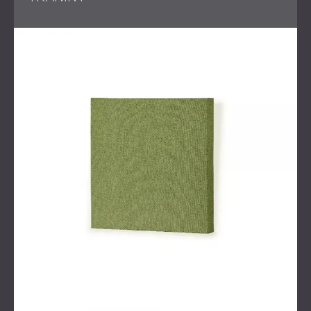
wysokiej częstotliwości
Strategiczne rozmieszczenie elementów
akustycznych w celu kontroli pogłosu
Pełna ocena akustyczna i konsultacja
Współpraca z lokalnym specjalistą ds. akustyki w
zakresie pomiarów na miejscu
Rozwiązanie
DECIBEL zainstalował wybór
dyfuzorów akustycznych
,
aby ukierunkować odbicia o wysokiej częstotliwości i
wyeliminować echo trzepoczące. Te panele dyfuzyjne
umieszczono na kluczowych powierzchniach ścian i
sufitów, aby równomiernie rozproszyć energię dźwięku w
całej przestrzeni. Trójwymiarowa geometria dyfuzorów
zapewniała
poziomą i pionową dyspersję
, co pomogło
usunąć odbicia i wygładzić ogólną akustykę
pomieszczenia.
Zmiana zwiększyła liczbę wysokiej jakości miejsc
odsłuchowych w teatrze, zapewniając, że widzowie,
niezależnie od tego, gdzie siedzieli, mogą cieszyć się
zrównoważonym, immersyjnym doświadczeniem