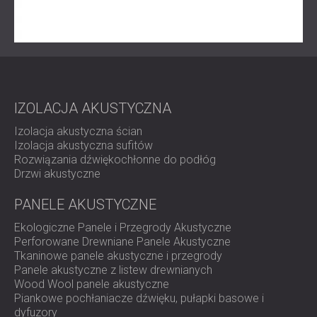
Przeglądaj naszą pełną ofertę
paneli akustycznych
i
dyfuzorów dźwięku
i umów się na konsultację z
zespołem DECIBEL. Niezależnie od tego, czy projektujesz
miejsce występu, czy dostrajasz swoje studio, Twój
idealny dźwięk zaczyna się tutaj.
IZOLACJA AKUSTYCZNA
Izolacja akustyczna ścian
Izolacja akustyczna sufitów
Rozwiązania dźwiękochłonne do podłóg
Drzwi akustyczne
PANELE AKUSTYCZNE
Ekologiczne Panele i Przegrody Akustyczne
Perforowane Drewniane Panele Akustyczne
Tkaninowe panele akustyczne i przegrody
Panele akustyczne z listew drewnianych
Wood Wool panele akustyczne
Piankowe pochłaniacze dźwięku, pułapki basowe i
dyfuzory