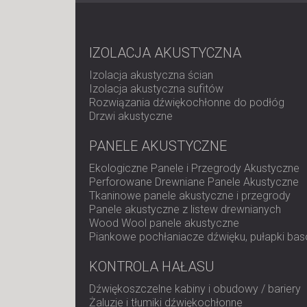
IZOLACJA AKUSTYCZNA
Izolacja akustyczna ścian
Izolacja akustyczna sufitów
Rozwiązania dźwiękochłonne do podłóg
Drzwi akustyczne
PANELE AKUSTYCZNE
Ekologiczne Panele i Przegrody Akustyczne
Perforowane Drewniane Panele Akustyczne
Tkaninowe panele akustyczne i przegrody
Panele akustyczne z listew drewnianych
Wood Wool panele akustyczne
Piankowe pochłaniacze dźwięku, pułapki bas
KONTROLA HAŁASU
Dźwiękoszczelne kabiny i obudowy / bariery
Żaluzje i tłumiki dźwiękochłonne