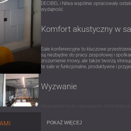
DECIBEL i Nitea wspólnie opracowały ostat
wydajność.
Komfort akustyczny w sal
Sale konferencyjne to kluczowe przestrzenie
są niezbędne do pracy zespołowej i spotkań 
zrozumienie mowy, ale także tworzą stresu
te sale w funkcjonalne, produktywne i przyj
Wyzwanie
Wyzwaniem było zapewnienie doskonałyc
kwestii wizji projektowej Nitei dotyczącej 
komponować się z nowoczesnymi meblami,
NAMI
POKAŻ WIĘCEJ
klarowności dźwięku.