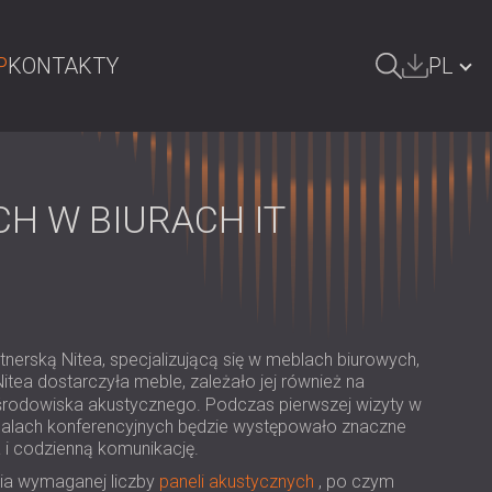
P
KONTAKTY
PL
ZUKAJ
БЪЛГАРИЯ | BG
GREAT BRITAIN | GB
H W BIURACH IT
DEUTSCHLAND | DE
ÖSTERREICH | AT
SRBIJA | RS
erską Nitea, specjalizującą się w meblach biurowych,
ROMÂNIA | RO
itea dostarczyła meble, zależało jej również na
odowiska akustycznego. Podczas pierwszej wizyty w
FINLAND | FI
 salach konferencyjnych będzie występowało znaczne
 i codzienną komunikację.
РОССИЯ | RU
ia wymaganej liczby
paneli akustycznych
, po czym