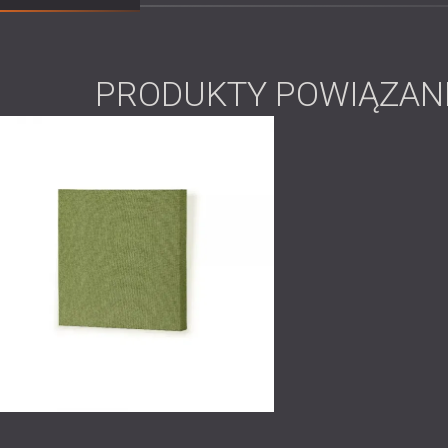
Zakres prac
PRODUKTY POWIĄZAN
Początkowa wizyta na miejscu i
ocena
Symulacja akustyczna w celu określe
Współpraca z zespołem projektowym Ni
Montaż paneli akustycznych tekstylnyc
Rozwiązanie
Firma DECIBEL zaproponowała i zainstalowa
grubościach. Zastosowanie różnych grubośc
szerszego zakresu częstotliwości, a wykońc
Dzięki ścisłej współpracy z firmą Nitea, pa
problem akustyczny, ale także dopasować si