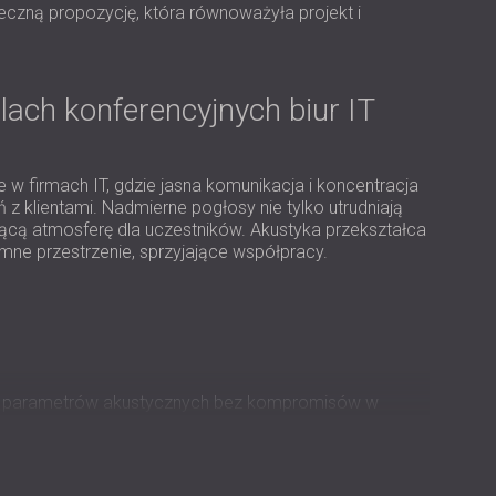
USA | US
eczną propozycję, która równoważyła projekt i
SOUTH AFRICA | ZA
ach konferencyjnych biur IT
 w firmach IT, gdzie jasna komunikacja i koncentracja
z klientami. Nadmierne pogłosy nie tylko utrudniają
jącą atmosferę dla uczestników. Akustyka przekształca
emne przestrzenie, sprzyjające współpracy.
h parametrów akustycznych bez kompromisów w
wnętrz. Zastosowane rozwiązanie musiało płynnie
 a jednocześnie zapewniać zauważalną poprawę