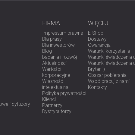
Wynik
FIRMA
WIĘCEJ
Sale konferencyjne przekształcono w przes
Impressum prawne
E-Shop
pogłosie, co zwiększyło efektywność i komfor
Dla prasy
Dostawy
zadowoleni z rezultatu, ponieważ projekt
Dla inwestorów
Gwarancja
designem.
Blog
Warunki korzystania
badania i rozwój
Warunki świadczenia 
Aktualności
Warunki świadczenia us
Chcesz poprawić akustykę w swoim biurz
Wartości
Brytanii)
korporacyjne
Obszar pobierania
Własność
Współpracuj z nami
DECIBEL oferuje rozwiązania akustyczne dos
intelektualna
Kontakty
typu open space.
Skontaktuj się z nami
, ab
Polityka prywatności
Klienci
owe i dyfuzory
Partnerzy
Dystrybutorzy