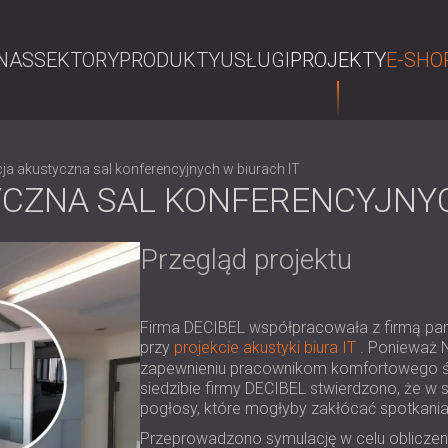
NAS
SEKTORY
PRODUKTY
USŁUGI
PROJEKTY
E-SHO
S
ja akustyczna sal konferencyjnych w biurach IT
CZNA SAL KONFERENCYJNYC
Przegląd projektu
Firma DECIBEL współpracowała z firmą partn
przy
projekcie akustyki biura IT
. Ponieważ N
zapewnieniu pracownikom komfortowego śr
siedzibie firmy DECIBEL stwierdzono, że w
pogłosy, które mogłyby zakłócać spotkania
Przeprowadzono symulację w celu obliczen