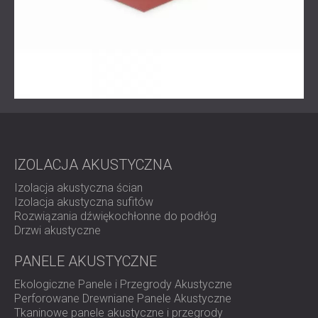
użytkowanie pomieszczenia — a wszystko to bez
zakłócania surowego i nowoczesnego wyglądu
przestrzeni.
Klient był zadowolony z rezultatu, zauważając znaczną
poprawę komfortu akustycznego. Projekt został
zrealizowany we współpracy z naszym partnerem,
firmą POTICHU
.
Skontaktuj się z nami
w sprawie profesjonalnej adaptacji
akustycznej!
IZOLACJA AKUSTYCZNA
Izolacja akustyczna ścian
Izolacja akustyczna sufitów
Rozwiązania dźwiękochłonne do podłóg
Drzwi akustyczne
PANELE AKUSTYCZNE
Ekologiczne Panele i Przegrody Akustyczne
Perforowane Drewniane Panele Akustyczne
Tkaninowe panele akustyczne i przegrody