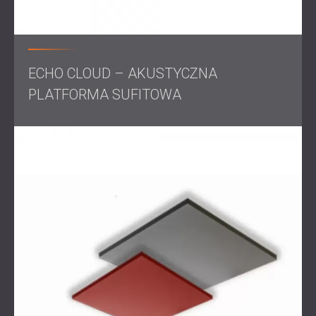
spójnością.
Ekrany akustyczne Echo Cloud zostały zainstalowane na
suficie, aby pochłaniać odbicia dźwięku o średniej i
wysokiej częstotliwości, natomiast panele ścienne Echo
ECHO CLOUD – AKUSTYCZNA
Wall zostały zamontowane na newralgicznych obszarach
ścian, aby jeszcze bardziej ograniczyć odbicia dźwięku i
PLATFORMA SUFITOWA
echo.
Oba produkty wybrano ze względu na ich właściwości
akustyczne i możliwość wizualnego zintegrowania z
przemysłową architekturą przestrzeni coworkingowej.
Wynik
Interwencja znacząco poprawiła przejrzystość mowy,
umożliwiając bardziej produktywne rozmowy online i
niezakłócone spotkania twarzą w twarz.
Rozwiązanie to pozwoliło stworzyć zrównoważone,
dźwiękoszczelne środowisko, które usprawniło codzienne