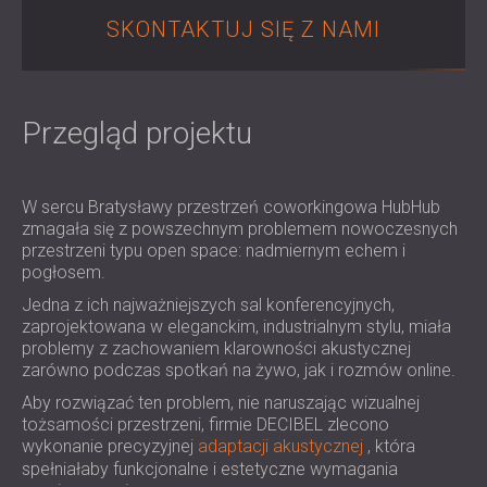
IZOLACJA AKUSTYCZNA I PANELE
ROMÂNIA (RO)
SKONTAKTUJ SIĘ Z NAMI
FINLAND (FI)
AKUSTYCZNE DLA RESTAURACJI I
РОССИЯ (RU)
KLUBÓW
USA (US)
IZOLACJA AKUSTYCZNA I ROZWIĄZANIA
Przegląd projektu
SOUTH AFRICA (ZA)
AKUSTYCZNE DLA HOTELI
IZOLACJA AKUSTYCZNA I PANELE
AKUSTYCZNE DO HAL I TEATRÓW
W sercu Bratysławy przestrzeń coworkingowa HubHub
ROZWIĄZANIA DŹWIĘKOSZCZELNE I
zmagała się z powszechnym problemem nowoczesnych
AKUSTYCZNE DLA POWIERZCHNI
przestrzeni typu open space: nadmiernym echem i
HANDLOWYCH
pogłosem.
WYCISZANIE I AKUSTYKA W OBIEKTACH
Jedna z ich najważniejszych sal konferencyjnych,
EDUKACYJNYCH
zaprojektowana w eleganckim, industrialnym stylu, miała
problemy z zachowaniem klarowności akustycznej
PANELE DŹWIĘKOCHŁONNE I
zarówno podczas spotkań na żywo, jak i rozmów online.
AKUSTYCZNE DLA PLACÓWEK SŁUŻBY
Aby rozwiązać ten problem, nie naruszając wizualnej
ZDROWIA
tożsamości przestrzeni, firmie DECIBEL zlecono
ROZWIĄZANIA DŹWIĘKOSZCZELNE I
wykonanie precyzyjnej
adaptacji akustycznej
, która
AKUSTYCZNE DLA SEKTORA AUDIOLOGII
spełniałaby funkcjonalne i estetyczne wymagania