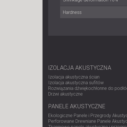
Hardness
IZOLACJA AKUSTYCZNA
Izolacja akustyczna ścian
Izolacja akustyczna sufitów
Rozwiązania dźwiękochłonne do podłó
Drzwi akustyczne
PANELE AKUSTYCZNE
Ekologiczne Panele i Przegrody Akusty
Perforowane Drewniane Panele Akusty
Tkaninowe panele akustyczne i przegr