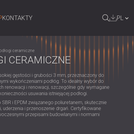
P
KONTAKTY
PL
ZUKAJ
БЪЛГАРИЯ | BG
odłogi ceramiczne
GREAT BRITAIN | GB
GI CERAMICZNE
DEUTSCHLAND | DE
okiej gęstości i grubości 3 mm, przeznaczony do
ÖSTERREICH | AT
nymi wykończeniami podłóg. To idealny wybór do
h renowacji i renowacji, szczególnie gdy wymagane
SRBIJA | RS
konieczności usuwania istniejącej podłogi.
ROMÂNIA | RO
 SBR i EPDM związanego poliuretanem, skutecznie
ki, uderzenia i przenoszenie drgań. Certyfikowane
FINLAND | FI
woczesnymi przepisami budowlanymi i normami
РОССИЯ | RU