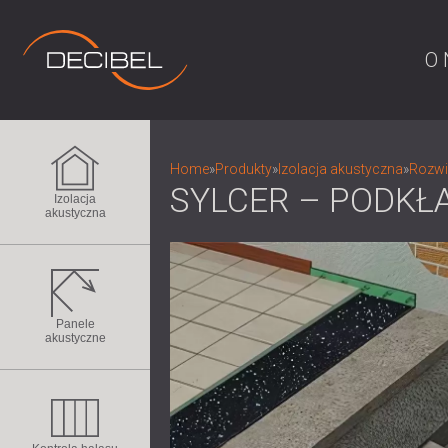
O 
Home
»
Produkty
»
Izolacja akustyczna
»
Rozwi
SYLCER – PODKŁ
Izolacja
akustyczna
Panele
akustyczne