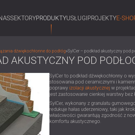
NAS
SEKTORY
PRODUKTY
USŁUGI
PROJEKTY
E-SHO
S
ązania dźwiękochłonne do podłóg
»
SylCer – podkład akustyczny pod p
AD AKUSTYCZNY POD PODŁO
SylCer to podkład dźwiękochłonny o wys
stosowania pod ceramicznymi i kamien
poprawy
izolacji akustycznej
w projektac
jest zastosowanie cienkiej warstwy bez 
SylCer, wykonany z granulatu gumowego
redukuje hałas uderzeniowy, taki jak kro
właściwości gwarantują zgodność z no
komfortu akustycznego.