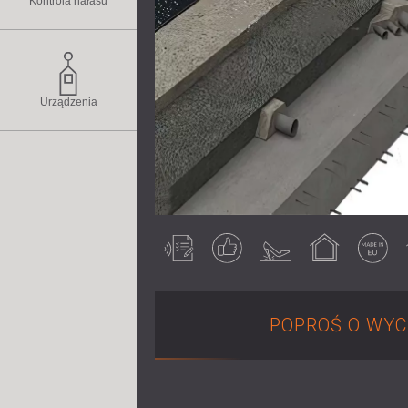
Kontrola hałasu
Urządzenia
Testowany
Gwarantowany
Hałas
Do użytku w
Made in EU
akustycznie
wynik
uderzeniowy
pomieszczeniach
POPROŚ O WYC