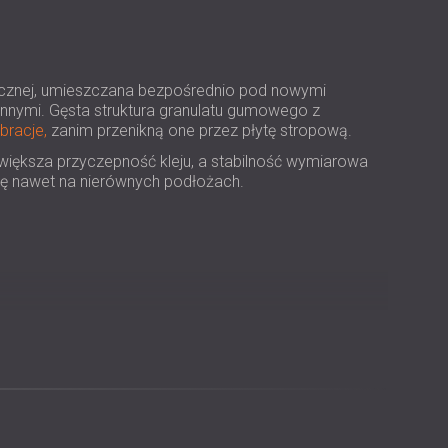
USA | US
SOUTH AFRICA | ZA
stycznej, umieszczana bezpośrednio pod nowymi
nymi. Gęsta struktura granulatu gumowego z
bracje,
zanim przenikną one przez płytę stropową.
większa przyczepność kleju, a stabilność wymiarowa
ję nawet na nierównych podłożach.
rzeniowego o 17 dB.
acyjnych wymagających minimalnego zwiększenia
i porowatości powierzchni.
imalizująca ilość odpadów.
dokładne i długotrwałe działanie.