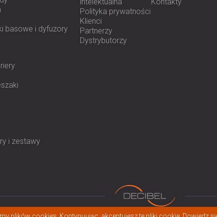
intelektualna
Kontakty
h
Polityka prywatności
Klienci
i basowe i dyfuzory
Partnerzy
Dystrybutorzy
riery
eszaki
y i zestawy
y plików cookies. Kontynuując, akceptujesz te pliki cookie.
Dowiedz się