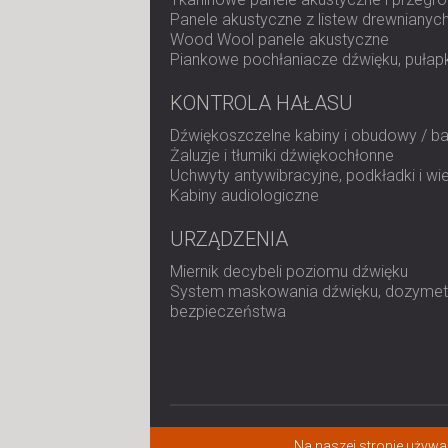
Panele akustyczne z listew drewnianyc
Wood Wool panele akustyczne
Piankowe pochłaniacze dźwięku, pułapk
KONTROLA HAŁASU
Dźwiękoszczelne kabiny i obudowy / ba
Żaluzje i tłumiki dźwiękochłonne
Uchwyty antywibracyjne, podkładki i wi
Kabiny audiologiczne
URZĄDZENIA
Miernik decybeli poziomu dźwięku
System maskowania dźwięku, dozymetr
bezpieczeństwa
© 2026 All rights reserved.
Na naszej stronie używam