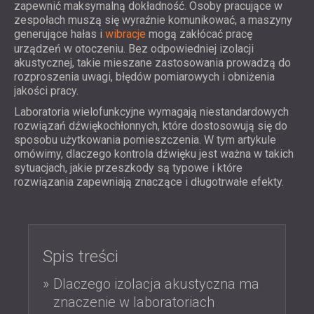
WOOD WOOL PANELE AKUSTYCZNE
zapewnić maksymalną dokładność. Osoby pracujące w
BLOG
SEKTORY
zespołach muszą się wyraźnie komunikować, a maszyny
PIANKOWE POCHŁANIACZE DŹWIĘKU,
BADANIA I ROZWÓJ
generujące hałas i
wibracje
mogą zakłócać pracę
IZOLACJA AKUSTYCZNA I ROZWIĄZANIA
PUŁAPKI BASOWE I DYFUZORY
urządzeń w otoczeniu. Bez odpowiedniej izolacji
AKTUALNOŚCI
AKUSTYCZNE DLA DOMÓW
PANELE AKUSTYCZNE I PANELE
USŁUGI
akustycznej, takie mieszane zastosowania prowadzą do
WIDEO
IZOLACJA AKUSTYCZNA I ROZWIĄZANIA
DŹWIĘKOCHŁONNE
rozproszenia uwagi, błędów pomiarowych i obniżenia
DORADZTWO AKUSTYCZNE
REFERENCJE
jakości pracy.
AKUSTYCZNE DLA OBIEKTÓW
SYMULACJA AKUSTYCZNA
PROJEKTY
CZŁONKOSTWO
PRZEMYSŁOWYCH
Laboratoria wielofunkcyjne wymagają niestandardowych
INŻYNIERIA AKUSTYCZNA
rozwiązań dźwiękochłonnych, które dostosowują się do
IZOLACJA AKUSTYCZNA I PANELE
POMIARY
KONTAKTY
sposobu użytkowania pomieszczenia. W tym artykule
AKUSTYCZNE DO BIUR
NADZÓR PROJEKTOWY
omówimy, dlaczego kontrola dźwięku jest ważna w takich
IZOLACJA AKUSTYCZNA MASZYN,
REALIZACJA PROJEKTU
sytuacjach, jakie przeszkody są typowe i które
OBSZAR POBIERANIA
URZĄDZEŃ, AGREGATÓW
rozwiązania zapewniają znaczące i długotrwałe efekty.
PRĄDOTWÓRCZYCH I AGREGATÓW
CHŁODNICZYCH
POLAND (PL)
IZOLACJA AKUSTYCZNA I ROZWIĄZANIA
БЪЛГАРИЯ (BG)
AKUSTYCZNE DLA STUDIÓW
Spis treści
GREAT BRITAIN (GB)
SZUKAJ
PANELE DŹWIĘKOCHŁONNE I
DEUTSCHLAND (DE)
Dlaczego izolacja akustyczna ma
AKUSTYCZNE DO OBIEKTÓW
ÖSTERREICH (AT)
znaczenie w laboratoriach
BADAWCZYCH I LABORATORIÓW
SRBIJA (RS)