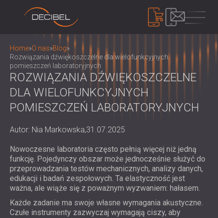
PRODUKTY
Home
»
O nas
»
Blog
»
Rozwiązania dźwiękoszczelne dla wielofunkcyjnych
pomieszczeń laboratoryjnych
ROZWIĄZANIA DŹWIĘKOSZCZELNE
IZOLACJA AKUSTYCZNA
DLA WIELOFUNKCYJNYCH
IZOLACJA AKUSTYCZNA ŚCIAN
POMIESZCZEŃ LABORATORYJNYCH
IZOLACJA AKUSTYCZNA SUFITÓW
PANELE AKUSTYCZNE
ROZWIĄZANIA DŹWIĘKOCHŁONNE DO
EKOLOGICZNE PANELE I PRZEGRODY
Autor: Nia Markowska,
31.07.2025
PODŁÓG
AKUSTYCZNE
KONTROLA HAŁASU
DRZWI AKUSTYCZNE
PERFOROWANE DREWNIANE PANELE
Nowoczesne laboratoria często pełnią więcej niż jedną
DŹWIĘKOSZCZELNE KABINY I OBUDOWY /
funkcję. Pojedynczy obszar może jednocześnie służyć do
AKUSTYCZNE
BARIERY
URZĄDZENIA
przeprowadzania testów mechanicznych, analizy danych,
TKANINOWE PANELE AKUSTYCZNE I
ŻALUZJE I TŁUMIKI DŹWIĘKOCHŁONNE
MIERNIK DECYBELI POZIOMU DŹWIĘKU
edukacji i badań zespołowych. Ta elastyczność jest
PRZEGRODY
UCHWYTY ANTYWIBRACYJNE,
ważna, ale wiąże się z poważnym wyzwaniem: hałasem.
SYSTEM MASKOWANIA DŹWIĘKU,
PANELE AKUSTYCZNE Z LISTEW
PODKŁADKI I WIESZAKI
DOZYMETRY I ZESTAWY
Każde zadanie ma swoje własne wymagania akustyczne.
O NAS
DREWNIANYCH
KABINY AUDIOLOGICZNE
Czułe instrumenty zazwyczaj wymagają ciszy, aby
BEZPIECZEŃSTWA
KIM JESTEŚMY