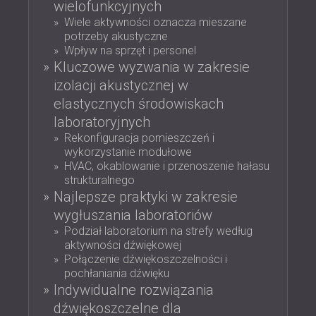
wielofunkcyjnych
IZOLACJA AKUSTYCZNA I PANELE
ROMÂNIA (RO)
Wiele aktywności oznacza mieszane
FINLAND (FI)
AKUSTYCZNE DLA RESTAURACJI I
potrzeby akustyczne
РОССИЯ (RU)
KLUBÓW
Wpływ na sprzęt i personel
USA (US)
IZOLACJA AKUSTYCZNA I ROZWIĄZANIA
Kluczowe wyzwania w zakresie
SOUTH AFRICA (ZA)
AKUSTYCZNE DLA HOTELI
izolacji akustycznej w
IZOLACJA AKUSTYCZNA I PANELE
elastycznych środowiskach
AKUSTYCZNE DO HAL I TEATRÓW
laboratoryjnych
ROZWIĄZANIA DŹWIĘKOSZCZELNE I
Rekonfiguracja pomieszczeń i
wykorzystanie modułowe
AKUSTYCZNE DLA POWIERZCHNI
HVAC, okablowanie i przenoszenie hałasu
HANDLOWYCH
strukturalnego
WYCISZANIE I AKUSTYKA W OBIEKTACH
Najlepsze praktyki w zakresie
EDUKACYJNYCH
wygłuszania laboratoriów
PANELE DŹWIĘKOCHŁONNE I
Podział laboratorium na strefy według
aktywności dźwiękowej
AKUSTYCZNE DLA PLACÓWEK SŁUŻBY
Połączenie dźwiękoszczelności i
ZDROWIA
pochłaniania dźwięku
ROZWIĄZANIA DŹWIĘKOSZCZELNE I
Indywidualne rozwiązania
AKUSTYCZNE DLA SEKTORA AUDIOLOGII
dźwiękoszczelne dla