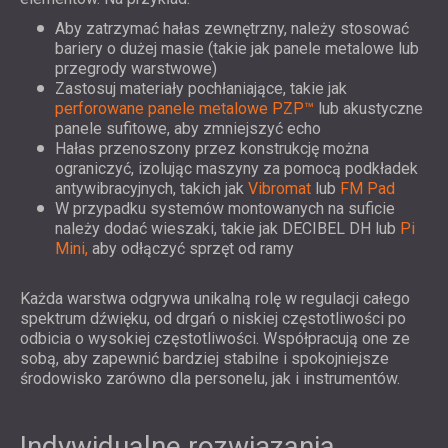
Aby zatrzymać hałas zewnętrzny, należy stosować
bariery o dużej masie (takie jak panele metalowe lub
przegrody warstwowe)
Zastosuj materiały pochłaniające, takie jak
perforowane panele metalowe PZP™
lub akustyczne
panele sufitowe, aby zmniejszyć echo
Hałas przenoszony przez konstrukcję można
ograniczyć, izolując maszyny za pomocą podkładek
antywibracyjnych, takich jak
Vibromat
lub
FM Pad
W przypadku systemów montowanych na suficie
należy dodać wieszaki, takie jak DECIBEL DH lub
Pi
Mini,
aby odłączyć sprzęt od ramy
Każda warstwa odgrywa unikalną rolę w regulacji całego
spektrum dźwięku, od drgań o niskiej częstotliwości po
odbicia o wysokiej częstotliwości. Współpracują one ze
sobą, aby zapewnić bardziej stabilne i spokojniejsze
środowisko zarówno dla personelu, jak i instrumentów.
Indywidualne rozwiązania