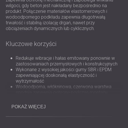
ROZWIĄZANIA DŹWIĘKOSZCZELNE I
wilgoci, gdy beton jest nakładany bezpośrednio na
AKUSTYCZNE DLA CENTRÓW DANYCH
produkt. Połączenie materiałów elastomerowych i
wodoodpornego podkładu zapewnia długotrwałą
trwałość i stabilną izolację drgań, nawet przy
obciążeniach dynamicznych lub cyklicznych.
Kluczowe korzyści
Redukuje wibracje i hałas emitowany ponownie w
zastosowaniach przemysłowych i konstrukcyjnych
Wykonane z wysokiej jakości gumy SBR i EPDM
zapewniającej doskonałą elastyczność i
wytrzymałość
Wodoodporna, włókninowa, czerwona warstwa
spodnia zapewnia ochronę podczas montażu
betonu
Nadaje się do obciążeń statycznych i dynamicznych
POKAŻ WIĘCEJ
w maszynach lekkich i ciężkich
Poprawia izolację strukturalną fundamentów, belek,
kolumn i cokołów
Prosty montaż pod maszynami lub zintegrowany z