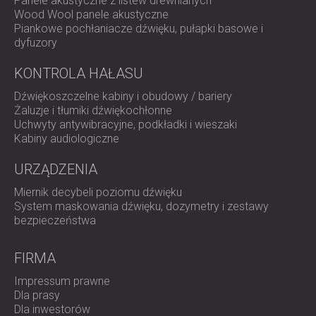
Panele akustyczne z listew drewnianych
Sprzęt do ruchu obrotowego lub alternatywnego
Wood Wool panele akustyczne
(młotki, nożyce i turbiny)
Piankowe pochłaniacze dźwięku, pułapki basowe i
Jednostki przetwarzania powietrza i agregaty
dyfuzory
prądotwórcze
KONTROLA HAŁASU
Izolacja strukturalna o sprawdzonej
Dźwiękoszczelne kabiny i obudowy / bariery
trwałości
Żaluzje i tłumiki dźwiękochłonne
Uchwyty antywibracyjne, podkładki i wieszaki
Kabiny audiologiczne
Podkładki Vibromat zapewniają skuteczną izolację drgań
zarówno maszyn, jak i fundamentów konstrukcyjnych. Ich
URZĄDZENIA
wzmocniona konstrukcja elastomerowa, podkład
odporny na wilgoć oraz szeroki zakres zastosowań
Miernik decybeli poziomu dźwięku
sprawiają, że są niezawodnym rozwiązaniem w zakresie
System maskowania dźwięku, dozymetry i zestawy
tłumienia drgań w przemyśle i architekturze.
bezpieczeństwa
Skontaktuj się z firmą DECIBEL
i dowiedz się, w jaki
sposób Vibromat może poprawić stabilność i parametry
FIRMA
akustyczne Twojego kolejnego projektu.
Impressum prawne
Dla prasy
Dla inwestorów