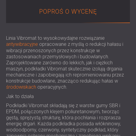
IZOLACJA AKUSTYCZNA I PANELE
ROMÂNIA (RO)
POPROŚ O WYCENĘ
FINLAND (FI)
AKUSTYCZNE DLA RESTAURACJI I
РОССИЯ (RU)
KLUBÓW
USA (US)
IZOLACJA AKUSTYCZNA I ROZWIĄZANIA
SOUTH AFRICA (ZA)
AKUSTYCZNE DLA HOTELI
Linia Vibromat to wysokowydajne rozwiązanie
IZOLACJA AKUSTYCZNA I PANELE
antywibracyjne
opracowane z myślą o redukcji hałasu i
wibracji przenoszonych przez konstrukcje w
AKUSTYCZNE DO HAL I TEATRÓW
zastosowaniach przemysłowych i budowlanych.
ROZWIĄZANIA DŹWIĘKOSZCZELNE I
Zaprojektowane zarówno do lekkich, jak i ciężkich
AKUSTYCZNE DLA POWIERZCHNI
maszyn, podkładki Vibromat skutecznie izolują drgania
mechaniczne i zapobiegają ich repromieniowaniu przez
HANDLOWYCH
konstrukcje budowlane, znacząco redukując hałas w
WYCISZANIE I AKUSTYKA W OBIEKTACH
środowiskach
operacyjnych.
EDUKACYJNYCH
Jak to działa
PANELE DŹWIĘKOCHŁONNE I
Podkładki Vibromat składają się z warstw gumy SBR i
AKUSTYCZNE DLA PLACÓWEK SŁUŻBY
EPDM, połączonych klejem poliuretanowym, tworząc
ZDROWIA
gęstą, sprężystą strukturę, która pochłania i rozprasza
ROZWIĄZANIA DŹWIĘKOSZCZELNE I
energię drgań. Każda podkładka posiada włókninowy,
AKUSTYCZNE DLA SEKTORA AUDIOLOGII
wodoodporny, czerwony, syntetyczny podkład, który
zapewnia ochronę mechaniczną i zapobiega wnikaniu