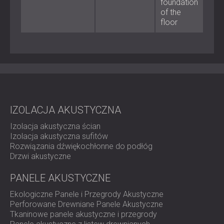
foundation
of the
Materiał: guma SBR i EPDM sklejona klejem
floor
poliuretanowym
Podłoże: Wodoodporna, syntetyczna warstwa w
kolorze czerwonym, włókninowym
Wymiary: 1000 × 1000 mm
Grubość: 10 mm lub 20 mm
Gęstość: 500 kg/m³
Kolor: czarny i czerwony
Montaż: Pływająca warstwa podkładowa lub
bezpośrednie klejenie pod fundamentami i
IZOLACJA AKUSTYCZNA
podłogami
Izolacja akustyczna ścian
Typ zastosowania: Lekkie i ciężkie maszyny, izolacja
Izolacja akustyczna sufitów
konstrukcyjna
Rozwiązania dźwiękochłonne do podłóg
Drzwi akustyczne
Najlepiej nadaje się do
PANELE AKUSTYCZNE
Fundamenty i izolacja konstrukcyjna w budynkach
Ekologiczne Panele i Przegrody Akustyczne
Belki, kolumny, cokoły i ściany nośne
Perforowane Drewniane Panele Akustyczne
Maszyny liniowe i cykliczne, takie jak prasy, sprężarki
Tkaninowe panele akustyczne i przegrody
lub krosna