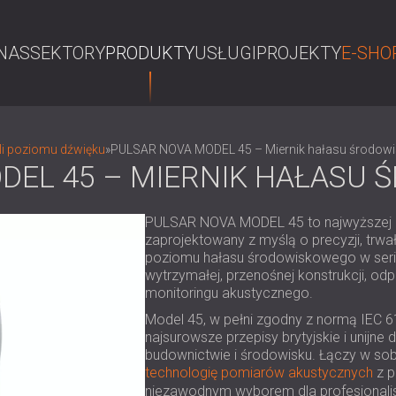
NAS
SEKTORY
PRODUKTY
USŁUGI
PROJEKTY
E-SHO
S
li poziomu dźwięku
»
PULSAR NOVA MODEL 45 – Miernik hałasu środow
DEL 45 – MIERNIK HAŁASU
PULSAR NOVA MODEL 45 to najwyższej kl
zaprojektowany z myślą o precyzji, trwa
poziomu hałasu środowiskowego w serii
wytrzymałej, przenośnej konstrukcji, od
monitoringu akustycznego.
Model 45, w pełni zgodny z normą IEC 6
najsurowsze przepisy brytyjskie i unijn
budownictwie i środowisku. Łączy w s
technologię pomiarów akustycznych
z p
niezawodnym wyborem dla profesjonali