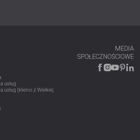
z normami IEC 61672-1:2002 dotyczącymi dokładnej
u pracy.
MEDIA
rzeczywistym: Jednoczesny pomiar wszystkich pasm
SPOŁECZNOŚCIOWE
wą analizę hałasu i prawidłowy dobór ochrony słuchu.
uteczny w monitorowaniu hałasu w miejscu pracy, jak i
iska hałasem.
rowania: zintegrowane timery i kompatybilność z
a
prawiają, że urządzenie nadaje się do rozszerzonych
a usług
 usług (klienci z Wielkiej
amięć wewnętrzna i oprogramowanie AnalyzerPlus
wanie i analizę graficzną.
: Rejestruj dane kontekstowe wraz z pomiarami, aby
i
ikat prestiżowego instytutu PTB (Physikalisch-
zech, gwarantujący precyzję i wiarygodność