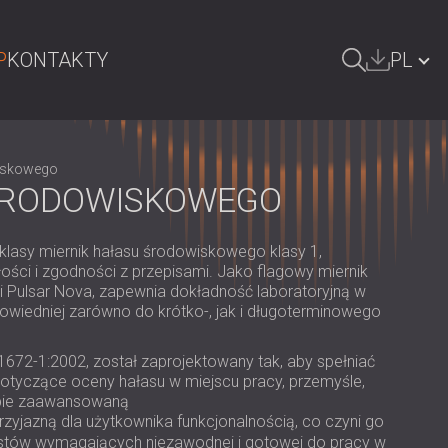
P
KONTAKTY
PL
ZUKAJ
БЪЛГАРИЯ | BG
iskowego
GREAT BRITAIN | GB
 ŚRODOWISKOWEGO
DEUTSCHLAND | DE
asy miernik hałasu środowiskowego klasy 1,
ÖSTERREICH | AT
łości i zgodności z przepisami. Jako flagowy miernik
 Pulsar Nova, zapewnia dokładność laboratoryjną w
SRBIJA | RS
powiedniej zarówno do krótko-, jak i długoterminowego
ROMÂNIA | RO
1672-1:2002, został zaprojektowany tak, aby spełniać
FINLAND | FI
e dotyczące oceny hałasu w miejscu pracy, przemyśle,
obie zaawansowaną
РОССИЯ | RU
rzyjazną dla użytkownika funkcjonalnością, co czyni go
stów wymagających niezawodnej i gotowej do pracy w