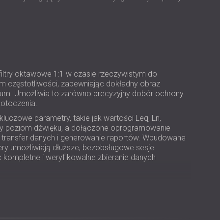
USA | US
SOUTH AFRICA | ZA
ltry oktawowe 1:1 w czasie rzeczywistym do
 częstotliwości, zapewniając dokładny obraz
rum. Umożliwia to zarówno precyzyjny dobór ochrony
 otoczenia.
ą kluczowe parametry, takie jak wartości Leq, Ln,
 poziom dźwięku, a dołączone oprogramowanie
 transfer danych i generowanie raportów. Wbudowane
ry umożliwiają dłuższe, bezobsługowe sesje
 kompletne i weryfikowalne zbieranie danych
a używanie Modelu 45 z przedłużaczami
tdoor Kit przekształca się on w całkowicie odporny
torowania dźwięku środowiskowego
, przeznaczony do