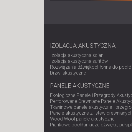
IZOLACJA AKUSTYCZNA
Izolacja akustyczna ścian
Izolacja akustyczna sufitów
Rozwiązania dźwiękochłonne do podłó
Drzwi akustyczne
PANELE AKUSTYCZNE
Ekologiczne Panele i Przegrody Akusty
Perforowane Drewniane Panele Akusty
Tkaninowe panele akustyczne i przegr
Panele akustyczne z listew drewnianyc
Wood Wool panele akustyczne
Piankowe pochłaniacze dźwięku, pułapk