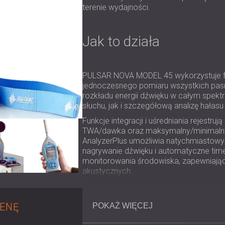
terenie wydajności.
Jak to działa
PULSAR NOVA MODEL 45 wykorzystuje fi
jednoczesnego pomiaru wszystkich pasm
rozkładu energii dźwięku w całym spekt
słuchu, jak i szczegółową analizę hałasu
Funkcje integracji i uśredniania rejestruj
TWA/dawka oraz maksymalny/minimalny
AnalyzerPlus umożliwia natychmiastowy
nagrywanie dźwięku i automatyczne time
monitorowania środowiska, zapewniając
akustycznych.
Wyjmowany przedwzmacniacz pozwala n
mikrofonowymi, a po dodaniu zestawu Ou
ENĘ
na warunki atmosferyczne
POKAŻ WIĘCEJ
system moni
długotrwałych pomiarów terenowych.