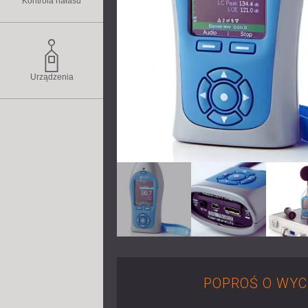
Kontrola hałasu
Urządzenia
POPROŚ O WYC