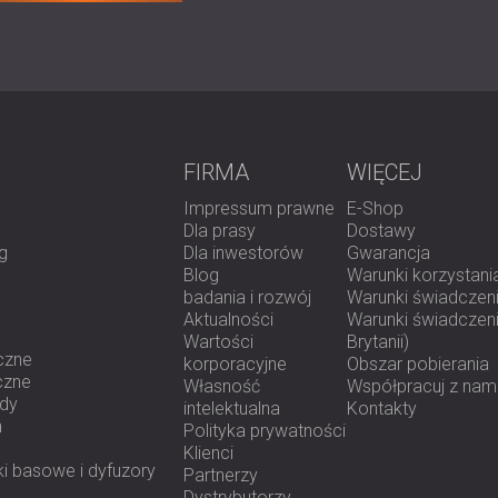
Kluczowe korzyści
Klasa precyzji 1: pełna zgodność 
oceny hałasu w środowisku i miejsc
FIRMA
WIĘCEJ
Filtry pasm oktawowych w czasie 
częstotliwości umożliwia szczegóło
Impressum prawne
E-Shop
Podwójna funkcjonalność: Równie sk
Dla prasy
Dostawy
w ocenie zanieczyszczenia środow
g
Dla inwestorów
Gwarancja
Możliwość długoterminowego monito
Blog
Warunki korzystani
zestawami do użytku na zewnątrz s
badania i rozwój
Warunki świadczeni
badań środowiskowych.
Aktualności
Warunki świadczenia
Łatwe zarządzanie danymi: Duża p
Wartości
Brytanii)
umożliwiają natychmiastowe raporto
czne
korporacyjne
Obszar pobierania
Funkcje notatek audio i nagrywania
czne
Własność
Współpracuj z nam
uzyskać wiarygodną dokumentację.
ody
intelektualna
Kontakty
Certyfikowana niezawodność: Certyf
h
Polityka prywatności
Technische Bundesanstalt) w Niemc
Klienci
przepisów.
i basowe i dyfuzory
Partnerzy
Dystrybutorzy