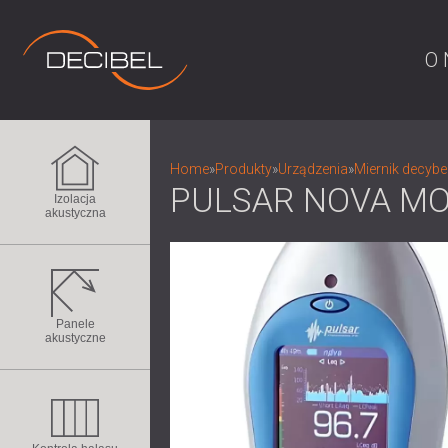
O 
Home
»
Produkty
»
Urządzenia
»
Miernik decybe
PULSAR NOVA MO
Izolacja
akustyczna
Panele
akustyczne