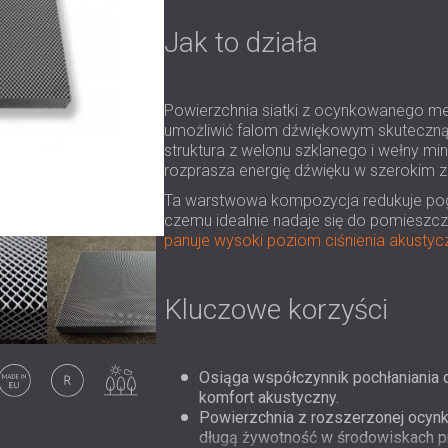
Jak to działa
Powierzchnia siatki z ocynkowanego me
umożliwić falom dźwiękowym skuteczną p
struktura z welonu szklanego i wełny mine
rozprasza energię dźwięku w szerokim za
Ta warstwowa kompozycja redukuje pogł
czemu idealnie nadaje się do pomieszcz
panuje wysoki poziom ciśnienia akusty
Kluczowe korzyści
Made in EU
Originalny
Zastosowanie
na zewnątrz
Osiąga współczynnik pochłaniania 
komfort akustyczny.
Powierzchnia z rozszerzonej ocynk
długą żywotność w środowiskach 