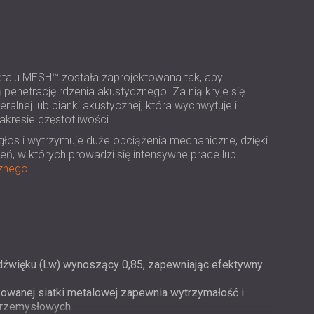
USA | US
SOUTH AFRICA | ZA
talu MESH™ została zaprojektowana tak, aby
enetrację rdzenia akustycznego. Za nią kryje się
ralnej lub pianki akustycznej, która wychwytuje i
kresie częstotliwości.
os i wytrzymuje duże obciążenia mechaniczne, dzięki
eń, w których prowadzi się intensywne prace lub
cznego
.
dźwięku (Lw) wynoszący 0,85, zapewniając efektywny
owanej siatki metalowej zapewnia wytrzymałość i
przemysłowych.