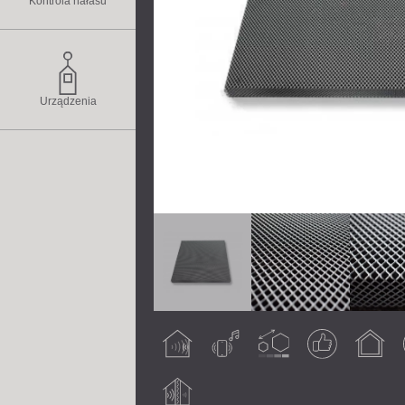
Kontrola hałasu
Urządzenia
Obróbka
Hałas
Konfigurowalny
Gwarantowany
Do użytku w
akustyczna
powietrzny
wynik
pomieszczeniach
Izolacja
akustyczna