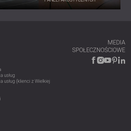
sy przemysłowej
 oferują idealną równowagę między wytrzymałością
m.
Skontaktuj się z DECIBEL już dziś
i przekonaj się o
MEDIA
SPOŁECZNOŚCIOWE
a
a usług
 usług (klienci z Wielkiej
i