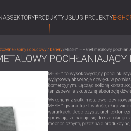
NAS
SEKTORY
PRODUKTY
USŁUGI
PROJEKTY
E-SHO
S
czelne kabiny i obudowy / bariery
»
MESH™ – Panel metalowy pochłania
METALOWY POCHŁANIAJĄCY 
MESH™ to wysokowydajny panel akustyc
wyjątkową absorpcję dźwięku w pomies
komercyjnym. Łącząc solidną konstrukc
ten zapewnia skuteczną absorpcję dźwię
Wykonany z siatki metalowej ocynkowa
MESH™ gwarantuje trwałość, długowiecz
warunkach. Jego czysta, architektonicz
sprawiają, że nadaje się do szerokiego
mechanicznymi, przez hale produkcyjne,