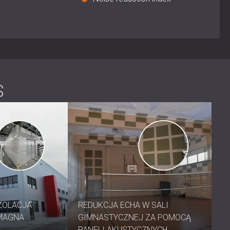
alowa ocynkowana, rozciągliwa
wełną mineralną lub pianką akustyczną
(Lw): 0,85
0 mm, 850 × 850 mm, 350 × 350 mm
nym kolorze RAL i niestandardowych wymiarach
ie
S
szczenia i ponownego malowania
ZOLACJA
REDUKCJA ECHA W SALI
MAGNA
GIMNASTYCZNEJ ZA POMOCĄ
PANELI AKUSTYCZNYCH