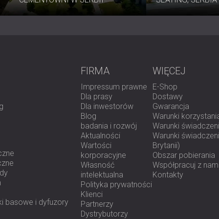
Absorpcja dźwięku kla
Panele z siatki dźwiękochłonnej MESH™
konstrukcyjną a komfortem akustyczny
precyzyjnej kontroli dźwięku.
FIRMA
WIĘCEJ
Impressum prawne
E-Shop
Dla prasy
Dostawy
g
Dla inwestorów
Gwarancja
Blog
Warunki korzystani
badania i rozwój
Warunki świadczeni
Aktualności
Warunki świadczenia
Wartości
Brytanii)
czne
korporacyjne
Obszar pobierania
czne
Własność
Współpracuj z nam
ody
intelektualna
Kontakty
h
Polityka prywatności
Klienci
i basowe i dyfuzory
Partnerzy
Dystrybutorzy