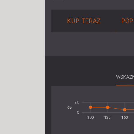
KUP TERAZ
POP
WSKAŹN
-20
-40
40
20
-5
5
dB
10
0
100
125
160