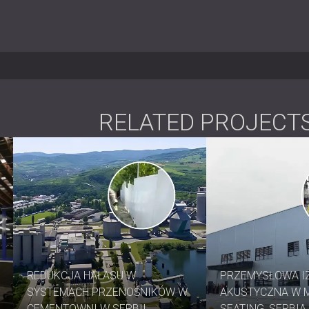
Powierzchnia przednia: Siatka met
Materiał rdzenia: welon szklany z 
Grubość: 50 mm
Współczynnik pochłaniania dźwięku 
Rozmiary standardowe: 1850 × 85
Personalizacja: Dostępny w dowol
Montaż: Montaż na ścianie lub sufic
RELATED PROJECT
Konserwacja: Trwała, łatwa do czy
Najlepiej nadaje się do
Obudowy sprężarek
Systemy chłodnicze i HVAC
Obiekty drukarskie
Warsztaty przemysłowe i fabryki
Zakłady tekstylne i produkcyjne
REDUKCJA HAŁASU W
PRZEMYSŁOWA I
SYSTEMACH PRZENOŚNIKÓW W
AKUSTYCZNA W 
CEMENTOWNI W SERBII
SEATING, SERBIA