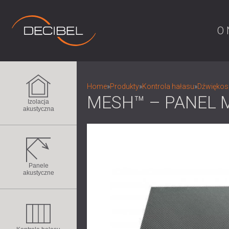
O 
Home
»
Produkty
»
Kontrola hałasu
»
Dźwiękosz
MESH™ – PANEL 
Izolacja
akustyczna
Panele
akustyczne