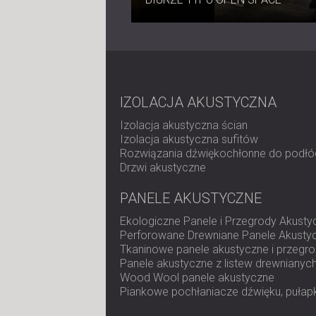
IZOLACJA AKUSTYCZNA
Izolacja akustyczna ścian
Izolacja akustyczna sufitów
Rozwiązania dźwiękochłonne do podłó
Drzwi akustyczne
PANELE AKUSTYCZNE
Ekologiczne Panele i Przegrody Akusty
Perforowane Drewniane Panele Akusty
Tkaninowe panele akustyczne i przegr
Panele akustyczne z listew drewnianyc
Wood Wool panele akustyczne
Piankowe pochłaniacze dźwięku, pułapk