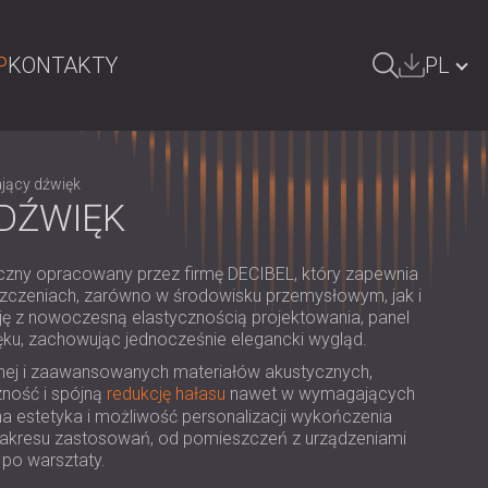
P
KONTAKTY
PL
ZUKAJ
БЪЛГАРИЯ | BG
jący dźwięk
GREAT BRITAIN | GB
DŹWIĘK
DEUTSCHLAND | DE
zny opracowany przez firmę DECIBEL, który zapewnia
ÖSTERREICH | AT
zczeniach, zarówno w środowisku przemysłowym, jak i
ję z nowoczesną elastycznością projektowania, panel
SRBIJA | RS
ku, zachowując jednocześnie elegancki wygląd.
ROMÂNIA | RO
nej i zaawansowanych materiałów akustycznych,
ność i spójną
redukcję hałasu
nawet w wymagających
FINLAND | FI
na estetyka i możliwość personalizacji wykończenia
 zakresu zastosowań, od pomieszczeń z urządzeniami
РОССИЯ | RU
 po warsztaty.