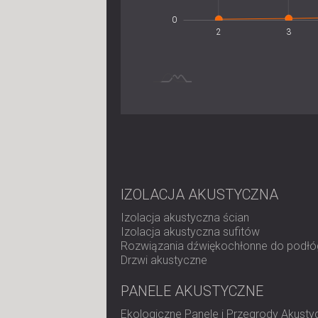
10
0
2
3
IZOLACJA AKUSTYCZNA
Izolacja akustyczna ścian
Izolacja akustyczna sufitów
Rozwiązania dźwiękochłonne do podłó
Drzwi akustyczne
PANELE AKUSTYCZNE
Ekologiczne Panele i Przegrody Akusty