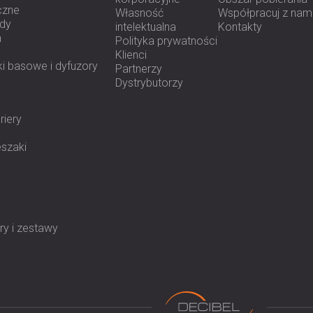
Sprężarki powietrza i agregaty chł
czne
Własność
Współpracuj z nam
Silniki i pompy
ody
intelektualna
Kontakty
Centrale wentylacyjne (AHU)
h
Polityka prywatności
Systemy HVAC i wieże chłodnicze
Klienci
Lekkie i średnie maszyny przemys
i basowe i dyfuzory
Partnerzy
Dystrybutorzy
Precyzyjnie zaprojektow
riery
eszaki
VIBRO-AM zapewnia sprawdzoną stabiln
skuteczną izolację drgań u źródła.
Skont
cichszą i trwalszą pracą sprzętu.
y i zestawy