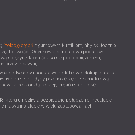
USA | US
SOUTH AFRICA | ZA
wą
izolację drgań
z gumowym tłumikiem, aby skutecznie
ej częstotliwości. Ocynkowana metalowa podstawa
wą sprężynę, która ściska się pod obciążeniem,
ch przez maszynę.
wokół otworów i podstawy dodatkowo blokuje drgania
eciwnym razie mogłyby przenosić się przez metalową
pewnia doskonałą izolację drgań i stabilność
, która umożliwia bezpieczne połączenie i regulację
e i łatwą instalację w wielu zastosowaniach