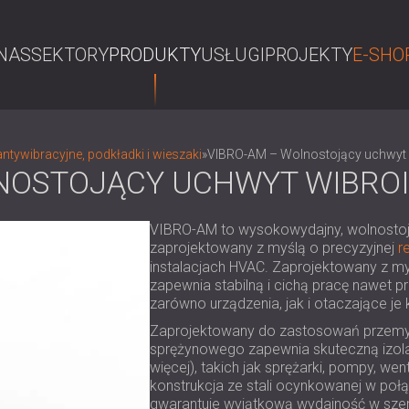
NAS
SEKTORY
PRODUKTY
USŁUGI
PROJEKTY
E-SHO
S
ntywibracyjne, podkładki i wieszaki
»
VIBRO-AM – Wolnostojący uchwyt 
NOSTOJĄCY UCHWYT WIBRO
VIBRO-AM to wysokowydajny, wolnostoj
zaprojektowany z myślą o precyzyjnej
r
instalacjach HVAC. Zaprojektowany z my
zapewnia stabilną i cichą pracę nawet 
zarówno urządzenia, jak i otaczające j
Zaprojektowany do zastosowań przemy
sprężynowego zapewnia skuteczną izola
więcej), takich jak sprężarki, pompy, wen
konstrukcja ze stali ocynkowanej w po
gwarantuje wyjątkową wydajność w sze