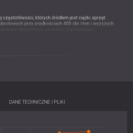
j częstotliwości, których źródłem jest ciężki sprzęt.
obrotowych przy prędkościach 400 obr./min i wyższych.
tłumienie sprężynowe i gumowe zapewniający
kowanej z zabezpieczeniem antykorozyjnym, do
nym śrubom M8 pasującym do różnych typów maszyn.
sowanych do różnych ciężarów i obciążeń maszyn.
 EN 10270 dotyczącymi precyzyjnej produkcji sprężyn.
DANE TECHNICZNE I PLIKI
ane do prostego, wolnostojącego montażu pod
wiają łatwe mocowanie za pomocą śrub M8,
bilność.
 regulować górną śrubę M8, aby uzyskać pożądane
t nie wymaga żadnych specjalnych narzędzi, a