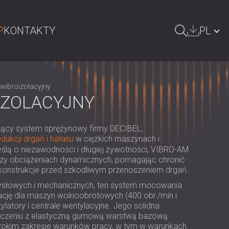
P
KONTAKTY
PL
ZUKAJ
БЪЛГАРИЯ | BG
wibroizolacyjny
GREAT BRITAIN | GB
IZOLACYJNY
DEUTSCHLAND | DE
ący system sprężynowy firmy DECIBEL,
ÖSTERREICH | AT
edukcji drgań i hałasu
w ciężkich maszynach i
ślą o niezawodności i długiej żywotności, VIBRO-AM
SRBIJA | RS
przy obciążeniach dynamicznych, pomagając chronić
e konstrukcje przed szkodliwym przenoszeniem drgań.
ROMÂNIA | RO
słowych i mechanicznych, ten system mocowania
FINLAND | FI
cję dla maszyn wolnoobrotowych (400 obr./min i
tylatory i centrale wentylacyjne. Jego solidna
РОССИЯ | RU
łączeniu z elastyczną gumową warstwą bazową
rokim zakresie warunków pracy, w tym w warunkach