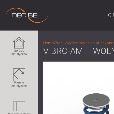
O 
Home
»
Produkty
»
Kontrola hałasu
»
Uchwyty a
VIBRO-AM – WOL
Izolacja
akustyczna
Panele
akustyczne