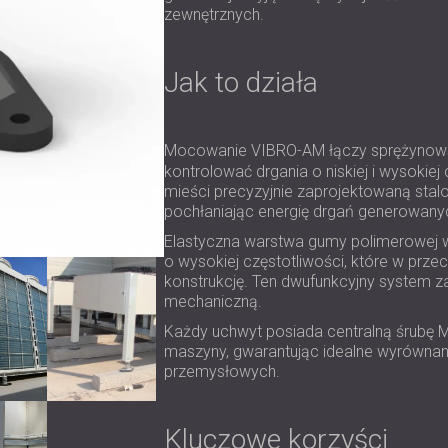
zewnętrznych.
Jak to działa
Mocowanie VIBRO-AM łączy sprężyno
kontrolować drgania o niskiej i wysoki
mieści precyzyjnie zaprojektowaną stalo
pochłaniając energię drgań generowany
Elastyczna warstwa gumy polimerowej 
o wysokiej częstotliwości, które w prz
konstrukcję. Ten dwufunkcyjny system za
mechaniczną.
Każdy uchwyt posiada centralną śrubę M8
maszyny, gwarantując idealne wyrównani
przemysłowych.
Kluczowe korzyści