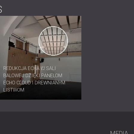
S
REDUKCJA ECHA W SALI
BALOWEJ DZIĘKI PANELOM
ECHO CLOUD I DREWNIANYM
LISTWOM
MEDIA