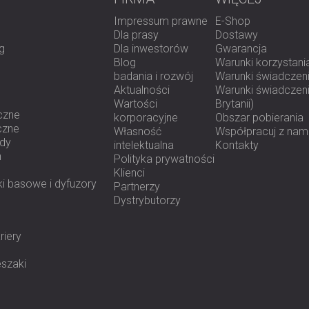
Impressum prawne
E-Shop
Dla prasy
Dostawy
g
Dla inwestorów
Gwarancja
Blog
Warunki korzystani
badania i rozwój
Warunki świadczeni
Aktualności
Warunki świadczenia
Wartości
Brytanii)
czne
korporacyjne
Obszar pobierania
czne
Własność
Współpracuj z nam
ody
intelektualna
Kontakty
h
Polityka prywatności
Klienci
i basowe i dyfuzory
Partnerzy
Dystrybutorzy
riery
eszaki