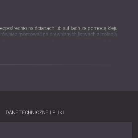
ośrednio na ścianach lub sufitach za pomocą kleju
również montować na drewnianych listwach z izolacją
wydajność. Modułowy format 240 × 60, 280 × 60 mm,
na elastyczne kombinacje, łatwo dostosowując się do
ntaż jest prosty i można go wykonać przy użyciu
nele nadają się zarówno dla profesjonalnych
ubości 7 mm + listwy MDF fornirowane o grubości 12 mm
DANE TECHNICZNE I PLIKI
60 mm, 600 × 600 mm, 600 × 1200 mm
m / 1200 × 600 × 19 mm
tyfikowany zgodnie z Global Recycle Standard (GRS)