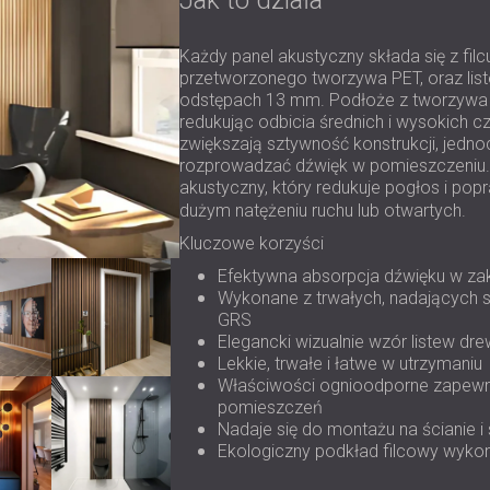
Jak to działa
Każdy panel akustyczny składa się z fi
przetworzonego tworzywa PET, oraz list
odstępach 13 mm. Podłoże z tworzywa P
redukując odbicia średnich i wysokich c
zwiększają sztywność konstrukcji, jedn
rozprowadzać dźwięk w pomieszczeniu.
akustyczny, który redukuje pogłos i pop
dużym natężeniu ruchu lub otwartych.
Kluczowe korzyści
Efektywna absorpcja dźwięku w zakr
Wykonane z trwałych, nadających si
GRS
Elegancki wizualnie wzór listew d
Lekkie, trwałe i łatwe w utrzymaniu
Właściwości ognioodporne zapewn
pomieszczeń
Nadaje się do montażu na ścianie i 
Ekologiczny podkład filcowy wyko