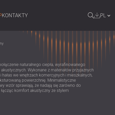
P
KONTAKTY
PL
ZUKAJ
БЪЛГАРИЯ | BG
ny
GREAT BRITAIN | GB
DEUTSCHLAND | DE
ołączenie naturalnego ciepła, wyrafinowanego
ÖSTERREICH | AT
 akustycznych. Wykonane z materiałów przyjaznych
 i hałas we wnętrzach komercyjnych i mieszkalnych,
SRBIJA | RS
ksturowaną powierzchnię. Minimalistyczne
owy wzór sprawiają, że nadają się zarówno do
ROMÂNIA | RO
, łącząc komfort akustyczny ze stylem
FINLAND | FI
РОССИЯ | RU