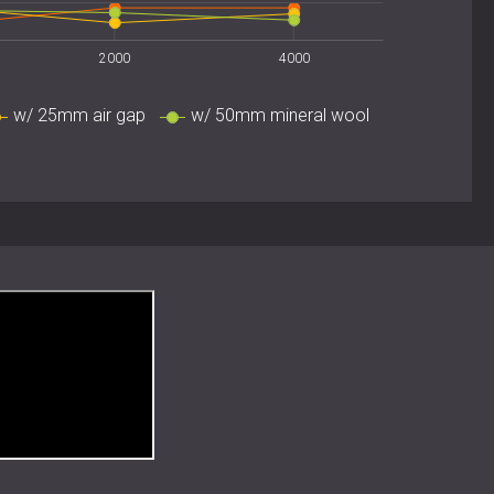
anie na listwach
2000
4000
w/ 25mm air gap
w/ 50mm mineral wool
lowe
yczne
ecyzją akustyczną
 piękno naturalnych materiałów z zaawansowaną
struktura i elegancka geometria sprawiają, że idealnie
tetyka i wydajność muszą ze sobą współgrać.
by zaplanować kolejną instalację akustyczną na
T.