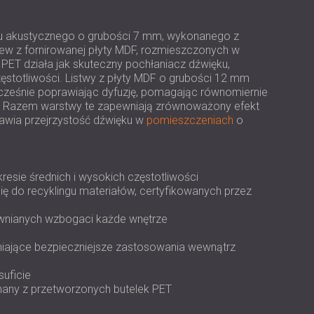
USA | US
SOUTH AFRICA | ZA
lcu akustycznego o grubości 7 mm, wykonanego z
ew z fornirowanej płyty MDF, rozmieszczonych w
ET działa jak skuteczny pochłaniacz dźwięku,
zęstotliwości. Listwy z płyty MDF o grubości 12 mm
ocześnie poprawiając dyfuzję, pomagając równomiernie
 Razem warstwy te zapewniają zrównoważony efekt
rawia przejrzystość dźwięku w
pomieszczeniach
o
esie średnich i wysokich częstotliwości
ę do recyklingu materiałów, certyfikowanych przez
rewnianych wzbogaci każde wnętrze
iające bezpieczniejsze zastosowania wewnątrz
suficie
nany z przetworzonych butelek PET