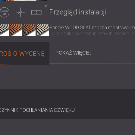
Made in EU
Cienki
Nieskompresowany
Przegląd instalacji
Panele WOOD SLAT można montować bezp
6
S7
S8
S9
lub łączników mechanicznych. Można je 
akustyczną z tyłu, co zapewnia lepszą 
600 × 600 mm, 600 × 1200 mm pozwala 
różnych układów i rozmiarów wnętrz. Mo
ROŚ O WYCENĘ
POKAŻ WIĘCEJ
podstawowych narzędzi, dzięki czemu pa
instalatorów, jak i majsterkowiczów.
Kluczowe specyfikacje
Materiał: podkład z filcu PET o gr
Kolory filcu: czarny lub szary
ZYNNIK POCHŁANIANIA DŹWIĘKU
Długość panelu: 240 × 60, 280 × 
Odległość między listwami: 13 mm
Wymiary panelu: 600 × 600 × 19 m
Zrównoważony rozwój: Filc PET cer