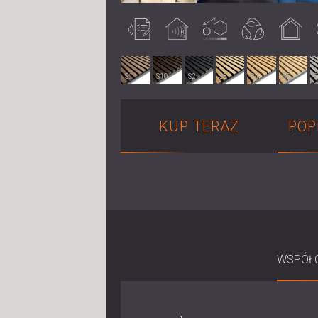
Testowany
Obróbka
Konfigurowalny
Ekologiczny
Do użytku w
akustycznie
akustyczna
pomieszczeniach
S1
S10
S2
S3
S4
S5
S
KUP TERAZ
POP
WSPÓŁC