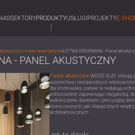
NAS
SEKTORY
PRODUKTY
USŁUGI
PROJEKTY
E-SHO
S
akustyczne z listew drewnianych
»
LISTWA DREWNIANA - Panel akustycz
NA - PANEL AKUSTYCZNY
Panele akustyczne
WOOD SLAT oferują p
wzornictwa i niezawodnych właściwości
dla środowiska, panele te redukują echo
jednocześnie zapewniając elegancką, te
wykończenie drewnem i precyzyjny, lini
nowoczesnych, jak i klasycznych wnętrz
architektonicznym.