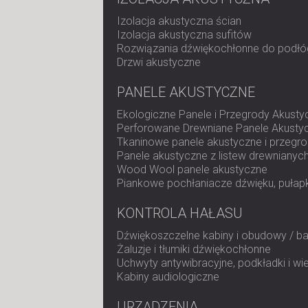
Izolacja akustyczna ścian
Izolacja akustyczna sufitów
Rozwiązania dźwiękochłonne do podłó
Drzwi akustyczne
PANELE AKUSTYCZNE
Ekologiczne Panele i Przegrody Akusty
Perforowane Drewniane Panele Akusty
Tkaninowe panele akustyczne i przegr
Panele akustyczne z listew drewnianyc
Wood Wool panele akustyczne
Piankowe pochłaniacze dźwięku, pułapk
KONTROLA HAŁASU
Dźwiękoszczelne kabiny i obudowy / ba
Żaluzje i tłumiki dźwiękochłonne
Uchwyty antywibracyjne, podkładki i wi
Kabiny audiologiczne
URZĄDZENIA