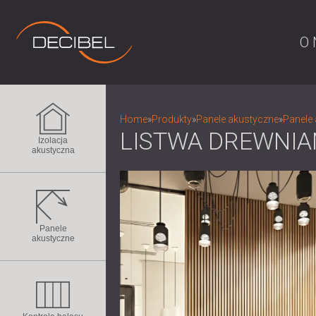
O 
Home
»
Produkty
»
Panele akustyczne
»
Panele 
LISTWA DREWNIA
Izolacja
akustyczna
Panele
akustyczne