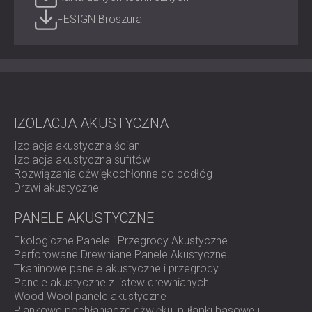
Kina domowe i sale multimedialne
FESIGN Broszura
Biura i sale konferencyjne
Szkoły, uniwersytety i biblioteki
Restauracje i lokale gastronomiczne
Studia i sale do ćwiczeń muzycznych
Zrównoważona cisza spotyka się
IZOLACJA AKUSTYCZNA
z nowoczesnym designem
Izolacja akustyczna ścian
Izolacja akustyczna sufitów
Rozwiązania dźwiękochłonne do podłóg
Drzwi akustyczne
FRACTI FELT wnosi sztukę komfortu akustycznego do
współczesnych wnętrz.
Skontaktuj się z DECIBEL już dziś
i
PANELE AKUSTYCZNE
przekonaj się, jak zrównoważone materiały mogą
przekształcić Twoją przestrzeń w wizualnie i akustycznie
Ekologiczne Panele i Przegrody Akustyczne
zrównoważone środowisko.
Perforowane Drewniane Panele Akustyczne
Tkaninowe panele akustyczne i przegrody
Panele akustyczne z listew drewnianych
Wood Wool panele akustyczne
Piankowe pochłaniacze dźwięku, pułapki basowe i