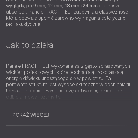
ROZWIĄZANIA DŹWIĘKOSZCZELNE I
wyglądu, po 9 mm, 12 mm, 18 mm i 24 mm
dla lepszej
AKUSTYCZNE DLA CENTRÓW DANYCH
absorpcji. Panele FRACTI FELT zapewniają elastyczność,
która pozwala spełnić zarówno wymagania estetyczne,
jak i akustyczne.
Jak to działa
Panele FRACTI FELT wykonane są z gęsto sprasowanych
włókien poliestrowych, które pochłaniają i rozpraszają
energię dźwięku unoszącego się w powietrzu. Ta
porowata struktura jest wysoce skuteczna w pochłanianiu
hałasu o średniej i wysokiej częstotliwości, takiego jak
odbicia mowy i szumy tła.
Montowane na ścianach lub sufitach redukują pogłos,
poprawiają przejrzystość mowy i podkreślają estetykę
POKAŻ WIĘCEJ
pomieszczenia.
Panele z recyklingowanego tworzywa PET
można
montować pojedynczo lub w układach modułowych,
tworząc jednolite powierzchnie akustyczne lub efektowne