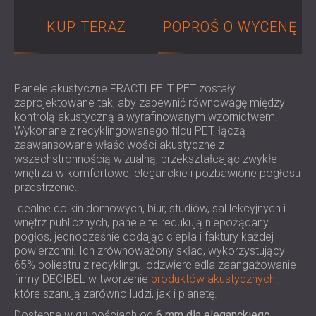
IZOLACJA AKUSTYCZNA I PANELE
ROMÂNIA (RO)
KUP TERAZ
POPROŚ O WYCENĘ
FINLAND (FI)
AKUSTYCZNE DLA RESTAURACJI I
РОССИЯ (RU)
KLUBÓW
USA (US)
IZOLACJA AKUSTYCZNA I ROZWIĄZANIA
SOUTH AFRICA (ZA)
AKUSTYCZNE DLA HOTELI
Panele akustyczne FRACTI FELT PET zostały
IZOLACJA AKUSTYCZNA I PANELE
zaprojektowane tak, aby zapewnić równowagę między
kontrolą akustyczną a wyrafinowanym wzornictwem.
AKUSTYCZNE DO HAL I TEATRÓW
Wykonane z recyklingowanego filcu PET, łączą
ROZWIĄZANIA DŹWIĘKOSZCZELNE I
zaawansowane właściwości akustyczne z
AKUSTYCZNE DLA POWIERZCHNI
wszechstronnością wizualną, przekształcając zwykłe
wnętrza w komfortowe, eleganckie i pozbawione pogłosu
HANDLOWYCH
przestrzenie.
WYCISZANIE I AKUSTYKA W OBIEKTACH
Idealne do kin domowych, biur, studiów, sal lekcyjnych i
EDUKACYJNYCH
wnętrz publicznych, panele te redukują niepożądany
PANELE DŹWIĘKOCHŁONNE I
pogłos, jednocześnie dodając ciepła i faktury każdej
AKUSTYCZNE DLA PLACÓWEK SŁUŻBY
powierzchni. Ich zrównoważony skład, wykorzystujący
ZDROWIA
65% poliestru z recyklingu, odzwierciedla zaangażowanie
firmy DECIBEL w tworzenie
produktów akustycznych
,
ROZWIĄZANIA DŹWIĘKOSZCZELNE I
które szanują zarówno ludzi, jak i planetę.
AKUSTYCZNE DLA SEKTORA AUDIOLOGII
Dostępne w grubościach od
6 mm dla eleganckiego