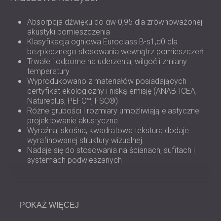
Absorpcja dźwięku do αw 0,95 dla zrównoważonej
akustyki pomieszczenia
Klasyfikacja ogniowa Euroclass B-s1,d0 dla
bezpiecznego stosowania wewnątrz pomieszczeń
Trwałe i odporne na uderzenia, wilgoć i zmiany
temperatury
Wyprodukowano z materiałów posiadających
certyfikat ekologiczny i niską emisję (ANAB-ICEA,
Natureplus, PEFC™, FSC®)
Różne grubości i rozmiary umożliwiają elastyczne
projektowanie akustyczne
Wyraźna, skośna, kwadratowa tekstura dodaje
wyrafinowanej struktury wizualnej
Nadaje się do stosowania na ścianach, sufitach i
systemach podwieszanych
Przegląd instalacji
POKAŻ WIĘCEJ
Panele Diagonal Squares można
montować
za pomocą