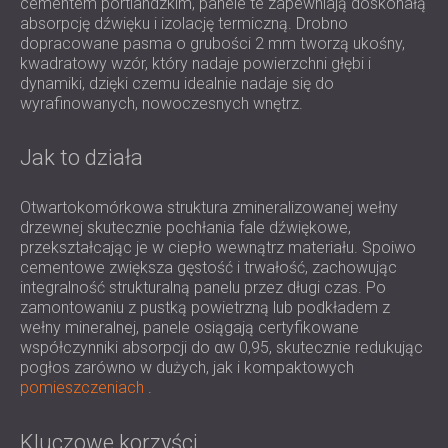
ROZWIĄZANIA DŹWIĘKOSZCZELNE I
cementem portlandzkim, panele te zapewniają doskonałą
absorpcję dźwięku i izolację termiczną. Drobno
AKUSTYCZNE DLA CENTRÓW DANYCH
dopracowane pasma o grubości 2 mm tworzą ukośny,
kwadratowy wzór, który nadaje powierzchni głębi i
dynamiki, dzięki czemu idealnie nadaje się do
wyrafinowanych, nowoczesnych wnętrz.
Jak to działa
Otwartokomórkowa struktura zmineralizowanej wełny
drzewnej skutecznie pochłania fale dźwiękowe,
przekształcając je w ciepło wewnątrz materiału. Spoiwo
cementowe zwiększa gęstość i trwałość, zachowując
integralność strukturalną panelu przez długi czas. Po
zamontowaniu z pustką powietrzną lub podkładem z
wełny mineralnej, panele osiągają certyfikowane
współczynniki absorpcji do αw 0,95, skutecznie redukując
pogłos zarówno w dużych, jak i kompaktowych
pomieszczeniach
.
Kluczowe korzyści