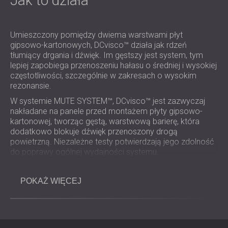
Jak to działa
ROZWIĄZANIA DŹWIĘKOSZCZELNE I
AKUSTYCZNE DLA CENTRÓW DANYCH
Umieszczony pomiędzy dwiema warstwami płyt
gipsowo-kartonowych, DCvisco™ działa jak rdzeń
tłumiący drgania i dźwięk. Im gęstszy jest system, tym
lepiej zapobiega przenoszeniu hałasu o średniej i wysokiej
częstotliwości, szczególnie w zakresach o wysokim
rezonansie.
W systemie MUTE SYSTEM™, DCvisco™ jest zazwyczaj
nakładane na panele przed montażem płyty gipsowo-
kartonowej, tworząc gęstą, warstwową barierę, która
dodatkowo blokuje dźwięk przenoszony drogą
powietrzną. Niezależne testy potwierdzają jego zdolność
do poprawy ogólnej wydajności systemu.
POKAŻ WIĘCEJ
Kluczowe korzyści
Zwiększa izolacyjność akustyczną nawet o +3 dB.