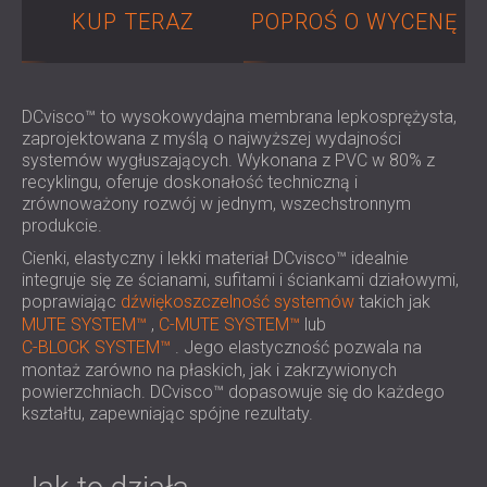
IZOLACJA AKUSTYCZNA I PANELE
ROMÂNIA (RO)
KUP TERAZ
POPROŚ O WYCENĘ
FINLAND (FI)
AKUSTYCZNE DLA RESTAURACJI I
РОССИЯ (RU)
KLUBÓW
USA (US)
IZOLACJA AKUSTYCZNA I ROZWIĄZANIA
DCvisco™ to wysokowydajna membrana lepkosprężysta,
SOUTH AFRICA (ZA)
AKUSTYCZNE DLA HOTELI
zaprojektowana z myślą o najwyższej wydajności
IZOLACJA AKUSTYCZNA I PANELE
systemów wygłuszających. Wykonana z PVC w 80% z
recyklingu, oferuje doskonałość techniczną i
AKUSTYCZNE DO HAL I TEATRÓW
zrównoważony rozwój w jednym, wszechstronnym
ROZWIĄZANIA DŹWIĘKOSZCZELNE I
produkcie.
AKUSTYCZNE DLA POWIERZCHNI
Cienki, elastyczny i lekki materiał DCvisco™ idealnie
HANDLOWYCH
integruje się ze ścianami, sufitami i ściankami działowymi,
WYCISZANIE I AKUSTYKA W OBIEKTACH
poprawiając
dźwiękoszczelność systemów
takich jak
EDUKACYJNYCH
MUTE SYSTEM™
,
C-MUTE SYSTEM™
lub
C-BLOCK SYSTEM™
. Jego elastyczność pozwala na
PANELE DŹWIĘKOCHŁONNE I
montaż zarówno na płaskich, jak i zakrzywionych
AKUSTYCZNE DLA PLACÓWEK SŁUŻBY
powierzchniach. DCvisco™ dopasowuje się do każdego
ZDROWIA
kształtu, zapewniając spójne rezultaty.
ROZWIĄZANIA DŹWIĘKOSZCZELNE I
AKUSTYCZNE DLA SEKTORA AUDIOLOGII