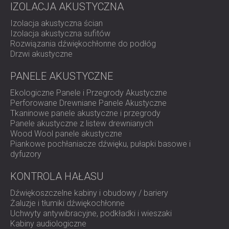
IZOLACJA AKUSTYCZNA
IZOLACJA AKUSTYCZNA I PANELE
ROMÂNIA (RO)
FINLAND (FI)
AKUSTYCZNE DLA RESTAURACJI I
Izolacja akustyczna ścian
Izolacja akustyczna sufitów
РОССИЯ (RU)
KLUBÓW
Rozwiązania dźwiękochłonne do podłóg
USA (US)
IZOLACJA AKUSTYCZNA I ROZWIĄZANIA
Drzwi akustyczne
SOUTH AFRICA (ZA)
AKUSTYCZNE DLA HOTELI
IZOLACJA AKUSTYCZNA I PANELE
PANELE AKUSTYCZNE
AKUSTYCZNE DO HAL I TEATRÓW
Ekologiczne Panele i Przegrody Akustyczne
ROZWIĄZANIA DŹWIĘKOSZCZELNE I
Perforowane Drewniane Panele Akustyczne
AKUSTYCZNE DLA POWIERZCHNI
Tkaninowe panele akustyczne i przegrody
Panele akustyczne z listew drewnianych
HANDLOWYCH
Wood Wool panele akustyczne
WYCISZANIE I AKUSTYKA W OBIEKTACH
Piankowe pochłaniacze dźwięku, pułapki basowe i
EDUKACYJNYCH
dyfuzory
PANELE DŹWIĘKOCHŁONNE I
KONTROLA HAŁASU
AKUSTYCZNE DLA PLACÓWEK SŁUŻBY
ZDROWIA
Dźwiękoszczelne kabiny i obudowy / bariery
Żaluzje i tłumiki dźwiękochłonne
ROZWIĄZANIA DŹWIĘKOSZCZELNE I
Uchwyty antywibracyjne, podkładki i wieszaki
AKUSTYCZNE DLA SEKTORA AUDIOLOGII
Kabiny audiologiczne