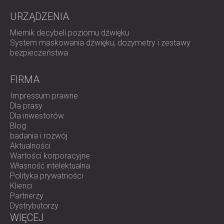
ROZWIĄZANIA DŹWIĘKOSZCZELNE I
AKUSTYCZNE DLA CENTRÓW DANYCH
URZĄDZENIA
Miernik decybeli poziomu dźwięku
System maskowania dźwięku, dozymetry i zestawy
bezpieczeństwa
FIRMA
Impressum prawne
Dla prasy
Dla inwestorów
Blog
badania i rozwój
Aktualności
Wartości korporacyjne
Własność intelektualna
Polityka prywatności
Klienci
Partnerzy
Dystrybutorzy
WIĘCEJ