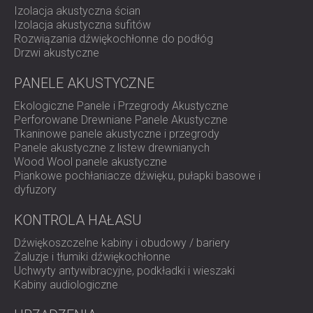
Izolacja akustyczna ścian
IZOLACJA AKUSTYCZNA I PANELE
ROMÂNIA (RO)
Izolacja akustyczna sufitów
FINLAND (FI)
AKUSTYCZNE DLA RESTAURACJI I
Rozwiązania dźwiękochłonne do podłóg
РОССИЯ (RU)
KLUBÓW
Drzwi akustyczne
USA (US)
IZOLACJA AKUSTYCZNA I ROZWIĄZANIA
SOUTH AFRICA (ZA)
PANELE AKUSTYCZNE
AKUSTYCZNE DLA HOTELI
IZOLACJA AKUSTYCZNA I PANELE
Ekologiczne Panele i Przegrody Akustyczne
AKUSTYCZNE DO HAL I TEATRÓW
Perforowane Drewniane Panele Akustyczne
Tkaninowe panele akustyczne i przegrody
ROZWIĄZANIA DŹWIĘKOSZCZELNE I
Panele akustyczne z listew drewnianych
AKUSTYCZNE DLA POWIERZCHNI
Wood Wool panele akustyczne
HANDLOWYCH
Piankowe pochłaniacze dźwięku, pułapki basowe i
dyfuzory
WYCISZANIE I AKUSTYKA W OBIEKTACH
EDUKACYJNYCH
KONTROLA HAŁASU
PANELE DŹWIĘKOCHŁONNE I
Dźwiękoszczelne kabiny i obudowy / bariery
AKUSTYCZNE DLA PLACÓWEK SŁUŻBY
Żaluzje i tłumiki dźwiękochłonne
ZDROWIA
Uchwyty antywibracyjne, podkładki i wieszaki
ROZWIĄZANIA DŹWIĘKOSZCZELNE I
Kabiny audiologiczne
AKUSTYCZNE DLA SEKTORA AUDIOLOGII