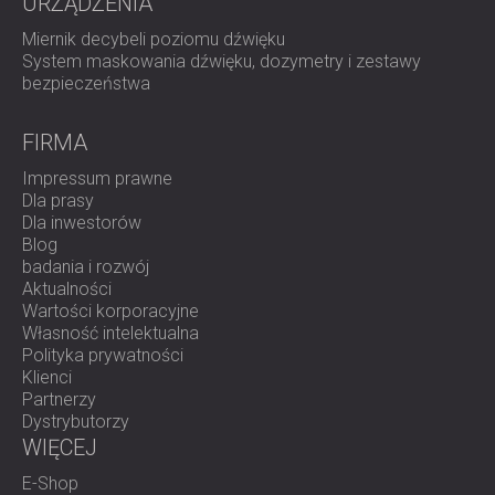
URZĄDZENIA
ROZWIĄZANIA DŹWIĘKOSZCZELNE I
AKUSTYCZNE DLA CENTRÓW DANYCH
Miernik decybeli poziomu dźwięku
System maskowania dźwięku, dozymetry i zestawy
bezpieczeństwa
FIRMA
Impressum prawne
Dla prasy
Dla inwestorów
Blog
badania i rozwój
Aktualności
Wartości korporacyjne
Własność intelektualna
Polityka prywatności
Klienci
Partnerzy
Dystrybutorzy
WIĘCEJ
E-Shop